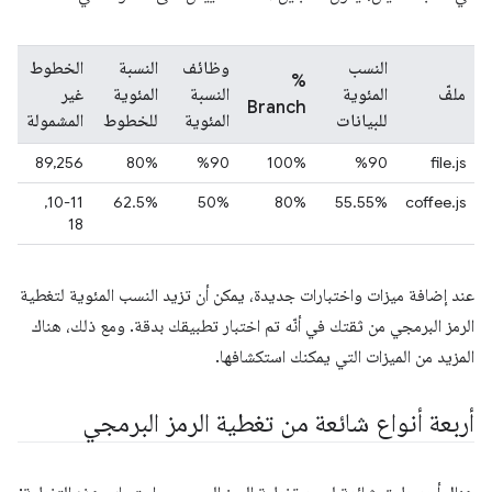
النسب
وظائف
النسبة
الخطوط
%
ملفّ
المئوية
النسبة
المئوية
غير
Branch
للبيانات
المئوية
للخطوط
المشمولة
89,256
80%
90‎%
100%
90‎%
file.js
10-11,
‫62.5%
‎50%
80%
‎55.55%
coffee.js
18
عند إضافة ميزات واختبارات جديدة، يمكن أن تزيد النسب المئوية لتغطية
الرمز البرمجي من ثقتك في أنّه تم اختبار تطبيقك بدقة. ومع ذلك، هناك
المزيد من الميزات التي يمكنك استكشافها.
أربعة أنواع شائعة من تغطية الرمز البرمجي