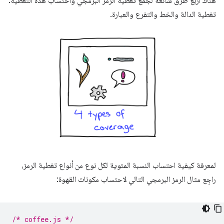
هناك أربع طرق شائعة لجمع تغطية الرمز البرمجي واحتساب هذه التغطية:
تغطية الدالة والخط والتفرع والعبارة.
لمعرفة كيفية احتساب النسبة المئوية لكل نوع من أنواع تغطية الرمز،
راجِع مثال الرمز البرمجي التالي لاحتساب مكونات القهوة:
/* coffee.js */