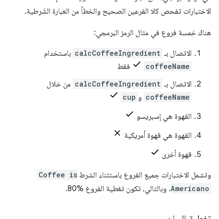
الاختبارات تفحص كلا الفرعين الصحيح والخطأ من العبارة الشَرطية.
هناك خمسة فروع في مثال الرمز البرمجي:
الاتصال بـ
calcCoffeeIngredient
باستخدام
coffeeName
فقط
الاتصال بـ
calcCoffeeIngredient
من خلال
coffeeName
و
cup
القهوة هي إسبريسو
القهوة هي قهوة أمريكية
قهوة أخرى
وتشمل الاختبارات جميع الفروع باستثناء الشرط
Coffee is
Americano
. وبالتالي، تكون تغطية الفروع %80.
تغطية البيان