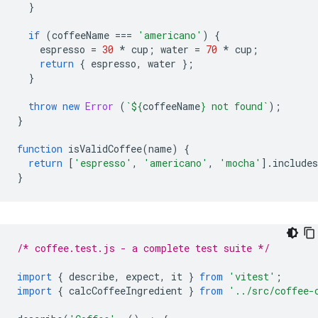
}
if
(
coffeeName
===
'americano'
)
{
espresso
=
30
*
cup
;
water
=
70
*
cup
;
return
{
espresso
,
water
};
}
throw
new
Error
(
`
${
coffeeName
}
 not found`
);
}
function
isValidCoffee
(
name
)
{
return
[
'espresso'
,
'americano'
,
'mocha'
].
includes
}
/* coffee.test.js - a complete test suite */
import
{
describe
,
expect
,
it
}
from
'vitest'
;
import
{
calcCoffeeIngredient
}
from
'../src/coffee-