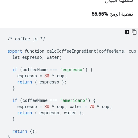
تغطية الرمز: %55.55
/*
coffee
.
js
*/
export
function
calcCoffeeIngredient
(
coffeeName
,
cup
let
espresso
,
water
;
if
(
coffeeName
===
'espresso'
)
{
espresso
=
30
*
cup
;
return
{
espresso
};
}
if
(
coffeeName
===
'americano'
)
{
espresso
=
30
*
cup
;
water
=
70
*
cup
;
return
{
espresso
,
water
};
}
return
{};
}