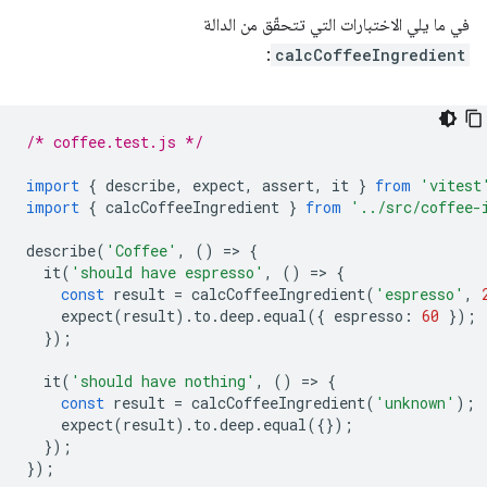
في ما يلي الاختبارات التي تتحقّق من الدالة
:
calcCoffeeIngredient
/* coffee.test.js */
import
{
describe
,
expect
,
assert
,
it
}
from
'vitest
import
{
calcCoffeeIngredient
}
from
'../src/coffee-
describe
(
'Coffee'
,
()
=
>
{
it
(
'should have espresso'
,
()
=
>
{
const
result
=
calcCoffeeIngredient
(
'espresso'
,
expect
(
result
).
to
.
deep
.
equal
({
espresso
:
60
});
});
it
(
'should have nothing'
,
()
=
>
{
const
result
=
calcCoffeeIngredient
(
'unknown'
);
expect
(
result
).
to
.
deep
.
equal
({});
});
});