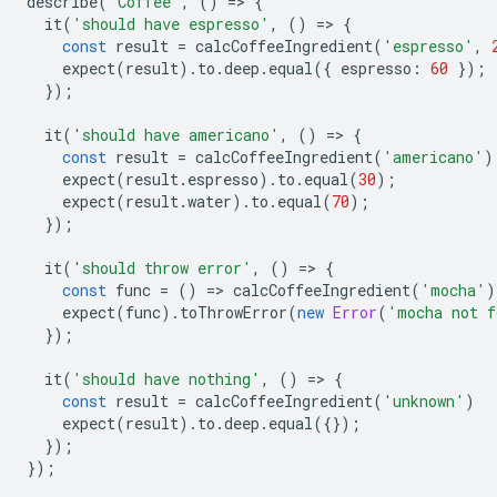
describe
(
'Coffee'
,
()
=
>
{
it
(
'should have espresso'
,
()
=
>
{
const
result
=
calcCoffeeIngredient
(
'espresso'
,
expect
(
result
).
to
.
deep
.
equal
({
espresso
:
60
});
});
it
(
'should have americano'
,
()
=
>
{
const
result
=
calcCoffeeIngredient
(
'americano'
)
expect
(
result
.
espresso
).
to
.
equal
(
30
);
expect
(
result
.
water
).
to
.
equal
(
70
);
});
it
(
'should throw error'
,
()
=
>
{
const
func
=
()
=
>
calcCoffeeIngredient
(
'mocha'
)
expect
(
func
).
toThrowError
(
new
Error
(
'mocha not f
});
it
(
'should have nothing'
,
()
=
>
{
const
result
=
calcCoffeeIngredient
(
'unknown'
)
expect
(
result
).
to
.
deep
.
equal
({});
});
});