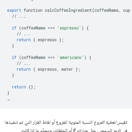
export
function
calcCoffeeIngredient
(
coffeeName
,
cup
//
...
if
(
coffeeName
===
'espresso'
)
{
//
...
return
{
espresso
};
}
if
(
coffeeName
===
'americano'
)
{
//
...
return
{
espresso
,
water
};
}
return
{};
}
…
تقيس
تغطية الفروع
النسبة المئوية للفروع أو نقاط القرار التي تم تنفيذها
في الرمز البرمجي، مثل عبارات if أو الحلقات. ويحدِّد ما إذا كانت