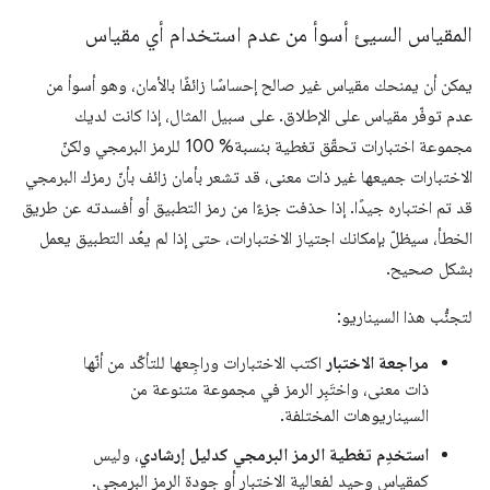
المقياس السيئ أسوأ من عدم استخدام أي مقياس
يمكن أن يمنحك مقياس غير صالح إحساسًا زائفًا بالأمان، وهو أسوأ من
عدم توفّر مقياس على الإطلاق. على سبيل المثال، إذا كانت لديك
مجموعة اختبارات تحقّق تغطية بنسبة% 100 للرمز البرمجي ولكنّ
الاختبارات جميعها غير ذات معنى، قد تشعر بأمان زائف بأنّ رمزك البرمجي
قد تم اختباره جيدًا. إذا حذفت جزءًا من رمز التطبيق أو أفسدته عن طريق
الخطأ، سيظلّ بإمكانك اجتياز الاختبارات، حتى إذا لم يعُد التطبيق يعمل
بشكل صحيح.
لتجنُّب هذا السيناريو:
مراجعة الاختبار
اكتب الاختبارات وراجِعها للتأكّد من أنّها
ذات معنى، واختَبِر الرمز في مجموعة متنوعة من
السيناريوهات المختلفة.
استخدِم تغطية الرمز البرمجي كدليل إرشادي
، وليس
كمقياس وحيد لفعالية الاختبار أو جودة الرمز البرمجي.