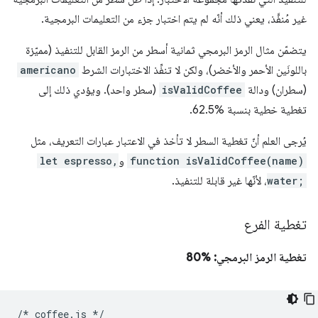
غير مُنفَّذ، يعني ذلك أنّه لم يتم اختبار جزء من التعليمات البرمجية.
يتضمّن مثال الرمز البرمجي ثمانية أسطر من الرمز القابل للتنفيذ (مميّزة
باللونَين الأحمر والأخضر)، ولكن لا تنفِّذ الاختبارات الشرط
americano
(سطران) ودالة
isValidCoffee
(سطر واحد). ويؤدي ذلك إلى
تغطية خطية بنسبة %62.5.
يُرجى العلم أنّ تغطية السطر لا تأخذ في الاعتبار عبارات التعريف، مثل
function isValidCoffee(name)
و
let espresso,
water;
، لأنّها غير قابلة للتنفيذ.
تغطية الفرع
تغطية الرمز البرمجي: %80
/*
coffee
.
js
*/