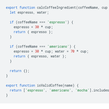
export
function
calcCoffeeIngredient
(
coffeeName
,
cup
let
espresso
,
water
;
if
(
coffeeName
===
'espresso'
)
{
espresso
=
30
*
cup
;
return
{
espresso
};
}
if
(
coffeeName
===
'americano'
)
{
espresso
=
30
*
cup
;
water
=
70
*
cup
;
return
{
espresso
,
water
};
}
return
{};
}
export
function
isValidCoffee
(
name
)
{
return
[
'espresso'
,
'americano'
,
'mocha'
].
includes
}