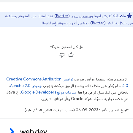
ملاحظة:
كتبت رامونا و
جيسيلين يين
(
Twitter
) هذه المقالة على المدونة، بمساهمة
من
مايكل هابليش
(
Twitter
) و
راشيل أندرو
و
صوفيا إميليانوفا
.
هل كان المحتوى مفيدًا؟
إنّ محتوى هذه الصفحة مرخّص بموجب
ترخيص Creative Commons Attribution
4.0‏
ما لم يُنصّ على خلاف ذلك، ونماذج الرموز مرخّصة بموجب
ترخيص Apache 2.0‏
.
للاطّلاع على التفاصيل، يُرجى مراجعة
سياسات موقع Google Developers‏
. إنّ Java
هي علامة تجارية مسجَّلة لشركة Oracle و/أو شركائها التابعين.
تاريخ التعديل الأخير: 2023-09-06 (حسب التوقيت العالمي المتفَّق عليه)