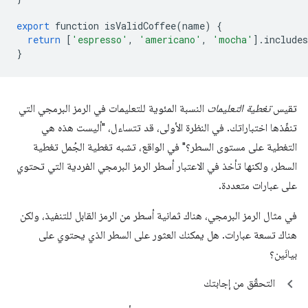
export
function
isValidCoffee
(
name
)
{
return
[
'espresso'
,
'americano'
,
'mocha'
]
.
includes
}
تقيس
تغطية التعليمات
النسبة المئوية للتعليمات في الرمز البرمجي التي
تنفّذها اختباراتك. في النظرة الأولى، قد تتساءل، "أليست هذه هي
التغطية على مستوى السطر؟" في الواقع، تشبه تغطية الجُمل تغطية
السطر، ولكنها تأخذ في الاعتبار أسطر الرمز البرمجي الفردية التي تحتوي
على عبارات متعددة.
في مثال الرمز البرمجي، هناك ثمانية أسطر من الرمز القابل للتنفيذ، ولكن
هناك تسعة عبارات. هل يمكنك العثور على السطر الذي يحتوي على
بيانَين؟
التحقّق من إجابتك