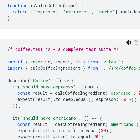
function
isValidCoffee
(
name
)
{
return
[
'espresso'
,
'americano'
,
'mocha'
].
includes
}
/* coffee.test.js - a complete test suite */
import
{
describe
,
expect
,
it
}
from
'vitest'
;
import
{
calcCoffeeIngredient
}
from
'../src/coffee-
describe
(
'Coffee'
,
()
=
>
{
it
(
'should have espresso'
,
()
=
>
{
const
result
=
calcCoffeeIngredient
(
'espresso'
,
expect
(
result
).
to
.
deep
.
equal
({
espresso
:
60
});
});
it
(
'should have americano'
,
()
=
>
{
const
result
=
calcCoffeeIngredient
(
'americano'
)
expect
(
result
.
espresso
).
to
.
equal
(
30
);
expect
(
result
.
water
).
to
.
equal
(
70
);