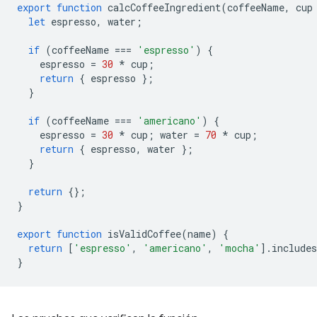
export
function
calcCoffeeIngredient
(
coffeeName
,
cup
let
espresso
,
water
;
if
(
coffeeName
===
'espresso'
)
{
espresso
=
30
*
cup
;
return
{
espresso
};
}
if
(
coffeeName
===
'americano'
)
{
espresso
=
30
*
cup
;
water
=
70
*
cup
;
return
{
espresso
,
water
};
}
return
{};
}
export
function
isValidCoffee
(
name
)
{
return
[
'espresso'
,
'americano'
,
'mocha'
].
includes
}