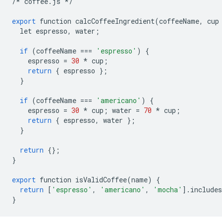
/*
coffee
.
js
*/
export
function
calcCoffeeIngredient
(
coffeeName
,
cup
let
espresso
,
water
;
if
(
coffeeName
===
'espresso'
)
{
espresso
=
30
*
cup
;
return
{
espresso
};
}
if
(
coffeeName
===
'americano'
)
{
espresso
=
30
*
cup
;
water
=
70
*
cup
;
return
{
espresso
,
water
};
}
return
{};
}
export
function
isValidCoffee
(
name
)
{
return
[
'espresso'
,
'americano'
,
'mocha'
]
.
includes
}