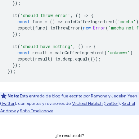
});
it
(
'should throw error'
,
()
=
>
{
const
func
=
()
=
>
calcCoffeeIngredient
(
'mocha'
)
expect
(
func
).
toThrowError
(
new
Error
(
'mocha not f
});
it
(
'should have nothing'
,
()
=
>
{
const
result
=
calcCoffeeIngredient
(
'unknown'
)
expect
(
result
).
to
.
deep
.
equal
({});
});
});
Nota:
Esta entrada de blog fue escrita por Ramona y
Jecelyn Yeen
(
Twitter
), con aportes y revisiones de
Michael Hablich
(
Twitter
),
Rachel
Andrew
y
Sofia Emelianova
.
¿Te resultó útil?