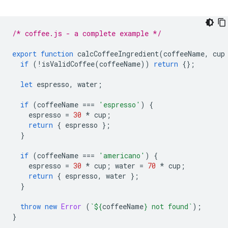
/* coffee.js - a complete example */
export
function
calcCoffeeIngredient
(
coffeeName
,
cup
if
(
!
isValidCoffee
(
coffeeName
))
return
{};
let
espresso
,
water
;
if
(
coffeeName
===
'espresso'
)
{
espresso
=
30
*
cup
;
return
{
espresso
};
}
if
(
coffeeName
===
'americano'
)
{
espresso
=
30
*
cup
;
water
=
70
*
cup
;
return
{
espresso
,
water
};
}
throw
new
Error
(
`
${
coffeeName
}
 not found`
);
}