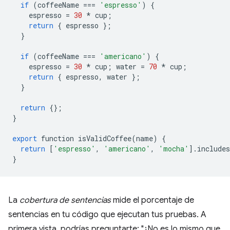
if
(
coffeeName
===
'espresso'
)
{
espresso
=
30
*
cup
;
return
{
espresso
};
}
if
(
coffeeName
===
'americano'
)
{
espresso
=
30
*
cup
;
water
=
70
*
cup
;
return
{
espresso
,
water
};
}
return
{};
}
export
function
isValidCoffee
(
name
)
{
return
[
'espresso'
,
'americano'
,
'mocha'
]
.
includes
}
La
cobertura de sentencias
mide el porcentaje de
sentencias en tu código que ejecutan tus pruebas. A
primera vista, podrías preguntarte: "¿No es lo mismo que