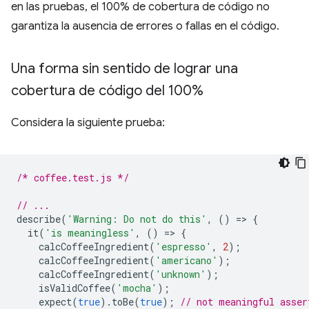
en las pruebas, el 100% de cobertura de código no
garantiza la ausencia de errores o fallas en el código.
Una forma sin sentido de lograr una
cobertura de código del 100%
Considera la siguiente prueba:
/* coffee.test.js */
// ...
describe
(
'Warning: Do not do this'
,
()
=
>
{
it
(
'is meaningless'
,
()
=
>
{
calcCoffeeIngredient
(
'espresso'
,
2
);
calcCoffeeIngredient
(
'americano'
);
calcCoffeeIngredient
(
'unknown'
);
isValidCoffee
(
'mocha'
);
expect
(
true
).
toBe
(
true
);
// not meaningful asser