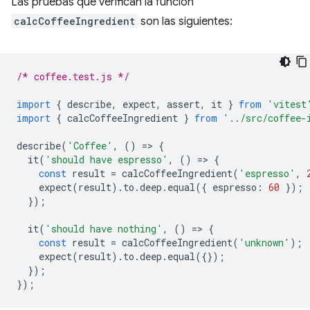
Las pruebas que verifican la función
calcCoffeeIngredient
son las siguientes:
/* coffee.test.js */
import
{
describe
,
expect
,
assert
,
it
}
from
'vitest
import
{
calcCoffeeIngredient
}
from
'../src/coffee-
describe
(
'Coffee'
,
()
=
>
{
it
(
'should have espresso'
,
()
=
>
{
const
result
=
calcCoffeeIngredient
(
'espresso'
,
expect
(
result
).
to
.
deep
.
equal
({
espresso
:
60
});
});
it
(
'should have nothing'
,
()
=
>
{
const
result
=
calcCoffeeIngredient
(
'unknown'
);
expect
(
result
).
to
.
deep
.
equal
({});
});
});