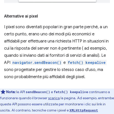
Alternative ai pixel
I pixel sono diventati popolari in gran parte perché, a un
certo punto, erano uno dei modi più economici e
affidabili per effettuare una richiesta HTTP in situazioni in
cui la risposta del server non è pertinente ( ad esempio,
quando si inviano dati ai fornitori di servizi di analisi). Le
API
navigator.sendBeacon()
e
fetch() keepalive
sono progettate per gestire lo stesso caso d'uso, ma
sono probabilmente più affidabili degli pixel.
Nota:
le API
e
continuano a
sendBeacon()
fetch() keepalive
funzionare quando il browser
scarica
la pagina. Ad esempio, entrambe
queste API possono essere utilizzate per monitorare i clic sui link in
uscita. Al contrario, tecniche come i pixel e
XMLHttpRequest