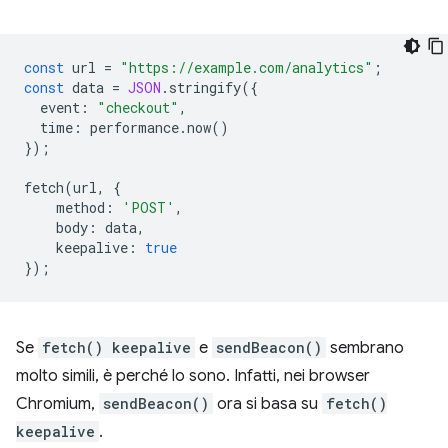
const
url
=
"https://example.com/analytics"
;
const
data
=
JSON
.
stringify
({
event
:
"checkout"
,
time
:
performance
.
now
()
});
fetch
(
url
,
{
method
:
'POST'
,
body
:
data
,
keepalive
:
true
});
Se
fetch() keepalive
e
sendBeacon()
sembrano
molto simili, è perché lo sono. Infatti, nei browser
Chromium,
sendBeacon()
ora si basa su
fetch()
keepalive
.