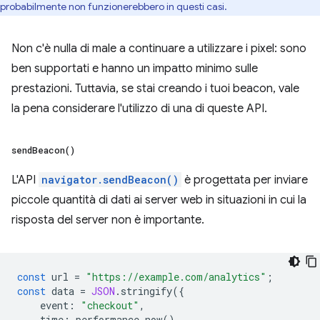
probabilmente non funzionerebbero in questi casi.
Non c'è nulla di male a continuare a utilizzare i pixel: sono
ben supportati e hanno un impatto minimo sulle
prestazioni. Tuttavia, se stai creando i tuoi beacon, vale
la pena considerare l'utilizzo di una di queste API.
send
Beacon(
)
L'API
navigator.sendBeacon()
è progettata per inviare
piccole quantità di dati ai server web in situazioni in cui la
risposta del server non è importante.
const
url
=
"https://example.com/analytics"
;
const
data
=
JSON
.
stringify
({
event
:
"checkout"
,
time
:
performance
.
now
()