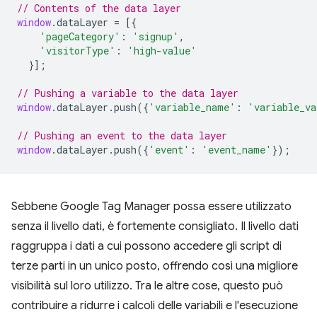
// Contents of the data layer
window
.
dataLayer
=
[{
'pageCategory'
:
'signup'
,
'visitorType'
:
'high-value'
}];
// Pushing a variable to the data layer
window
.
dataLayer
.
push
({
'variable_name'
:
'variable_va
// Pushing an event to the data layer
window
.
dataLayer
.
push
({
'event'
:
'event_name'
});
Sebbene Google Tag Manager possa essere utilizzato
senza il livello dati, è fortemente consigliato. Il livello dati
raggruppa i dati a cui possono accedere gli script di
terze parti in un unico posto, offrendo così una migliore
visibilità sul loro utilizzo. Tra le altre cose, questo può
contribuire a ridurre i calcoli delle variabili e l'esecuzione