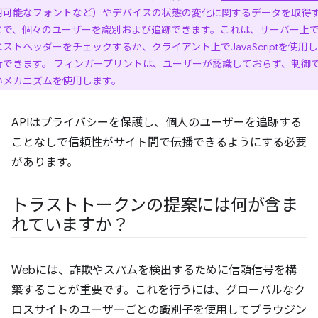
用可能なフォントなど）やデバイスの状態の変化に関するデータを取得
とで、個々のユーザーを識別および追跡できます。これは、サーバー上
エストヘッダーをチェックするか、クライアント上でJavaScriptを使用
行できます。 フィンガープリントは、ユーザーが認識しておらず、制御
いメカニズムを使用します。
APIはプライバシーを保護し、個人のユーザーを追跡する
ことなしで信頼性がサイト間で伝播できるようにする必要
があります。
トラストトークンの提案には何が含ま
れていますか？
Webには、詐欺やスパムを検出するために信頼信号を構
築することが重要です。これを行うには、グローバルなク
ロスサイトのユーザーごとの識別子を使用してブラウジン