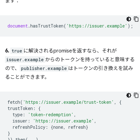
ます：
document
.
hasTrustToken
(
'https://issuer.example'
);
6.
true
に解決されるpromiseを返すなら、それが
issuer.example
からのトークンを持っていると意味する
ので、
publisher.example
はトークンの引き換えを試み
ることができます。
fetch
(
'https://issuer.example/trust-token'
,
{
trustToken
:
{
type
:
'token-redemption'
,
issuer
:
'https://issuer.example'
,
refreshPolicy
:
{
none
,
refresh
}
}
}).
then
(...)