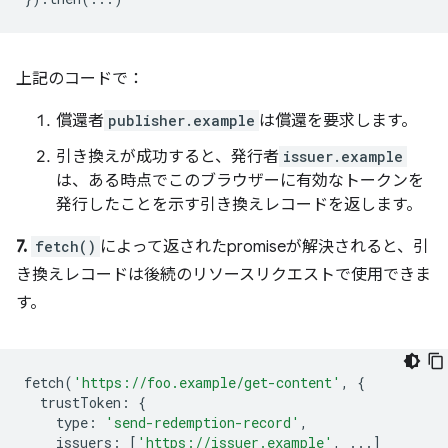
上記のコードで：
償還者
publisher.example
は償還を要求します。
引き換えが成功すると、発行者
issuer.example
は、ある時点でこのブラウザーに有効なトークンを
発行したことを示す引き換えレコードを返します。
7.
fetch()
によって返されたpromiseが解決されると、引
き換えレコードは後続のリソースリクエストで使用できま
す。
fetch
(
'https://foo.example/get-content'
,
{
trustToken
:
{
type
:
'send-redemption-record'
,
issuers
:
[
'https://issuer.example'
,
...]