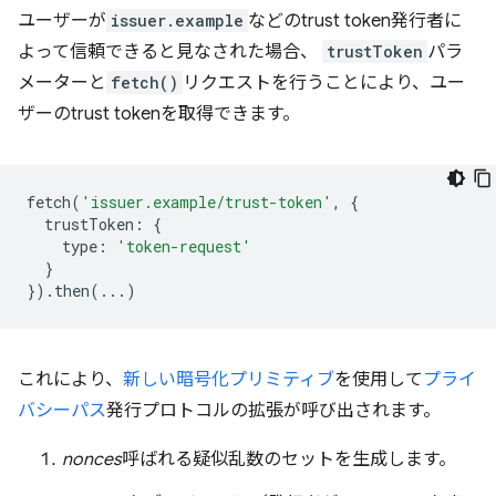
ユーザーが
issuer.example
などのtrust token発行者に
よって信頼できると見なされた場合、
trustToken
パラ
メーターと
fetch()
リクエストを行うことにより、ユー
ザーのtrust tokenを取得できます。
fetch
(
'issuer.example/trust-token'
,
{
trustToken
:
{
type
:
'token-request'
}
}).
then
(...)
これにより、
新しい暗号化プリミティブ
を使用して
プライ
バシーパス
発行プロトコルの拡張が呼び出されます。
nonces
呼ばれる疑似乱数のセットを生成します。