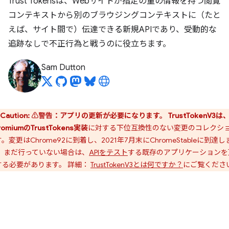
Trust Tokensは、Webサイトが指定の量の情報を持つ閲覧
コンテキストから別のブラウジングコンテキストに（たと
えば、サイト間で）伝達できる新規APIであり、受動的な
追跡なしで不正行為と戦うのに役立ちます。
Sam Dutton
Caution:
⚠️警告：アプリの更新が必要になります。
TrustTokenV3は
romiumのTrustTokens実装
に対する下位互換性のない変更のコレクシ
。変更はChrome92に到着し、2021年7月末にChromeStableに到達し
。 まだ行っていない場合は、
APIをテスト
する既存のアプリケーションを
する必要があります。 詳細：
TrustTokenV3とは何ですか？
にご覧くださ