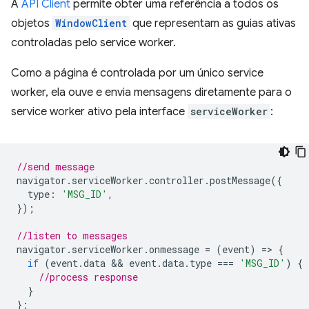
A
API Client
permite obter uma referência a todos os
objetos
WindowClient
que representam as guias ativas
controladas pelo service worker.
Como a página é controlada por um único service
worker, ela ouve e envia mensagens diretamente para o
service worker ativo pela interface
serviceWorker
:
//send message
navigator
.
serviceWorker
.
controller
.
postMessage
({
type
:
'MSG_ID'
,
});
//listen to messages
navigator
.
serviceWorker
.
onmessage
=
(
event
)
=
>
{
if
(
event
.
data
 && 
event
.
data
.
type
===
'MSG_ID'
)
{
//process response
}
};