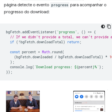
página detecte o evento
progress
para acompanhar o
progresso do download:
bgFetch
.
addEventListener
(
'progress'
,
()
=
>
{
// If we didn't provide a total, we can't provide 
if
(
!
bgFetch
.
downloadTotal
)
return
;
const
percent
=
Math
.
round
(
(
bgFetch
.
downloaded
/
bgFetch
.
downloadTotal
)
*
1
);
console
.
log
(
`Download progress: 
${
percent
}
%`
);
});