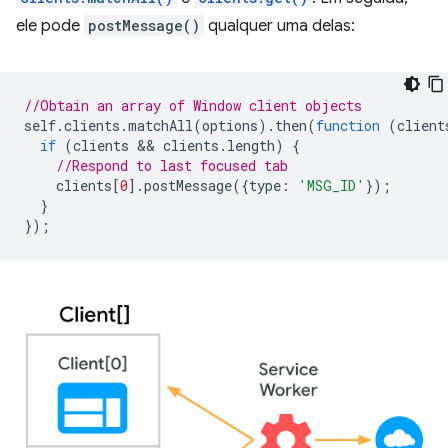
ele pode
postMessage()
qualquer uma delas:
//Obtain an array of Window client objects
self
.
clients
.
matchAll
(
options
).
then
(
function
(
client
if
(
clients
 && 
clients
.
length
)
{
//Respond to last focused tab
clients
[
0
].
postMessage
({
type
:
'MSG_ID'
});
}
});