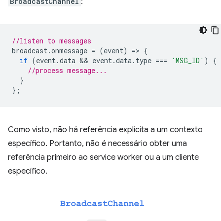
BroadcastChannel
:
//listen to messages
broadcast
.
onmessage
=
(
event
)
=
>
{
if
(
event
.
data
 && 
event
.
data
.
type
===
'MSG_ID'
)
{
//process message...
}
};
Como visto, não há referência explícita a um contexto
específico. Portanto, não é necessário obter uma
referência primeiro ao service worker ou a um cliente
específico.