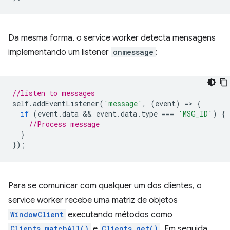
Da mesma forma, o service worker detecta mensagens
implementando um listener
onmessage
:
//listen to messages
self
.
addEventListener
(
'message'
,
(
event
)
=
>
{
if
(
event
.
data
 && 
event
.
data
.
type
===
'MSG_ID'
)
{
//Process message
}
});
Para se comunicar com qualquer um dos clientes, o
service worker recebe uma matriz de objetos
WindowClient
executando métodos como
Clients.matchAll()
e
Clients.get()
. Em seguida,