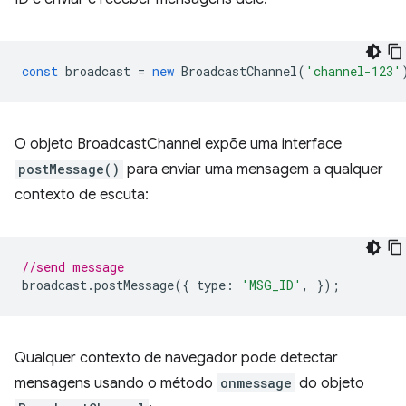
const
broadcast
=
new
BroadcastChannel
(
'channel-123'
O objeto BroadcastChannel expõe uma interface
postMessage()
para enviar uma mensagem a qualquer
contexto de escuta:
//send message
broadcast
.
postMessage
({
type
:
'MSG_ID'
,
});
Qualquer contexto de navegador pode detectar
mensagens usando o método
onmessage
do objeto