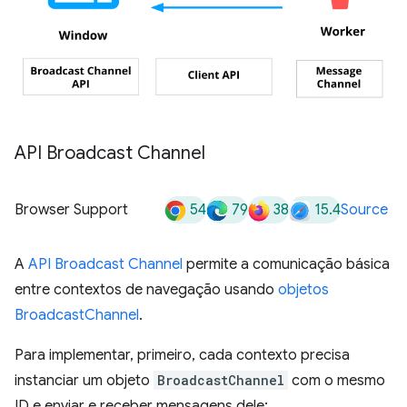
API Broadcast Channel
54
79
38
15.4
Browser Support
Source
A
API Broadcast Channel
permite a comunicação básica
entre contextos de navegação usando
objetos
BroadcastChannel
.
Para implementar, primeiro, cada contexto precisa
instanciar um objeto
BroadcastChannel
com o mesmo
ID e enviar e receber mensagens dele: