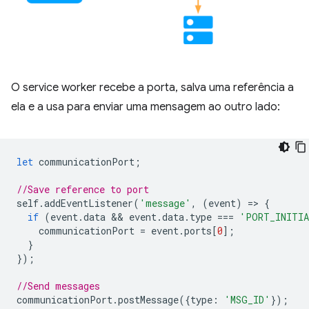
O service worker recebe a porta, salva uma referência a
ela e a usa para enviar uma mensagem ao outro lado:
let
communicationPort
;
//Save reference to port
self
.
addEventListener
(
'message'
,
(
event
)
=
>
{
if
(
event
.
data
 && 
event
.
data
.
type
===
'PORT_INITI
communicationPort
=
event
.
ports
[
0
];
}
});
//Send messages
communicationPort
.
postMessage
({
type
:
'MSG_ID'
});