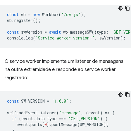
const
wb
=
new
Workbox
(
'/sw.js'
);
wb
.
register
();
const
swVersion
=
await
wb
.
messageSW
({
type
:
'GET_VER
console
.
log
(
'Service Worker version:'
,
swVersion
);
O service worker implementa um listener de mensagens
na outra extremidade e responde ao service worker
registrado:
const
SW_VERSION
=
'1.0.0'
;
self
.
addEventListener
(
'message'
,
(
event
)
=
>
{
if
(
event
.
data
.
type
===
'GET_VERSION'
)
{
event
.
ports
[
0
].
postMessage
(
SW_VERSION
);
}