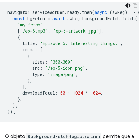
navigator
.
serviceWorker
.
ready
.
then
(
async
(
swReg
)
=
>
const
bgFetch
=
await
swReg
.
backgroundFetch
.
fetch
(
'my-fetch'
,
[
'/ep-5.mp3'
,
'ep-5-artwork.jpg'
],
{
title
:
'Episode 5: Interesting things.'
,
icons
:
[
{
sizes
:
'300x300'
,
src
:
'/ep-5-icon.png'
,
type
:
'image/png'
,
},
],
downloadTotal
:
60
*
1024
*
1024
,
},
);
});
O objeto
BackgroundFetchRegistration
permite que a