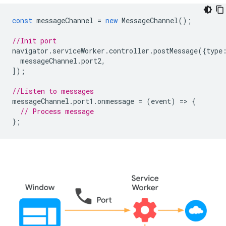
const
messageChannel
=
new
MessageChannel
();
//Init port
navigator
.
serviceWorker
.
controller
.
postMessage
({
type
messageChannel
.
port2
,
]);
//Listen to messages
messageChannel
.
port1
.
onmessage
=
(
event
)
=
>
{
// Process message
};