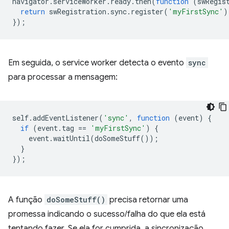
navigator
.
serviceWorker
.
ready
.
then
(
function
(
swRegis
return
swRegistration
.
sync
.
register
(
'myFirstSync'
)
});
Em seguida, o service worker detecta o evento
sync
para processar a mensagem:
self
.
addEventListener
(
'sync'
,
function
(
event
)
{
if
(
event
.
tag
==
'myFirstSync'
)
{
event
.
waitUntil
(
doSomeStuff
());
}
});
A função
doSomeStuff()
precisa retornar uma
promessa indicando o sucesso/falha do que ela está
tentando fazer. Se ela for cumprida, a sincronização