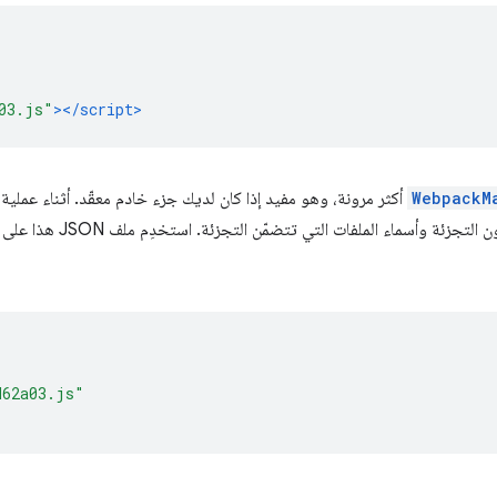
03.js"
></script>
WebpackM
يتضمّن تعيينًا بين أسماء الملفات
d62a03.js"