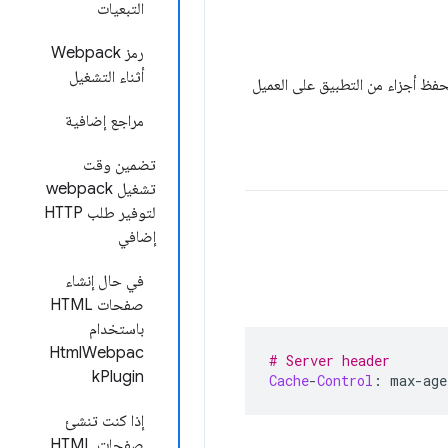
التبعيات
رمز Webpack
أثناء التشغيل
فظ أجزاء من التطبيق على العميل
مراجع إضافية
تضمين وقت
تشغيل webpack
لتوفير طلب HTTP
إضافي
في حال إنشاء
صفحات HTML
باستخدام
HtmlWebpac
# Server header
kPlugin
Cache
-
Control
:
 max
-
age
إذا كنت تنشئ
صفحات HTML