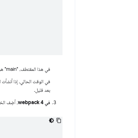
في هذا المقتطف، "main" هو اسم قطعة. سيتم استبدال هذا الاسم بدلاً من
في الوقت الحالي، إذا أنشأت ا
بعد قليل.
في webpack 4
، أضِف الخ