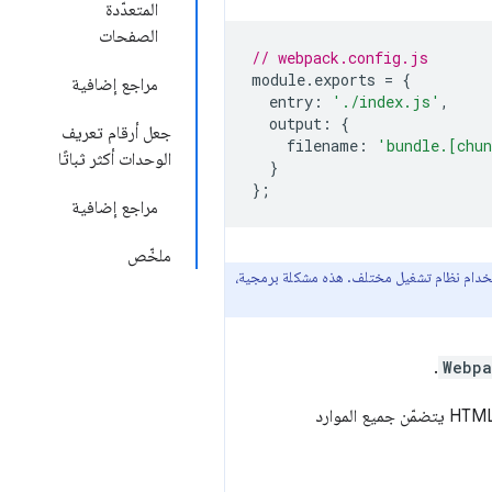
المتعدّدة
الصفحات
// webpack.config.js
module
.
exports 
=
{
مراجع إضافية
  entry
:
'./index.js'
,
  output
:
{
جعل أرقام تعريف
    filename
:
'bundle.[chu
الوحدات أكثر ثباتًا
}
};
مراجع إضافية
ملخّص
ِزمة باستخدام نظام تشغيل مختلف. هذه مشكلة برمجية،
.
Webpa
هو نهج بسيط، ولكنه أقل مرونة. أثناء عملية الترجمة، ينشئ هذا المكوّن الإضافي ملف HTML يتضمّن جميع الموارد