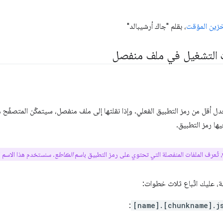
زين المؤقت
، بقلم "جاك أرشيبالد"
 التشغيل في ملف منفصل
معدل أقل من رمز التطبيق الفعلي. وإذا نقلتها إلى ملف منفصل، سيتمكّن المتصفّح
يها رمز التطبيق.
المقاطع
. سنستخدم هذا الاسم لا
، عليك اتّباع ثلاث خطوات:
:
[name].[chunkname].j