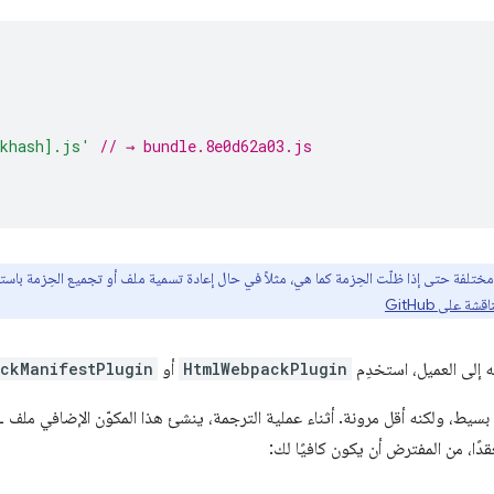
nkhash].js'
// → bundle.8e0d62a03.js
ينشئ Webpack تجزئة مختلفة حتى إذا ظلّت الحِزمة كما هي، مثلاً في حال إعادة تسمية ملف أو تجميع الح
شة على GitHub
ه إلى العميل، استخدِم
HtmlWebpackPlugin
أو
ckManifestPlugin
قدًا، من المفترض أن يكون كافيًا لك: