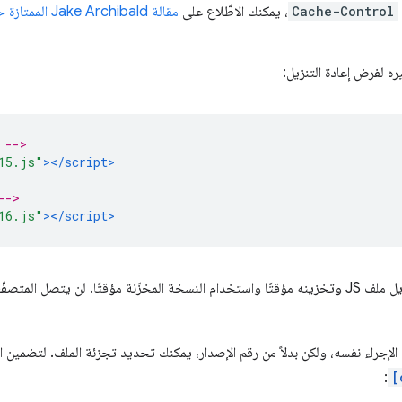
Cache-Control
، يمكنك الاطّلاع على
مقالة Jake Archibald الممتازة
ح
ره لفرض إعادة التنزيل:
 -->
15.js"
></script>
-->
16.js"
></script>
يطلب هذا الأسلوب من المتصفّح تنزيل ملف JS وتخزينه مؤقتًا واستخدام النسخة المخزّنة مؤقتًا. لن ي
w، يمكنك إجراء الإجراء نفسه، ولكن بدلاً من رقم الإصدار، يمكنك تحديد تجزئة الملف. لتضم
:
[