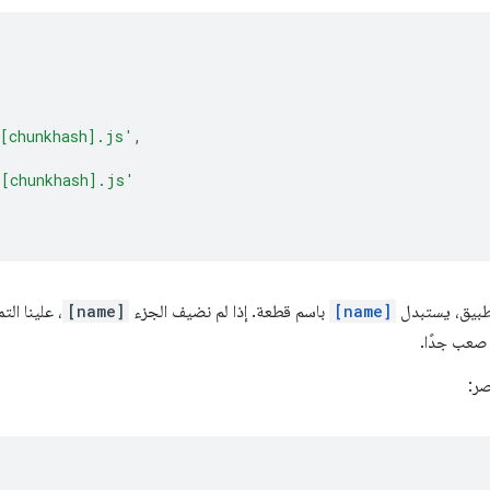
.[chunkhash].js'
,
.[chunkhash].js'
[name]
باسم قطعة. إذا لم نضيف الجزء
[name]
، علينا ال
 صعب جدًا.
ر: