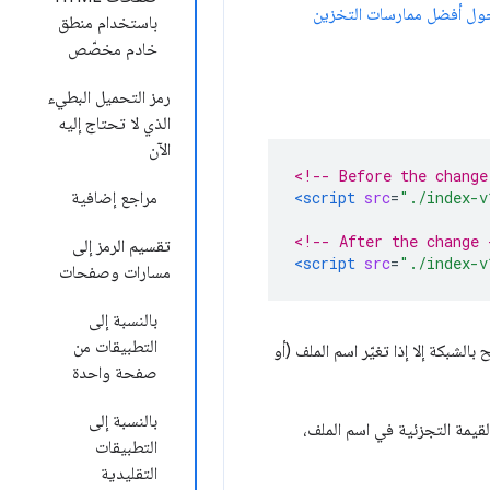
ول أفضل ممارسات التخزين
باستخدام منطق
خادم مخصّص
رمز التحميل البطيء
الذي لا تحتاج إليه
الآن
<!-- Before the change
"./index-v
=
src
<script
مراجع إضافية
<!-- After the change 
تقسيم الرمز إلى
<script
src
=
"./index-v
مسارات وصفحات
بالنسبة إلى
التطبيقات من
تصل المتصفّح بالشبكة إلا إذا تغيّر اسم الملف (أو
صفحة واحدة
بالنسبة إلى
ين القيمة التجزئية في اسم الملف،
التطبيقات
التقليدية