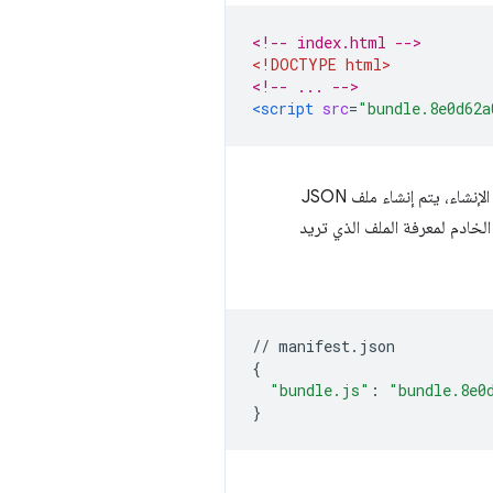
<!-- index.html -->
<!DOCTYPE html>
<!-- ... -->
<script
src
=
"bundle.8e0d62a
أكثر مرونة، وهو مفيد إذا كان لديك جزء خادم معقّد. أثناء عملية الإنشاء، يتم إنشاء ملف JSON
 بدون التجزئة وأسماء الملفات التي تتضمّن التجزئة. استخدِم ملف JSON هذا على الخادم لمعرفة الملف الذي تريد
//
 manifest
.
json
{
"bundle.js"
:
"bundle.8e0
}