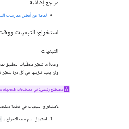
مراجع إضافية
لمحة عن أفضل ممارسات التخ
استخراج التبعيات ووقت
التبعيات
وعادةً ما تتغيّر متطلّبات التطبيق ب
ولن يعيد تنزيلها في كل مرة يتغيّر ف
مصطلح رئيسي:
في مصطلحات webpack، تُعرف الملفات المنفصلة التي تحتوي على رمز التطبيق باسم
لاستخراج التبعيات في قطعة منفصلة
استبدِل اسم ملف الإخراج بـ
s