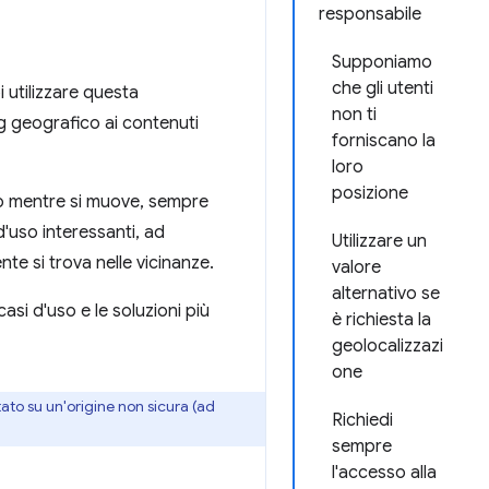
responsabile
Supponiamo
che gli utenti
i utilizzare questa
non ti
ng geografico ai contenuti
forniscano la
loro
posizione
rlo mentre si muove, sempre
d'uso interessanti, ad
Utilizzare un
nte si trova nelle vicinanze.
valore
alternativo se
casi d'uso e le soluzioni più
è richiesta la
geolocalizzazi
one
pitato su un'origine non sicura (ad
Richiedi
sempre
l'accesso alla