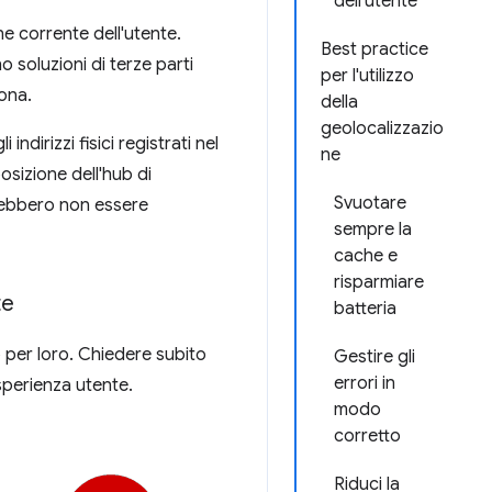
dell'utente
ne corrente dell'utente.
Best practice
no soluzioni di terze parti
per l'utilizzo
ona.
della
geolocalizzazio
dirizzi fisici registrati nel
ne
sizione dell'hub di
Svuotare
otrebbero non essere
sempre la
cache e
risparmiare
te
batteria
o per loro. Chiedere subito
Gestire gli
errori in
esperienza utente.
modo
corretto
Riduci la