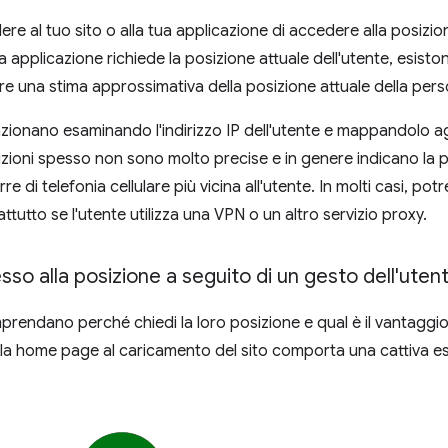
ere al tuo sito o alla tua applicazione di accedere alla posizio
tua applicazione richiede la posizione attuale dell'utente, esisto
re una stima approssimativa della posizione attuale della pers
onano esaminando l'indirizzo IP dell'utente e mappandolo agli in
ioni spesso non sono molto precise e in genere indicano la po
re di telefonia cellulare più vicina all'utente. In molti casi, p
tutto se l'utente utilizza una VPN o un altro servizio proxy.
sso alla posizione a seguito di un gesto dell'uten
mprendano perché chiedi la loro posizione e qual è il vantaggi
i sulla home page al caricamento del sito comporta una cattiva 