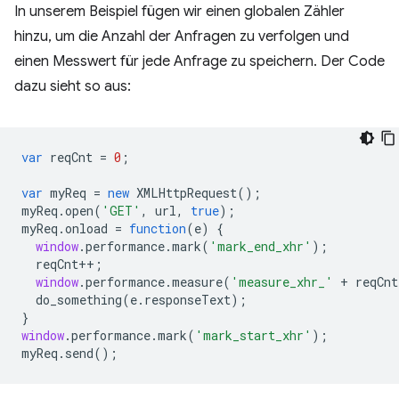
In unserem Beispiel fügen wir einen globalen Zähler
hinzu, um die Anzahl der Anfragen zu verfolgen und
einen Messwert für jede Anfrage zu speichern. Der Code
dazu sieht so aus:
var
reqCnt
=
0
;
var
myReq
=
new
XMLHttpRequest
();
myReq
.
open
(
'GET'
,
url
,
true
);
myReq
.
onload
=
function
(
e
)
{
window
.
performance
.
mark
(
'mark_end_xhr'
);
reqCnt
++
;
window
.
performance
.
measure
(
'measure_xhr_'
+
reqCnt
do_something
(
e
.
responseText
);
}
window
.
performance
.
mark
(
'mark_start_xhr'
);
myReq
.
send
();