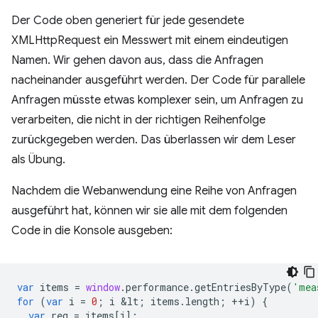
Der Code oben generiert für jede gesendete
XMLHttpRequest ein Messwert mit einem eindeutigen
Namen. Wir gehen davon aus, dass die Anfragen
nacheinander ausgeführt werden. Der Code für parallele
Anfragen müsste etwas komplexer sein, um Anfragen zu
verarbeiten, die nicht in der richtigen Reihenfolge
zurückgegeben werden. Das überlassen wir dem Leser
als Übung.
Nachdem die Webanwendung eine Reihe von Anfragen
ausgeführt hat, können wir sie alle mit dem folgenden
Code in die Konsole ausgeben:
var
items
=
window
.
performance
.
getEntriesByType
(
'mea
for
(
var
i
=
0
;
i
&
lt
;
items
.
length
;
++
i
)
{
var
req
=
items
[
i
];