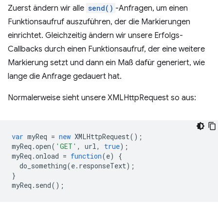
Zuerst ändern wir alle
send()
-Anfragen, um einen
Funktionsaufruf auszuführen, der die Markierungen
einrichtet. Gleichzeitig ändern wir unsere Erfolgs-
Callbacks durch einen Funktionsaufruf, der eine weitere
Markierung setzt und dann ein Maß dafür generiert, wie
lange die Anfrage gedauert hat.
Normalerweise sieht unsere XMLHttpRequest so aus:
var
myReq
=
new
XMLHttpRequest
();
myReq
.
open
(
'GET'
,
url
,
true
);
myReq
.
onload
=
function
(
e
)
{
do_something
(
e
.
responseText
);
}
myReq
.
send
();