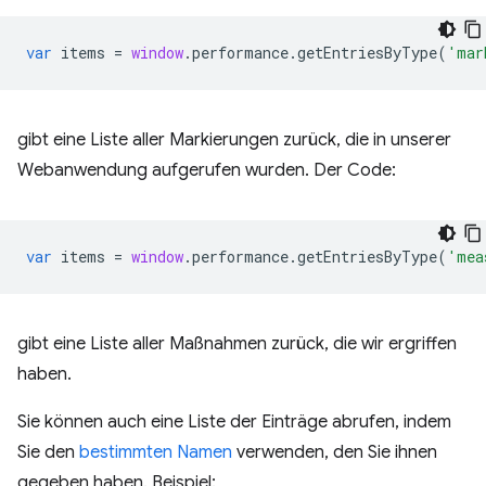
var
items
=
window
.
performance
.
getEntriesByType
(
'mar
gibt eine Liste aller Markierungen zurück, die in unserer
Webanwendung aufgerufen wurden. Der Code:
var
items
=
window
.
performance
.
getEntriesByType
(
'mea
gibt eine Liste aller Maßnahmen zurück, die wir ergriffen
haben.
Sie können auch eine Liste der Einträge abrufen, indem
Sie den
bestimmten Namen
verwenden, den Sie ihnen
gegeben haben. Beispiel: