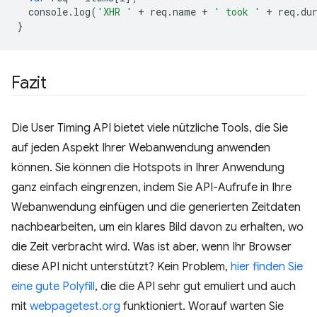
console
.
log
(
'XHR '
+
req
.
name
+
' took '
+
req
.
du
}
Fazit
Die User Timing API bietet viele nützliche Tools, die Sie
auf jeden Aspekt Ihrer Webanwendung anwenden
können. Sie können die Hotspots in Ihrer Anwendung
ganz einfach eingrenzen, indem Sie API-Aufrufe in Ihre
Webanwendung einfügen und die generierten Zeitdaten
nachbearbeiten, um ein klares Bild davon zu erhalten, wo
die Zeit verbracht wird. Was ist aber, wenn Ihr Browser
diese API nicht unterstützt? Kein Problem,
hier finden Sie
eine gute Polyfill
, die die API sehr gut emuliert und auch
mit
webpagetest.org
funktioniert. Worauf warten Sie