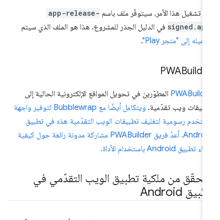
د تشغيل هذا الأمر، سيتوفّر ملف باسم
app-release-
signed.ap
في الدليل الجذر للمشروع. هذا هو الملف الذي سيتم
ميله إلى "متجر Play"
.
PWABuilde
PWABuilde
المطوّرين في تحويل المواقع الإلكترونية الحالية إلى
بيقات ويب تقدّمية.
ويتكامل أيضًا مع Bubblewrap لتوفير واجهة
تخدم رسومية لتغليف تطبيقات الويب التقدّمية هذه في تطبيق
Android. أعدّ فريق PWABuilder مشاركة مدونة رائعة حول كيفية
ء تطبيق Android باستخدام الأداة.
لتحقّق من ملكية تطبيق الويب التقدّمي في
بيق Android