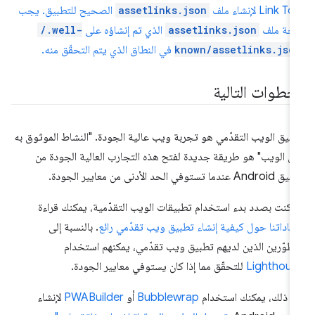
Link T لإنشاء ملف
assetlinks.json
الصحيح للتطبيق. يجب
احة ملف
assetlinks.json
الذي تم إنشاؤه على
/.well-
known/assetlinks.jso
في النطاق الذي يتم التحقّق منه.
لخطوات التالية
بيق الويب التقدّمي هو تجربة ويب عالية الجودة. "النشاط الموثوق به
ى الويب" هو طريقة جديدة لفتح هذه التجارب العالية الجودة من
An عندما تستوفي الحد الأدنى من معايير الجودة.
ا كنت بصدد بدء استخدام تطبيقات الويب التقدّمية، يمكنك قراءة
شاداتنا حول كيفية إنشاء تطبيق ويب تقدّمي رائع
. بالنسبة إلى
مطوّرين الذين لديهم تطبيق ويب تقدّمي، يمكنهم استخدام
Lighthous
للتحقّق مما إذا كان يستوفي معايير الجودة.
د ذلك، يمكنك استخدام
Bubblewrap
أو
PWABuilder
لإنشاء