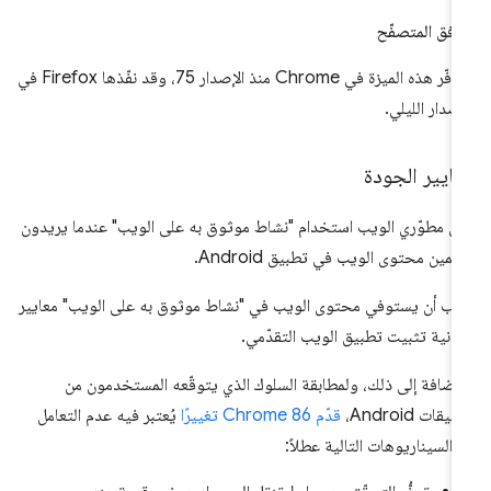
افق المتصفّح
تتوفّر هذه الميزة في Chrome منذ الإصدار 75، وقد نفّذها Firefox في
إصدار الليلي.
ايير الجودة
ى مطوّري الويب استخدام "نشاط موثوق به على الويب" عندما يريدون
مين محتوى الويب في تطبيق Android.
ب أن يستوفي محتوى الويب في "نشاط موثوق به على الويب" معايير
كانية تثبيت تطبيق الويب التقدّمي.
لإضافة إلى ذلك، ولمطابقة السلوك الذي يتوقّعه المستخدمون من
يقات Android،
قدّم Chrome 86 تغييرًا
يُعتبر فيه عدم التعامل
 السيناريوهات التالية عطلاً: