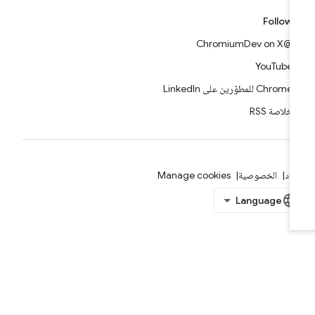
Follow
@ChromiumDev on X
YouTube
Chrome للمطوّرين على LinkedIn
خلاصة RSS
بنود
الخصوصية
Manage cookies