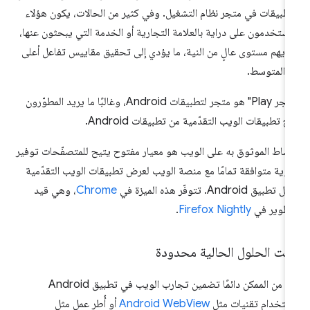
تطبيقات في متجر نظام التشغيل. وفي كثير من الحالات، يكون هؤلاء
مستخدمون على دراية بالعلامة التجارية أو الخدمة التي يبحثون عنها،
ديهم مستوى عالٍ من النية، ما يؤدي إلى تحقيق مقاييس تفاعل أعلى
 المتوسط.
"متجر Play" هو متجر لتطبيقات Android، وغالبًا ما يريد المطوّرون
ح تطبيقات الويب التقدّمية من تطبيقات Android.
نشاط الموثوق به على الويب هو معيار مفتوح يتيح للمتصفّحات توفير
وية متوافقة تمامًا مع منصة الويب لعرض تطبيقات الويب التقدّمية
تطبيق Android. تتوفّر هذه الميزة في
Chrome
، وهي قيد
تطوير في
Firefox Nightly
.
نت الحلول الحالية محدودة
كان من الممكن دائمًا تضمين تجارب الويب في تطبيق Android
ستخدام تقنيات مثل
Android WebView
أو أُطر عمل مثل