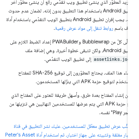
 يريد المطوّر الذي ينشئ تطبيق ويب تقدّمي رائع أن ينشئ مطوّر آخر
تطبيق Android باستخدام هذا التطبيق بدون إذنه. لضمان عدم حدوث
ذلك، يجب إقران تطبيق Android بتطبيق الويب التقدّمي باستخدام أداة
عرف باسم
روابط تنقل إلى مواد عرض رقمية
.
يتولّى كلّ من Bubblewrap وPWABuilder إعداد الضبط اللازم على
And، ولكن تتبقى خطوة أخيرة، وهي إضافة ملف
assetlinks.jso
إلى تطبيق الويب التقدّمي.
لإنشاء هذا الملف، يحتاج المطوّرون إلى توقيع SHA-256 للمفتاح
ستخدَم لتوقيع حزمة APK التي ينزّلها المستخدمون.
كن إنشاء المفتاح بعدة طرق، وأسهل طريقة للعثور على المفتاح الذي
وقّع حزمة APK التي يتم عرضها للمستخدمين النهائيين هي تنزيلها من
ر Play" نفسه.
جنُّب عرض تطبيق معطّل للمستخدمين، عليك نشر التطبيق في قناة
اختبار مغلقة وتثبيته على جهاز اختبار، ثم استخدام أداة Peter's Asset