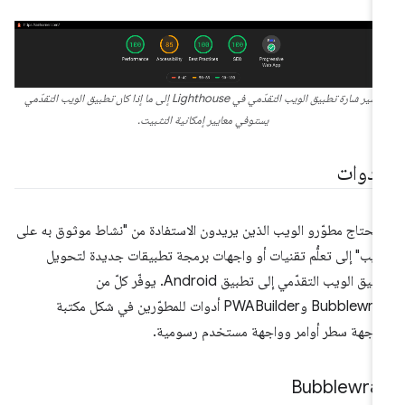
تشير شارة تطبيق الويب التقدّمي في Lighthouse إلى ما إذا كان تطبيق الويب التقدّمي
يستوفي معايير إمكانية التثبيت.
لأدوات
 يحتاج مطوّرو الويب الذين يريدون الاستفادة من "نشاط موثوق به على
ويب" إلى تعلُّم تقنيات أو واجهات برمجة تطبيقات جديدة لتحويل
تطبيق الويب التقدّمي إلى تطبيق Android. يوفّر كلّ من
Bubblewrap وPWABuilder أدوات للمطوّرين في شكل مكتبة
اجهة سطر أوامر وواجهة مستخدم رسومية.
Bubblewra