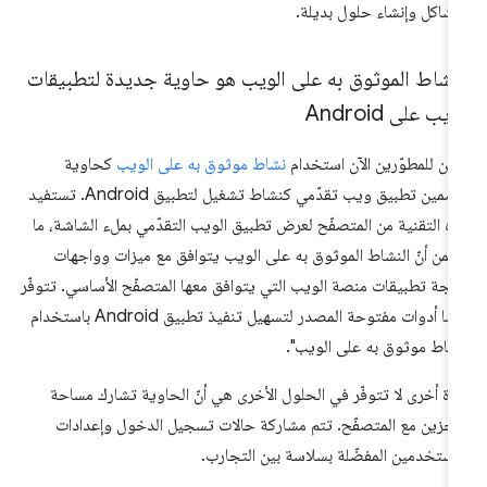
مشاكل وإنشاء حلول بديلة.
نشاط الموثوق به على الويب هو حاوية جديدة لتطبيقات
ويب على Android
كن للمطوّرين الآن استخدام
نشاط موثوق به على الويب
كحاوية
لتضمين تطبيق ويب تقدّمي كنشاط تشغيل لتطبيق Android. تستفيد
ه التقنية من المتصفّح لعرض تطبيق الويب التقدّمي بملء الشاشة، ما
من أنّ النشاط الموثوق به على الويب يتوافق مع ميزات وواجهات
مجة تطبيقات منصة الويب التي يتوافق معها المتصفّح الأساسي. تتوفّر
أيضًا أدوات مفتوحة المصدر لتسهيل تنفيذ تطبيق Android باستخدام
شاط موثوق به على الويب".
زة أخرى لا تتوفّر في الحلول الأخرى هي أنّ الحاوية تشارك مساحة
تخزين مع المتصفّح. تتم مشاركة حالات تسجيل الدخول وإعدادات
مستخدمين المفضّلة بسلاسة بين التجارب.