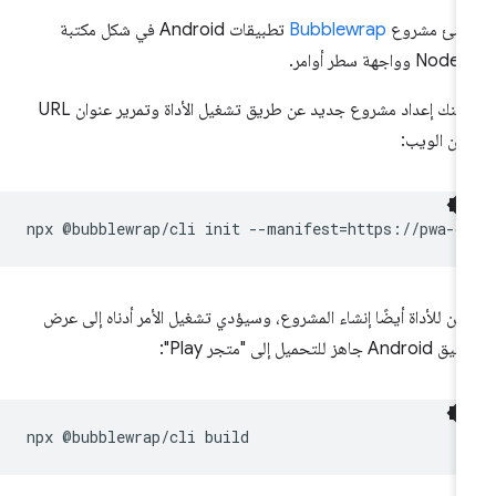
نشئ مشروع
Bubblewrap
تطبيقات Android في شكل مكتبة
No وواجهة سطر أوامر.
يمكنك إعداد مشروع جديد عن طريق تشغيل الأداة وتمرير عنوان URL
يان الويب:
npx
@bubblewrap/cli
init
--manifest
=
كن للأداة أيضًا إنشاء المشروع، وسيؤدي تشغيل الأمر أدناه إلى عرض
Andr جاهز للتحميل إلى "متجر Play":
npx
@bubblewrap/cli