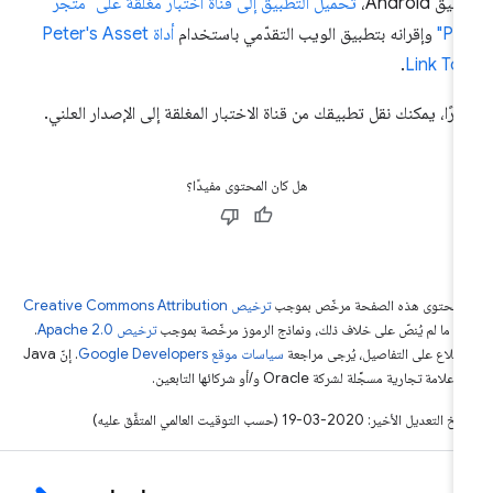
يق Android،
تحميل التطبيق إلى قناة اختبار مغلقة على "متجر
Pla
وإقرانه بتطبيق الويب التقدّمي باستخدام
أداة Peter's Asset
.
Link To
يرًا، يمكنك نقل تطبيقك من قناة الاختبار المغلقة إلى الإصدار العلني.
هل كان المحتوى مفيدًا؟
ّ محتوى هذه الصفحة مرخّص بموجب
ترخيص Creative Commons Attribution
4‏
ما لم يُنصّ على خلاف ذلك، ونماذج الرموز مرخّصة بموجب
ترخيص Apache 2.0‏
.
اطّلاع على التفاصيل، يُرجى مراجعة
سياسات موقع Google Developers‏
. إنّ Java
لامة تجارية مسجَّلة لشركة Oracle و/أو شركائها التابعين.
التعديل الأخير: 2020-03-19 (حسب التوقيت العالمي المتفَّق عليه)