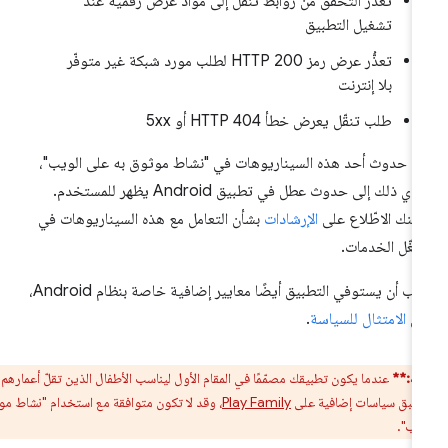
تعذُّر التحقّق من روابط تنقل إلى مواد عرض رقمية عند
تشغيل التطبيق
تعذُّر عرض رمز HTTP 200 لطلب مورد شبكة غير متوفّر
بلا إنترنت
طلب تنقّل يعرض خطأ HTTP 404 أو 5xx
د حدوث أحد هذه السيناريوهات في "نشاط موثوق به على الويب"،
يؤدي ذلك إلى حدوث عطل في تطبيق Android يظهر للمستخدم.
كنك الاطّلاع على
الإرشادات
بشأن التعامل مع هذه السيناريوهات في
غّل الخدمات.
يجب أن يستوفي التطبيق أيضًا معايير إضافية خاصة بنظام Android،
ثل
الامتثال للسياسة
.
يه:**
عندما يكون تطبيقك مصمّمًا في المقام الأول ليناسب الأطفال الذين تقلّ أعمارهم عن
Play Family
، وقد لا تكون متوافقة مع استخدام "نشاط موثوق
ويب".