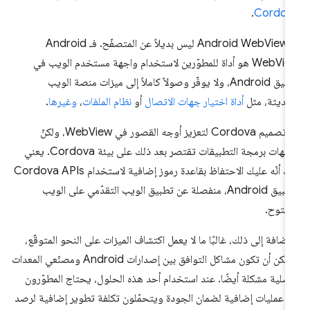
.
Cordov
إنّ Android WebView ليس بديلاً عن المتصفّح. فـ Android
WebView هو أداة للمطوّرين لاستخدام واجهة مستخدم الويب في
تطبيق Android، ولا يوفّر وصولاً كاملاً إلى ميزات منصة الويب
حديثة، مثل
أداة اختيار جهات الاتصال
أو
نظام الملفات
،
وغيرها
.
تم تصميم Cordova لتعزيز أوجه القصور في WebView، ولكنّ
واجهات برمجة التطبيقات تقتصر بعد ذلك على بيئة Cordova. يعني
ذلك أنّه عليك الاحتفاظ بقاعدة رموز إضافية لاستخدام Cordova APIs
لتطبيق Android، منفصلة عن تطبيق الويب التقدّمي على الويب
مفتوح.
لإضافة إلى ذلك، غالبًا ما لا يعمل اكتشاف الميزات على النحو المتوقّع،
ويمكن أن تكون مشاكل التوافق بين إصدارات Android ومصنّعي المعدات
أصلية مشكلة أيضًا. عند استخدام أحد هذه الحلول، يحتاج المطوّرون
ى عمليات إضافية لضمان الجودة ويتحمّلون تكلفة تطوير إضافية لرصد