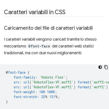
Caratteri variabili in CSS
Caricamento dei file di caratteri variabili
I caratteri variabili vengono caricati tramite lo stesso
meccanismo
@font-face
dei caratteri web statici
tradizionali, ma con due nuovi miglioramenti:
@
font-face
{
font-family
:
'Roboto Flex'
;
src
:
url
(
'RobotoFlex-VF.woff2'
)
format
(
'woff2-v
src
:
url
(
'RobotoFlex-VF.woff2'
)
format
(
'woff2'
)
font-weight
:
100
1000
;
font-stretch
:
25
%
151
%;
}