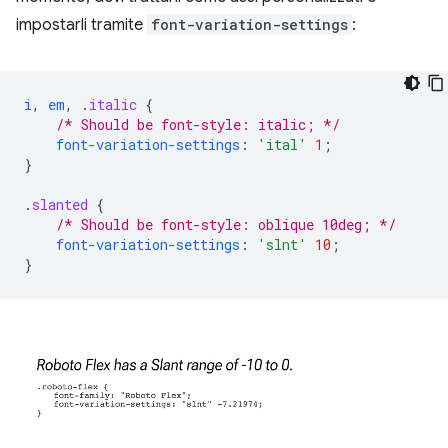
impostarli tramite
font-variation-settings
:
i
,
em
,
.
italic
{
/* Should be font-style: italic; */
font-variation-settings
:
'ital'
1
;
}
.
slanted
{
/* Should be font-style: oblique 10deg; */
font-variation-settings
:
'slnt'
10
;
}