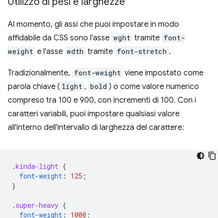
Utilizzo di pesi e larghezze
Al momento, gli assi che puoi impostare in modo
affidabile da CSS sono l'asse
wght
tramite
font-
weight
e l'asse
wdth
tramite
font-stretch
.
Tradizionalmente,
font-weight
viene impostato come
parola chiave (
light
,
bold
) o come valore numerico
compreso tra 100 e 900, con incrementi di 100. Con i
caratteri variabili, puoi impostare qualsiasi valore
all'interno dell'intervallo di larghezza del carattere:
.
kinda-light
{
font-weight
:
125
;
}
.
super-heavy
{
font-weight
:
1000
;