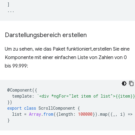
]
...
Darstellungsbereich erstellen
Um zu sehen, wie das Paket funktioniert,erstellen Sie eine
Komponente mit einer einfachen Liste von Zahlen von 0
bis 99.999:
@
Component
({
template
:
`<div *ngFor="let item of list">{{item}}
})
export
class
ScrollComponent
{
list
=
Array
.
from
({
length
:
100000
}).
map
((
_
,
i
)
=
>
}