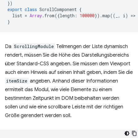
})
export
class
ScrollComponent
{
list
=
Array
.
from
({
length
:
100000
})
.
map
((
_
,
i
)
=
>
}
Da
ScrollingModule
Teilmengen der Liste dynamisch
rendert, müssen Sie die Höhe des Darstellungsbereichs
über Standard-CSS angeben. Sie müssen dem Viewport
auch einen Hinweis auf seinen Inhalt geben, indem Sie die
itemSize
angeben. Anhand dieser Informationen
ermittelt das Modul, wie viele Elemente zu einem
bestimmten Zeitpunkt im DOM beibehalten werden
sollen und wie eine scrollbare Leiste mit der richtigen
Größe gerendert werden soll.