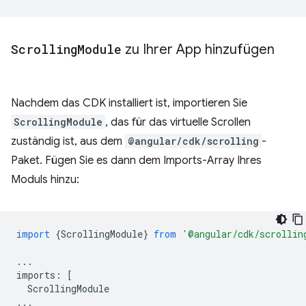
Scrolling
Module
zu Ihrer App hinzufügen
Nachdem das CDK installiert ist, importieren Sie
ScrollingModule
, das für das virtuelle Scrollen
zuständig ist, aus dem
@angular/cdk/scrolling
-
Paket. Fügen Sie es dann dem Imports-Array Ihres
Moduls hinzu:
import
{
ScrollingModule
}
from
'@angular/cdk/scrollin
...
imports
:
[
ScrollingModule
...