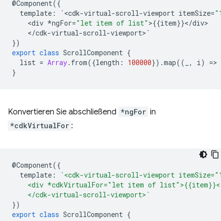
@
Component
({
template
:
`
<
cdk
-
virtual
-
scroll
-
viewport
itemSize
=
"
<
div
*
ngFor
=
"let item of list"
>
{{
item
}}
<
/
div
<
/
cdk
-
virtual
-
scroll
-
viewport
>
`
})
export
class
ScrollComponent
{
list
=
Array
.
from
({
length
:
100000
})
.
map
((
_
,
i
)
=
>
}
Konvertieren Sie abschließend
*ngFor
in
*cdkVirtualFor
:
@
Component
({
template
:
`<cdk-virtual-scroll-viewport itemSize="
    <div *cdkVirtualFor="let item of list">{{item}}<
    </cdk-virtual-scroll-viewport>`
})
export
class
ScrollComponent
{