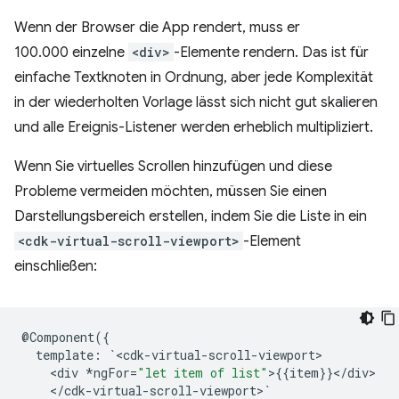
Wenn der Browser die App rendert, muss er
100.000 einzelne
<div>
-Elemente rendern. Das ist für
einfache Textknoten in Ordnung, aber jede Komplexität
in der wiederholten Vorlage lässt sich nicht gut skalieren
und alle Ereignis-Listener werden erheblich multipliziert.
Wenn Sie virtuelles Scrollen hinzufügen und diese
Probleme vermeiden möchten, müssen Sie einen
Darstellungsbereich erstellen, indem Sie die Liste in ein
<cdk-virtual-scroll-viewport>
-Element
einschließen:
@
Component
({
template
:
`
<
cdk
-
virtual
-
scroll
-
viewport
<
div
*
ngFor
=
"let item of list"
>
{{
item
}}
<
/
div
<
/
cdk
-
virtual
-
scroll
-
viewport
>
`