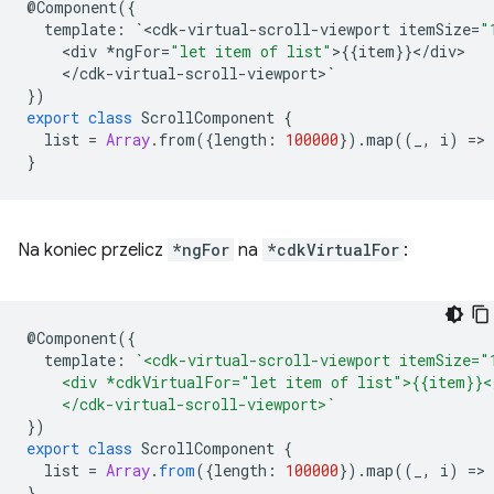
@
Component
({
template
:
`
<
cdk
-
virtual
-
scroll
-
viewport
itemSize
=
"
<
div
*
ngFor
=
"let item of list"
>
{{
item
}}
<
/
div
<
/
cdk
-
virtual
-
scroll
-
viewport
>
`
})
export
class
ScrollComponent
{
list
=
Array
.
from
({
length
:
100000
})
.
map
((
_
,
i
)
=
>
}
Na koniec przelicz
*ngFor
na
*cdkVirtualFor
:
@
Component
({
template
:
`<cdk-virtual-scroll-viewport itemSize="
    <div *cdkVirtualFor="let item of list">{{item}}<
    </cdk-virtual-scroll-viewport>`
})
export
class
ScrollComponent
{
list
=
Array
.
from
({
length
:
100000
}).
map
((
_
,
i
)
=
>
}