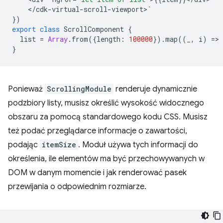
<
/
cdk
-
virtual
-
scroll
-
viewport
>
`
})
export
class
ScrollComponent
{
list
=
Array
.
from
({
length
:
100000
})
.
map
((
_
,
i
)
=
>
}
Ponieważ
ScrollingModule
renderuje dynamicznie
podzbiory listy, musisz określić wysokość widocznego
obszaru za pomocą standardowego kodu CSS. Musisz
też podać przeglądarce informacje o zawartości,
podając
itemSize
. Moduł używa tych informacji do
określenia, ile elementów ma być przechowywanych w
DOM w danym momencie i jak renderować pasek
przewijania o odpowiednim rozmiarze.