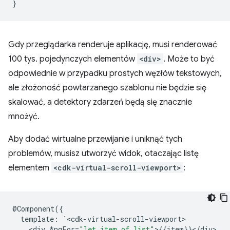
}
Gdy przeglądarka renderuje aplikację, musi renderować
100 tys. pojedynczych elementów
<div>
. Może to być
odpowiednie w przypadku prostych węzłów tekstowych,
ale złożoność powtarzanego szablonu nie będzie się
skalować, a detektory zdarzeń będą się znacznie
mnożyć.
Aby dodać wirtualne przewijanie i uniknąć tych
problemów, musisz utworzyć widok, otaczając listę
elementem
<cdk-virtual-scroll-viewport>
:
@
Component
({
template
:
`
<
cdk
-
virtual
-
scroll
-
viewport
<
div
*
ngFor
=
"let item of list"
>
{{
item
}}
<
/
div