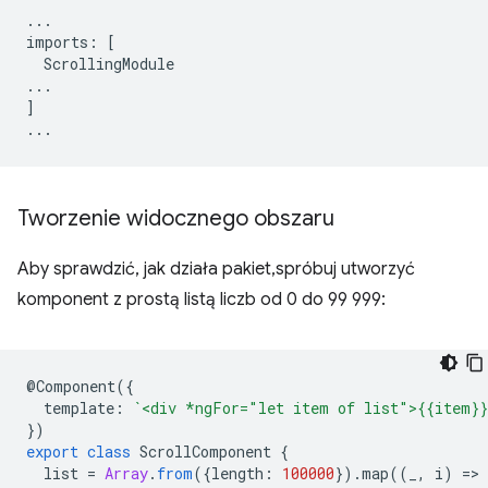
...
imports
:
[
ScrollingModule
...
]
...
Tworzenie widocznego obszaru
Aby sprawdzić, jak działa pakiet,spróbuj utworzyć
komponent z prostą listą liczb od 0 do 99 999:
@
Component
({
template
:
`<div *ngFor="let item of list">{{item}}
})
export
class
ScrollComponent
{
list
=
Array
.
from
({
length
:
100000
}).
map
((
_
,
i
)
=
>