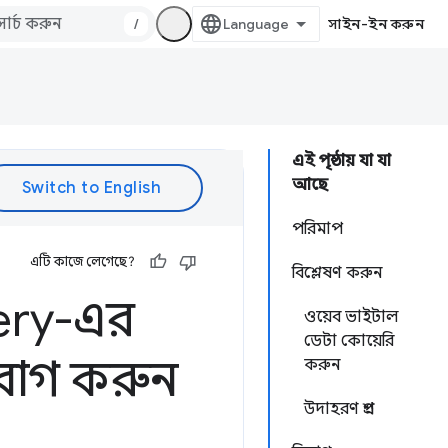
/
সাইন-ইন করুন
এই পৃষ্ঠায় যা যা
আছে
পরিমাপ
এটি কাজে লেগেছে?
বিশ্লেষণ করুন
ery-এর
ওয়েব ভাইটাল
ডেটা কোয়েরি
িবাগ করুন
করুন
উদাহরণ প্রশ্ন