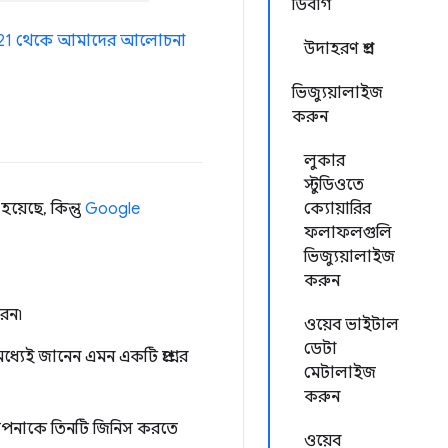
ডিবাগ
 '21 থেকে আমাদের আলোচনা
উদাহরণ প্রশ্ন
ভিজ্যুয়ালাইজ
করুন
লুকার
স্টুডিওতে
য়েছে, কিন্তু
Google
ক্যোয়ারির
ফলাফলগুলি
ভিজ্যুয়ালাইজ
করুন
েন৷
ওয়েব ভাইটাল
ডেটা
্যেই জানেন এমন একটি প্রশ্নের
মেটালাইজ
করুন
আপনাকে তিনটি জিনিস করতে
ওয়েব