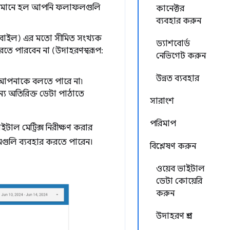
ে। এর মানে হল আপনি ফলাফলগুলি
কানেক্টর
ব্যবহার করুন
মোবাইল) এর মতো সীমিত সংখ্যক
ড্যাশবোর্ড
স করতে পারবেন না (উদাহরণস্বরূপ:
নেভিগেট করুন
উন্নত ব্যবহার
আপনাকে বলতে পারে না৷
ন্য অতিরিক্ত ডেটা পাঠাতে
সারাংশ
পরিমাপ
াল মেট্রিক্স নিরীক্ষণ করার
ামগুলি ব্যবহার করতে পারেন।
বিশ্লেষণ করুন
ওয়েব ভাইটাল
ডেটা কোয়েরি
করুন
উদাহরণ প্রশ্ন