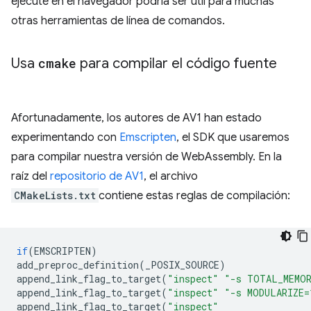
ejecute en el navegador podría ser útil para muchas
otras herramientas de línea de comandos.
Usa
cmake
para compilar el código fuente
Afortunadamente, los autores de AV1 han estado
experimentando con
Emscripten
, el SDK que usaremos
para compilar nuestra versión de WebAssembly. En la
raíz del
repositorio de AV1
, el archivo
CMakeLists.txt
contiene estas reglas de compilación:
if
(
EMSCRIPTEN
)
add_preproc_definition
(
_POSIX_SOURCE
)
append_link_flag_to_target
(
"inspect"
"-s TOTAL_MEMOR
append_link_flag_to_target
(
"inspect"
"-s MODULARIZE=
append_link_flag_to_target
(
"inspect"