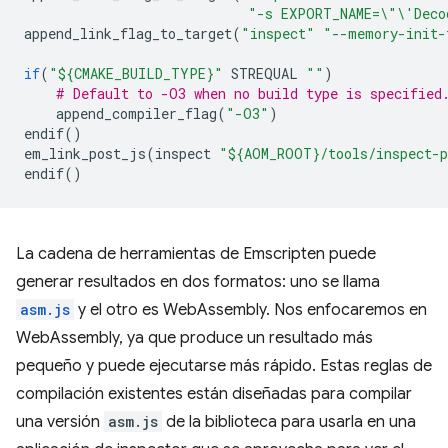
"-s EXPORT_NAME=
\"\'
Deco
append_link_flag_to_target
(
"inspect"
"--memory-init-
if
(
"${CMAKE_BUILD_TYPE}"
STREQUAL
""
)
# Default to -O3 when no build type is specified
append_compiler_flag
(
"-O3"
)
endif
()
em_link_post_js
(
inspect
"${AOM_ROOT}/tools/inspect-
endif
()
La cadena de herramientas de Emscripten puede
generar resultados en dos formatos: uno se llama
asm.js
y el otro es WebAssembly. Nos enfocaremos en
WebAssembly, ya que produce un resultado más
pequeño y puede ejecutarse más rápido. Estas reglas de
compilación existentes están diseñadas para compilar
una versión
asm.js
de la biblioteca para usarla en una