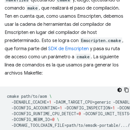
comando
make
, que realizará el paso de compilación.
Ten en cuenta que, como usamos Emscripten, debemos
usar la cadena de herramientas del compilador de
Emscripten en lugar del compilador de host
predeterminado. Esto se logra con
Emscripten.cmake
,
que forma parte del
SDK de Emscripten
y pasa su ruta
de acceso como un parámetro a
cmake
. La siguiente
línea de comandos es la que usamos para generar los
archivos Makefile:
cmake
path/to/aom
\
-DENABLE_CCACHE
=
1
-DAOM_TARGET_CPU
=
generic
-DENABL
-DCONFIG_ACCOUNTING
=
1
-DCONFIG_INSPECTION
=
1
-DCON
-DCONFIG_RUNTIME_CPU_DETECT
=
0
-DCONFIG_UNIT_TESTS
-DCONFIG_WEBM_IO
=
0
\
-DCMAKE_TOOLCHAIN_FILE
=