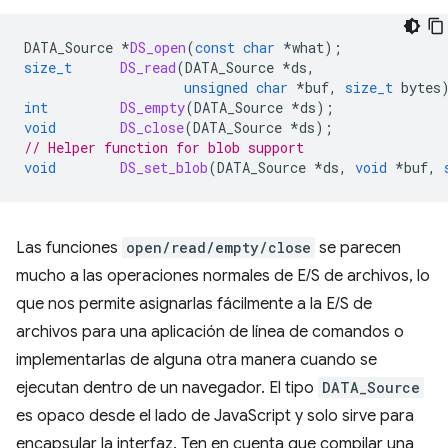
DATA_Source
*
DS_open
(
const
char
*
what
);
size_t
DS_read
(
DATA_Source
*
ds
,
unsigned
char
*
buf
,
size_t
bytes
int
DS_empty
(
DATA_Source
*
ds
);
void
DS_close
(
DATA_Source
*
ds
);
// Helper function for blob support
void
DS_set_blob
(
DATA_Source
*
ds
,
void
*
buf
,
Las funciones
open/read/empty/close
se parecen
mucho a las operaciones normales de E/S de archivos, lo
que nos permite asignarlas fácilmente a la E/S de
archivos para una aplicación de línea de comandos o
implementarlas de alguna otra manera cuando se
ejecutan dentro de un navegador. El tipo
DATA_Source
es opaco desde el lado de JavaScript y solo sirve para
encapsular la interfaz. Ten en cuenta que compilar una