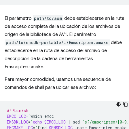
El parámetro
path/to/aom
debe establecerse en la ruta
de acceso completa de la ubicación de los archivos de
origen de la biblioteca de AV1. El parámetro
path/to/emsdk-portable/…/Emscripten.cmake
debe
establecerse en la ruta de acceso del archivo de
descripción de la cadena de herramientas
Emscripten.cmake.
Para mayor comodidad, usamos una secuencia de
comandos de shell para ubicar ese archivo:
#!/bin/sh
EMCC_LOC
=
`
which
emcc
`
EMSDK_LOC
=
`
echo
$EMCC_LOC
|
sed
's?/emscripten/[0-9
EMCMAKE_LOC
=
`
find
$EMSDK_LOC
-name
Emscripten.cmake