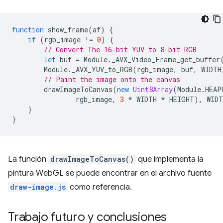
function
show_frame
(
af
)
{
if
(
rgb_image
!=
0
)
{
// Convert The 16-bit YUV to 8-bit RGB
let
buf
=
Module
.
_AVX_Video_Frame_get_buffer
Module
.
_AVX_YUV_to_RGB
(
rgb_image
,
buf
,
WIDTH
// Paint the image onto the canvas
drawImageToCanvas
(
new
Uint8Array
(
Module
.
HEAP
rgb_image
,
3
*
WIDTH
*
HEIGHT
),
WIDT
}
}
La función
drawImageToCanvas()
que implementa la
pintura WebGL se puede encontrar en el archivo fuente
draw-image.js
como referencia.
Trabajo futuro y conclusiones