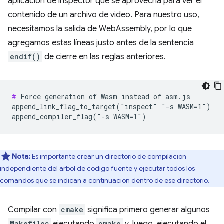
aplicación de inspector que se aprovecha para ver el
contenido de un archivo de video. Para nuestro uso,
necesitamos la salida de WebAssembly, por lo que
agregamos estas líneas justo antes de la sentencia
endif()
de cierre en las reglas anteriores.
#
 Force generation of Wasm instead of asm.js

append_link_flag_to_target("inspect" "-s WASM=1")

Nota:
Es importante crear un directorio de compilación
independiente del árbol de código fuente y ejecutar todos los
comandos que se indican a continuación dentro de ese directorio.
Compilar con
cmake
significa primero generar algunos
Makefiles
ejecutando
cmake
y, luego, ejecutando el