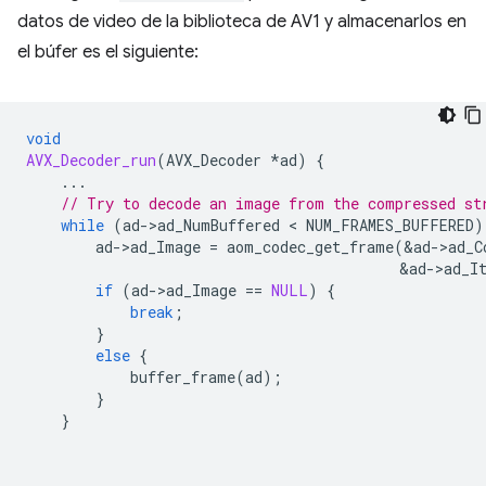
datos de video de la biblioteca de AV1 y almacenarlos en
el búfer es el siguiente:
void
AVX_Decoder_run
(
AVX_Decoder
*
ad
)
{
...
// Try to decode an image from the compressed st
while
(
ad
-
>
ad_NumBuffered
 < 
NUM_FRAMES_BUFFERED
)
ad
-
>
ad_Image
=
aom_codec_get_frame
(
&
ad
-
>
ad_C
&
ad
-
>
ad_I
if
(
ad
-
>
ad_Image
==
NULL
)
{
break
;
}
else
{
buffer_frame
(
ad
);
}
}