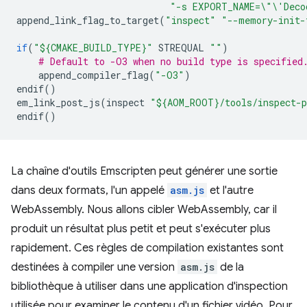
"-s EXPORT_NAME=
\"\'
Deco
append_link_flag_to_target
(
"inspect"
"--memory-init-
if
(
"${CMAKE_BUILD_TYPE}"
STREQUAL
""
)
# Default to -O3 when no build type is specified
append_compiler_flag
(
"-O3"
)
endif
()
em_link_post_js
(
inspect
"${AOM_ROOT}/tools/inspect-
endif
()
La chaîne d'outils Emscripten peut générer une sortie
dans deux formats, l'un appelé
asm.js
et l'autre
WebAssembly. Nous allons cibler WebAssembly, car il
produit un résultat plus petit et peut s'exécuter plus
rapidement. Ces règles de compilation existantes sont
destinées à compiler une version
asm.js
de la
bibliothèque à utiliser dans une application d'inspection
utilisée pour examiner le contenu d'un fichier vidéo. Pour