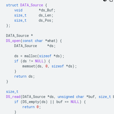
struct
DATA_Source
{
void
*
ds_Buf
;
size_t
ds_Len
;
size_t
ds_Pos
;
};
DATA_Source
*
DS_open
(
const
char
*
what
)
{
DATA_Source
*
ds
;
ds
=
malloc
(
sizeof
*
ds
);
if
(
ds
!=
NULL
)
{
memset
(
ds
,
0
,
sizeof
*
ds
);
}
return
ds
;
}
size_t
DS_read
(
DATA_Source
*
ds
,
unsigned
char
*
buf
,
size_t
if
(
DS_empty
(
ds
)
||
buf
==
NULL
)
{
return
0
;
}