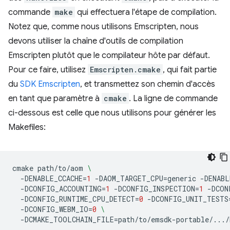
commande
make
qui effectuera l'étape de compilation.
Notez que, comme nous utilisons Emscripten, nous
devons utiliser la chaîne d'outils de compilation
Emscripten plutôt que le compilateur hôte par défaut.
Pour ce faire, utilisez
Emscripten.cmake
, qui fait partie
du
SDK Emscripten
, et transmettez son chemin d'accès
en tant que paramètre à
cmake
. La ligne de commande
ci-dessous est celle que nous utilisons pour générer les
Makefiles:
cmake
path/to/aom
\
-DENABLE_CCACHE
=
1
-DAOM_TARGET_CPU
=
generic
-DENABL
-DCONFIG_ACCOUNTING
=
1
-DCONFIG_INSPECTION
=
1
-DCON
-DCONFIG_RUNTIME_CPU_DETECT
=
0
-DCONFIG_UNIT_TESTS
-DCONFIG_WEBM_IO
=
0
\
-DCMAKE_TOOLCHAIN_FILE
=