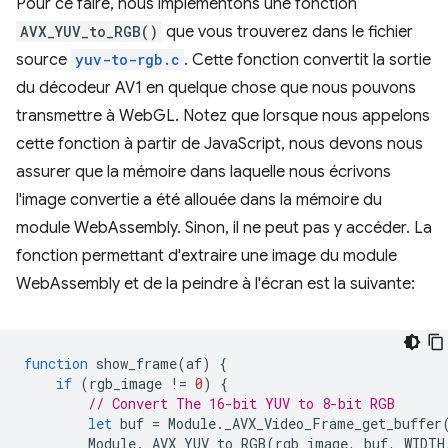
Pour ce faire, nous implémentons une fonction
AVX_YUV_to_RGB()
que vous trouverez dans le fichier
source
yuv-to-rgb.c
. Cette fonction convertit la sortie
du décodeur AV1 en quelque chose que nous pouvons
transmettre à WebGL. Notez que lorsque nous appelons
cette fonction à partir de JavaScript, nous devons nous
assurer que la mémoire dans laquelle nous écrivons
l'image convertie a été allouée dans la mémoire du
module WebAssembly. Sinon, il ne peut pas y accéder. La
fonction permettant d'extraire une image du module
WebAssembly et de la peindre à l'écran est la suivante:
function
show_frame
(
af
)
{
if
(
rgb_image
!=
0
)
{
// Convert The 16-bit YUV to 8-bit RGB
let
buf
=
Module
.
_AVX_Video_Frame_get_buffer
Module
.
_AVX_YUV_to_RGB
(
rgb_image
,
buf
,
WIDTH