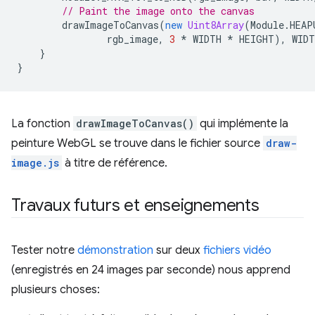
// Paint the image onto the canvas
drawImageToCanvas
(
new
Uint8Array
(
Module
.
HEAP
rgb_image
,
3
*
WIDTH
*
HEIGHT
),
WIDT
}
}
La fonction
drawImageToCanvas()
qui implémente la
peinture WebGL se trouve dans le fichier source
draw-
image.js
à titre de référence.
Travaux futurs et enseignements
Tester notre
démonstration
sur deux
fichiers
vidéo
(enregistrés en 24 images par seconde) nous apprend
plusieurs choses: