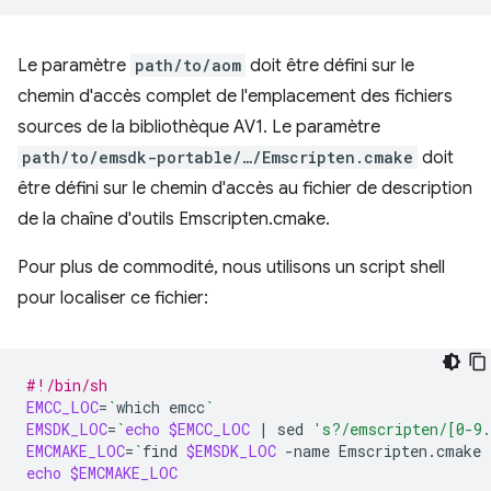
Le paramètre
path/to/aom
doit être défini sur le
chemin d'accès complet de l'emplacement des fichiers
sources de la bibliothèque AV1. Le paramètre
path/to/emsdk-portable/…/Emscripten.cmake
doit
être défini sur le chemin d'accès au fichier de description
de la chaîne d'outils Emscripten.cmake.
Pour plus de commodité, nous utilisons un script shell
pour localiser ce fichier:
#!/bin/sh
EMCC_LOC
=
`
which
emcc
`
EMSDK_LOC
=
`
echo
$EMCC_LOC
|
sed
's?/emscripten/[0-9
EMCMAKE_LOC
=
`
find
$EMSDK_LOC
-name
Emscripten.cmake
echo
$EMCMAKE_LOC