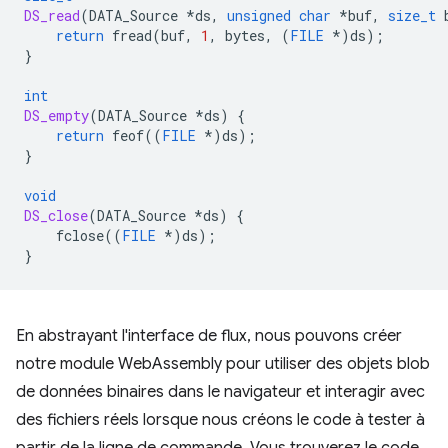
DS_read
(
DATA_Source
*
ds
,
unsigned
char
*
buf
,
size_t
return
fread
(
buf
,
1
,
bytes
,
(
FILE
*
)
ds
);
}
int
DS_empty
(
DATA_Source
*
ds
)
{
return
feof
((
FILE
*
)
ds
);
}
void
DS_close
(
DATA_Source
*
ds
)
{
fclose
((
FILE
*
)
ds
);
}
En abstrayant l'interface de flux, nous pouvons créer
notre module WebAssembly pour utiliser des objets blob
de données binaires dans le navigateur et interagir avec
des fichiers réels lorsque nous créons le code à tester à
partir de la ligne de commande. Vous trouverez le code