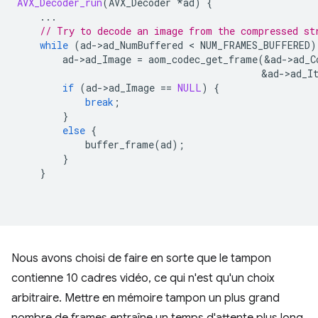
AVX_Decoder_run
(
AVX_Decoder
*
ad
)
{
...
// Try to decode an image from the compressed st
while
(
ad
-
>
ad_NumBuffered
 < 
NUM_FRAMES_BUFFERED
)
ad
-
>
ad_Image
=
aom_codec_get_frame
(
&
ad
-
>
ad_C
&
ad
-
>
ad_I
if
(
ad
-
>
ad_Image
==
NULL
)
{
break
;
}
else
{
buffer_frame
(
ad
);
}
}
Nous avons choisi de faire en sorte que le tampon
contienne 10 cadres vidéo, ce qui n'est qu'un choix
arbitraire. Mettre en mémoire tampon un plus grand
nombre de frames entraîne un temps d'attente plus long