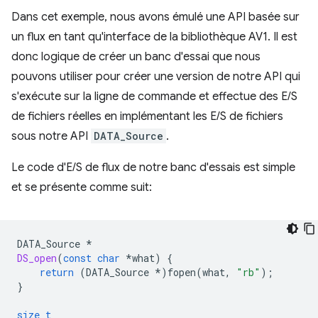
Dans cet exemple, nous avons émulé une API basée sur
un flux en tant qu'interface de la bibliothèque AV1. Il est
donc logique de créer un banc d'essai que nous
pouvons utiliser pour créer une version de notre API qui
s'exécute sur la ligne de commande et effectue des E/S
de fichiers réelles en implémentant les E/S de fichiers
sous notre API
DATA_Source
.
Le code d'E/S de flux de notre banc d'essais est simple
et se présente comme suit:
DATA_Source
*
DS_open
(
const
char
*
what
)
{
return
(
DATA_Source
*
)
fopen
(
what
,
"rb"
);
}
size_t