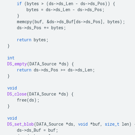
if
(
bytes
 > 
(
ds
-
>
ds_Len
-
ds
-
>
ds_Pos
))
{
bytes
=
ds
-
>
ds_Len
-
ds
-
>
ds_Pos
;
}
memcpy
(
buf
,
&
ds
-
>
ds_Buf
[
ds
-
>
ds_Pos
],
bytes
);
ds
-
>
ds_Pos
+=
bytes
;
return
bytes
;
}
int
DS_empty
(
DATA_Source
*
ds
)
{
return
ds
-
>
ds_Pos
>
=
ds
-
>
ds_Len
;
}
void
DS_close
(
DATA_Source
*
ds
)
{
free
(
ds
);
}
void
DS_set_blob
(
DATA_Source
*
ds
,
void
*
buf
,
size_t
len
)
ds
-
>
ds_Buf
=
buf
;