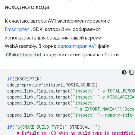
исходного кода
К счастью, авторы AV1 экспериментировали с
Emscripten
, SDK, который мы собираемся
использовать для создания нашей версии
WebAssembly. В корне
репозитория AV1
файл
CMakeLists.txt
содержит такие правила сборки:
if
(
EMSCRIPTEN
)
add_preproc_definition
(
_POSIX_SOURCE
)
append_link_flag_to_target
(
"inspect"
"-s TOTAL_MEMOR
append_link_flag_to_target
(
"inspect"
"-s MODULARIZE=
append_link_flag_to_target
(
"inspect"
"-s EXPORT_NAME=
\"\'
Deco
append_link_flag_to_target
(
"inspect"
"--memory-init-
if
(
"${CMAKE_BUILD_TYPE}"
STREQUAL
""
)
# Default to -O3 when no build type is specified