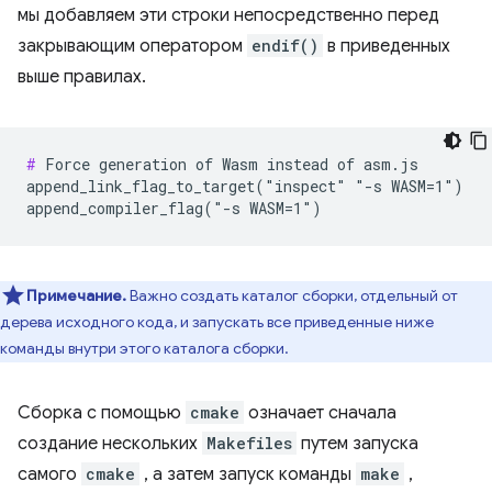
мы добавляем эти строки непосредственно перед
закрывающим оператором
endif()
в приведенных
выше правилах.
#
 Force generation of Wasm instead of asm.js

append_link_flag_to_target("inspect" "-s WASM=1")

Примечание.
Важно создать каталог сборки, отдельный от
дерева исходного кода, и запускать все приведенные ниже
команды внутри этого каталога сборки.
Сборка с помощью
cmake
означает сначала
создание нескольких
Makefiles
путем запуска
самого
cmake
, а затем запуск команды
make
,