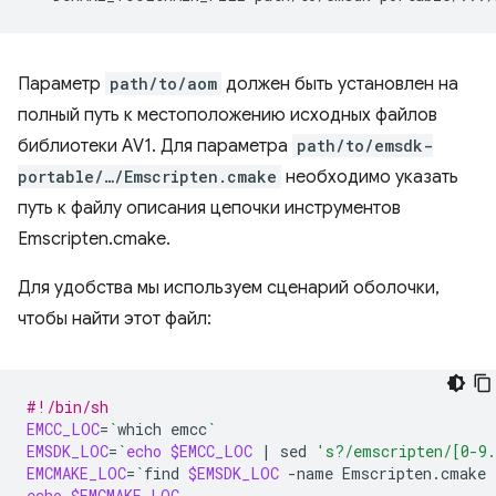
Параметр
path/to/aom
должен быть установлен на
полный путь к местоположению исходных файлов
библиотеки AV1. Для параметра
path/to/emsdk-
portable/…/Emscripten.cmake
необходимо указать
путь к файлу описания цепочки инструментов
Emscripten.cmake.
Для удобства мы используем сценарий оболочки,
чтобы найти этот файл:
#!/bin/sh
EMCC_LOC
=
`
which
emcc
`
EMSDK_LOC
=
`
echo
$EMCC_LOC
|
sed
's?/emscripten/[0-9
EMCMAKE_LOC
=
`
find
$EMSDK_LOC
-name
Emscripten.cmake
echo
$EMCMAKE_LOC