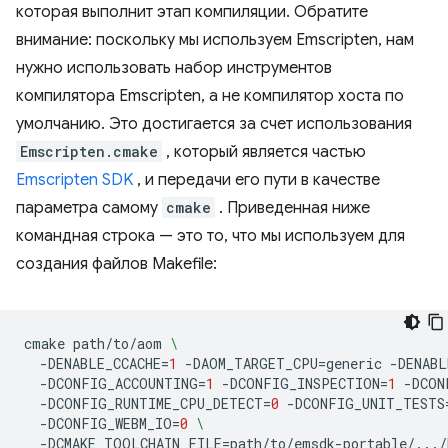
которая выполнит этап компиляции. Обратите
внимание: поскольку мы используем Emscripten, нам
нужно использовать набор инструментов
компилятора Emscripten, а не компилятор хоста по
умолчанию. Это достигается за счет использования
Emscripten.cmake
, который является частью
Emscripten SDK
, и передачи его пути в качестве
параметра самому
cmake
. Приведенная ниже
командная строка — это то, что мы используем для
создания файлов Makefile:
cmake
path/to/aom
\
-DENABLE_CCACHE
=
1
-DAOM_TARGET_CPU
=
generic
-DENABL
-DCONFIG_ACCOUNTING
=
1
-DCONFIG_INSPECTION
=
1
-DCON
-DCONFIG_RUNTIME_CPU_DETECT
=
0
-DCONFIG_UNIT_TESTS
-DCONFIG_WEBM_IO
=
0
\
-DCMAKE_TOOLCHAIN_FILE
=