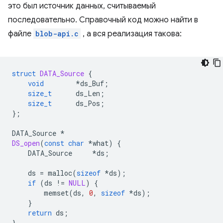
это был источник данных, считываемый
последовательно. Справочный код можно найти в
файле
blob-api.c
, а вся реализация такова:
struct
DATA_Source
{
void
*
ds_Buf
;
size_t
ds_Len
;
size_t
ds_Pos
;
};
DATA_Source
*
DS_open
(
const
char
*
what
)
{
DATA_Source
*
ds
;
ds
=
malloc
(
sizeof
*
ds
);
if
(
ds
!=
NULL
)
{
memset
(
ds
,
0
,
sizeof
*
ds
);
}
return
ds
;
}