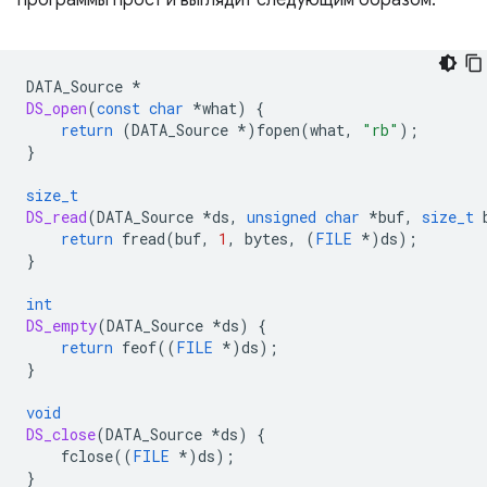
DATA_Source
*
DS_open
(
const
char
*
what
)
{
return
(
DATA_Source
*
)
fopen
(
what
,
"rb"
);
}
size_t
DS_read
(
DATA_Source
*
ds
,
unsigned
char
*
buf
,
size_t
return
fread
(
buf
,
1
,
bytes
,
(
FILE
*
)
ds
);
}
int
DS_empty
(
DATA_Source
*
ds
)
{
return
feof
((
FILE
*
)
ds
);
}
void
DS_close
(
DATA_Source
*
ds
)
{
fclose
((
FILE
*
)
ds
);
}