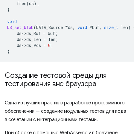
free
(
ds
);
}
void
DS_set_blob
(
DATA_Source
*
ds
,
void
*
buf
,
size_t
len
)
ds
-
>
ds_Buf
=
buf
;
ds
-
>
ds_Len
=
len
;
ds
-
>
ds_Pos
=
0
;
}
Создание тестовой среды для
тестирования вне браузера
Одна из лучших практик в разработке программного
обеспечения — создание модульных тестов для кода
в сочетании с интеграционными тестами.
При сборке с помощью WebAssembly в браузере