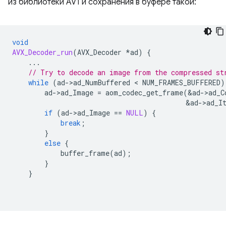
из библиотеки AV1 и сохранения в буфере такой:
void
AVX_Decoder_run
(
AVX_Decoder
*
ad
)
{
...
// Try to decode an image from the compressed st
while
(
ad
-
>
ad_NumBuffered
 < 
NUM_FRAMES_BUFFERED
)
ad
-
>
ad_Image
=
aom_codec_get_frame
(
&
ad
-
>
ad_C
&
ad
-
>
ad_I
if
(
ad
-
>
ad_Image
==
NULL
)
{
break
;
}
else
{
buffer_frame
(
ad
);
}
}