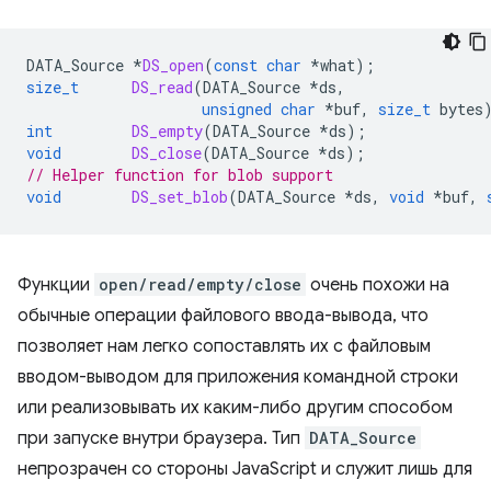
DATA_Source
*
DS_open
(
const
char
*
what
);
size_t
DS_read
(
DATA_Source
*
ds
,
unsigned
char
*
buf
,
size_t
bytes
int
DS_empty
(
DATA_Source
*
ds
);
void
DS_close
(
DATA_Source
*
ds
);
// Helper function for blob support
void
DS_set_blob
(
DATA_Source
*
ds
,
void
*
buf
,
Функции
open/read/empty/close
очень похожи на
обычные операции файлового ввода-вывода, что
позволяет нам легко сопоставлять их с файловым
вводом-выводом для приложения командной строки
или реализовывать их каким-либо другим способом
при запуске внутри браузера. Тип
DATA_Source
непрозрачен со стороны JavaScript и служит лишь для