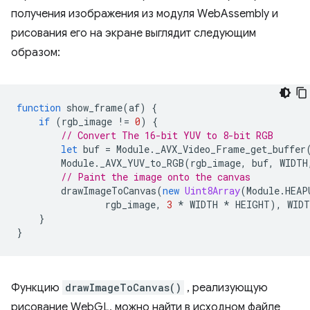
получения изображения из модуля WebAssembly и
рисования его на экране выглядит следующим
образом:
function
show_frame
(
af
)
{
if
(
rgb_image
!=
0
)
{
// Convert The 16-bit YUV to 8-bit RGB
let
buf
=
Module
.
_AVX_Video_Frame_get_buffer
Module
.
_AVX_YUV_to_RGB
(
rgb_image
,
buf
,
WIDTH
// Paint the image onto the canvas
drawImageToCanvas
(
new
Uint8Array
(
Module
.
HEAP
rgb_image
,
3
*
WIDTH
*
HEIGHT
),
WIDT
}
}
Функцию
drawImageToCanvas()
, реализующую
рисование WebGL, можно найти в исходном файле