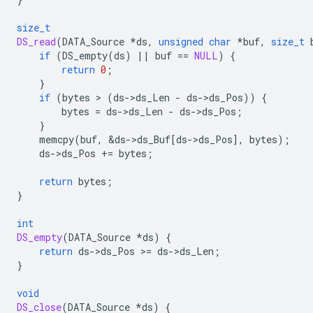
size_t
DS_read
(
DATA_Source
*
ds
,
unsigned
char
*
buf
,
size_t
if
(
DS_empty
(
ds
)
||
buf
==
NULL
)
{
return
0
;
}
if
(
bytes
 > 
(
ds
-
>
ds_Len
-
ds
-
>
ds_Pos
))
{
bytes
=
ds
-
>
ds_Len
-
ds
-
>
ds_Pos
;
}
memcpy
(
buf
,
&
ds
-
>
ds_Buf
[
ds
-
>
ds_Pos
],
bytes
);
ds
-
>
ds_Pos
+=
bytes
;
return
bytes
;
}
int
DS_empty
(
DATA_Source
*
ds
)
{
return
ds
-
>
ds_Pos
>
=
ds
-
>
ds_Len
;
}
void
DS_close
(
DATA_Source
*
ds
)
{