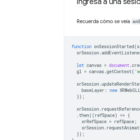
Ingresa a una sesi
Recuerda cómo se veía
on
function
onSessionStarted
(
x
xrSession
.
addEventListene
let
canvas
=
document
.
cre
gl
=
canvas
.
getContext
(
'w
xrSession
.
updateRenderSta
baseLayer
:
new
XRWebGL
});
xrSession
.
requestReferenc
.
then
((
refSpace
)
=
>
{
xrRefSpace
=
refSpace
;
xrSession
.
requestAnimat
});