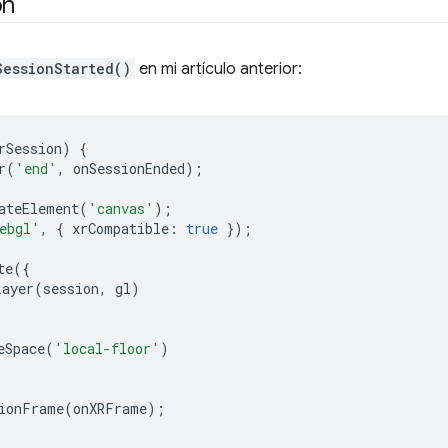
ón
SessionStarted()
en mi artículo anterior:
rSession
)
{
r
(
'end'
,
onSessionEnded
);
ateElement
(
'canvas'
);
ebgl'
,
{
xrCompatible
:
true
});
te
({
Layer
(
session
,
gl
)
eSpace
(
'local-floor'
)
ionFrame
(
onXRFrame
);