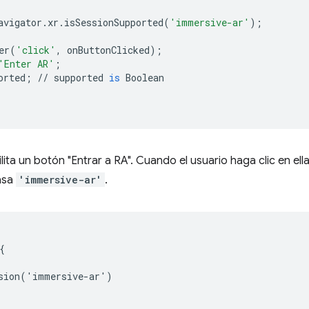
avigator
.
xr
.
isSessionSupported
(
'immersive-ar'
);
er
(
'click'
,
onButtonClicked
);
'Enter AR'
;
orted
;
//
supported
is
Boolean
lita un botón "Entrar a RA". Cuando el usuario haga clic en ella
asa
'immersive-ar'
.


sion('immersive-ar')
