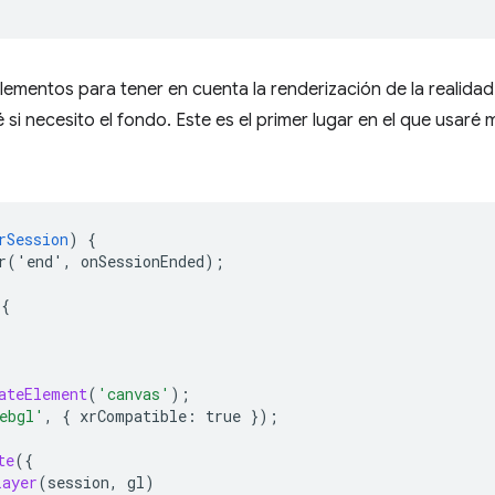
ementos para tener en cuenta la renderización de la realida
 si necesito el fondo. Este es el primer lugar en el que usaré
rSession
)
{
er('end',
onSessionEnded)
;
{
ateElement
(
'canvas'
);
ebgl'
,
{
xrCompatible
:
true
}
);
te
(
{
Layer
(
session
,
gl
)