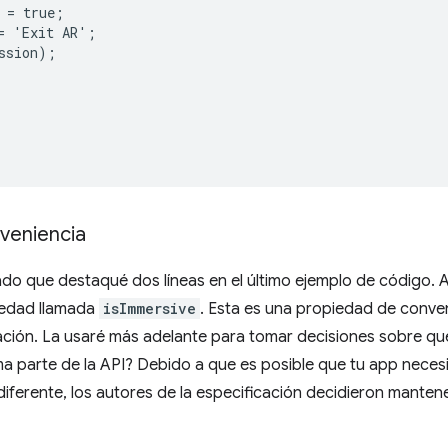
 = true;

= 'Exit AR';

ssion);

veniencia
o que destaqué dos líneas en el último ejemplo de código. Al
iedad llamada
isImmersive
. Esta es una propiedad de conve
ación. La usaré más adelante para tomar decisiones sobre qué
a parte de la API? Debido a que es posible que tu app neces
ferente, los autores de la especificación decidieron mantener