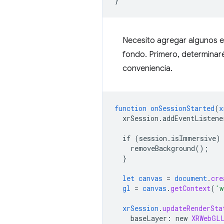
}
Necesito agregar algunos el
fondo. Primero, determinaré
conveniencia.
function
onSessionStarted
(
x
xrSession.addEventListen
if
(session.isImmersive)
removeBackground()
;
}
let
canvas
=
document
.
cre
gl
=
canvas
.
getContext
(
'w
xrSession
.
updateRenderSta
baseLayer
:
new
XRWebGL