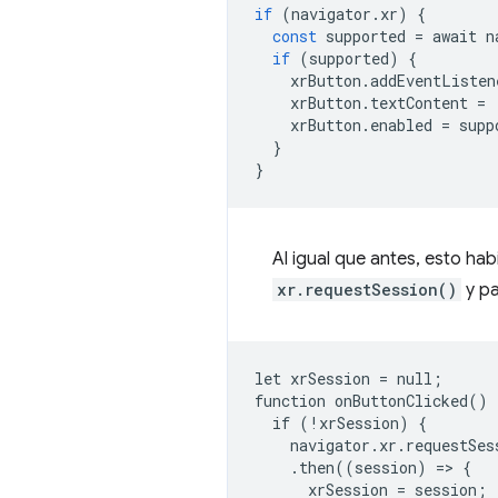
if
(
navigator
.
xr
)
{
const
supported
=
await
n
if
(
supported
)
{
xrButton
.
addEventListen
xrButton
.
textContent
=
xrButton
.
enabled
=
supp
}
}
Al igual que antes, esto habi
xr.requestSession()
y p
let xrSession = null;

function onButtonClicked() {
  if (!xrSession) {

    navigator.xr.requestSes
    .then((session) => {

      xrSession = session;
