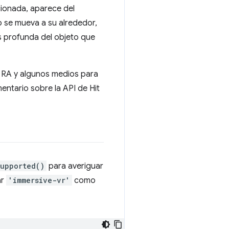
cionada, aparece del
io se mueva a su alrededor,
ás profunda del objeto que
e RA y algunos medios para
mentario sobre la API de Hit
Supported()
para averiguar
ar
'immersive-vr'
como