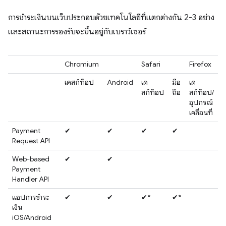
การชำระเงินบนเว็บประกอบด้วยเทคโนโลยีที่แตกต่างกัน 2-3 อย่าง
และสถานะการรองรับจะขึ้นอยู่กับเบราว์เซอร์
Chromium
Safari
Firefox
เดสก์ท็อป
Android
เด
มือ
เด
สก์ท็อป
ถือ
สก์ท็อป/
อุปกรณ์
เคลื่อนที่
Payment
✔
✔
✔
✔
Request API
Web-based
✔
✔
Payment
Handler API
แอปการชำระ
✔
✔
✔*
✔*
เงิน
iOS/Android