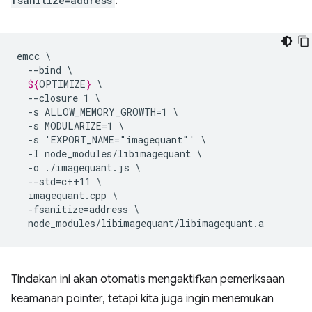
fsanitize=address
:
emcc
--bind
${
OPTIMIZE
}
--closure
1
-s
ALLOW_MEMORY_GROWTH=1
-s
MODULARIZE=1
-s
'EXPORT_NAME="imagequant"'
-I
node_modules/libimagequant
-o
./imagequant.js
--std=c++11
imagequant.cpp
-fsanitize=address
Tindakan ini akan otomatis mengaktifkan pemeriksaan
keamanan pointer, tetapi kita juga ingin menemukan