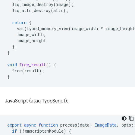
liq_image_destroy
(
image
);
liq_attr_destroy
(
attr
);
return
{
val
(
typed_memory_view
(
image_width
*
image_height
image_width
,
image_height
};
}
void
free_result
()
{
free
(
result
);
}
JavaScript (atau TypeScript):
export
async
function
process
(
data
:
ImageData
,
opts
:
if
(
!
emscriptenModule
)
{