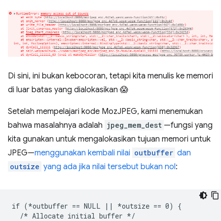
Di sini, ini bukan kebocoran, tetapi kita menulis ke memori
di luar batas yang dialokasikan 😱
Setelah mempelajari kode MozJPEG, kami menemukan
bahwa masalahnya adalah
jpeg_mem_dest
—fungsi yang
kita gunakan untuk mengalokasikan tujuan memori untuk
JPEG—
menggunakan kembali nilai
outbuffer
dan
outsize
yang ada jika nilai tersebut bukan nol
:
if (*outbuffer == NULL || 
*outsize == 0) {
  /*
 Allocate initial buffer */
