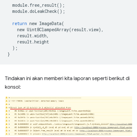
module
.
free_result
();
module
.
doLeakCheck
();
return
new
ImageData
(
new
Uint8ClampedArray
(
result
.
view
),
result
.
width
,
result
.
height
);
}
Tindakan ini akan memberi kita laporan seperti berikut di
konsol: