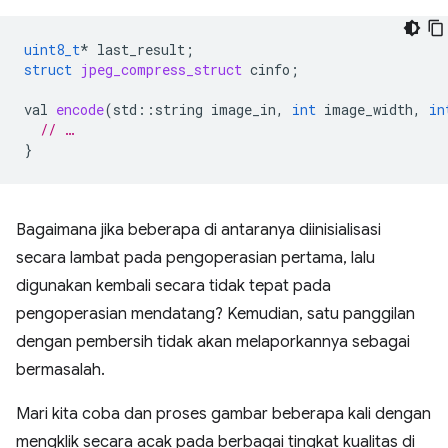
uint8_t
*
last_result
;
struct
jpeg_compress_struct
cinfo
;
val
encode
(
std
::
string
image_in
,
int
image_width
,
in
// …
}
Bagaimana jika beberapa di antaranya diinisialisasi
secara lambat pada pengoperasian pertama, lalu
digunakan kembali secara tidak tepat pada
pengoperasian mendatang? Kemudian, satu panggilan
dengan pembersih tidak akan melaporkannya sebagai
bermasalah.
Mari kita coba dan proses gambar beberapa kali dengan
mengklik secara acak pada berbagai tingkat kualitas di