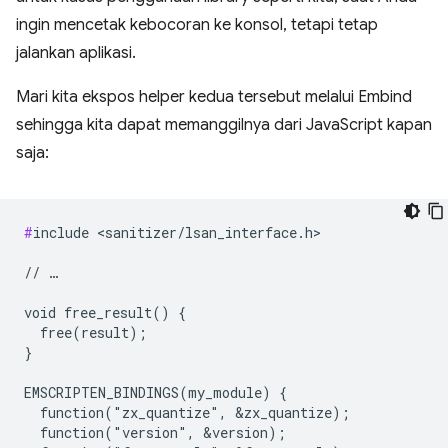
ingin mencetak kebocoran ke konsol, tetapi tetap
jalankan aplikasi.
Mari kita ekspos helper kedua tersebut melalui Embind
sehingga kita dapat memanggilnya dari JavaScript kapan
saja:
#
include <sanitizer/lsan_interface.h>

// …

void free_result() {

  free(result);

}

EMSCRIPTEN_BINDINGS(my_module) {

  function("zx_quantize", &zx_quantize);

  function("version", &version);
