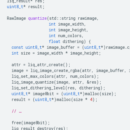
liq_result
*
res
;
uint8_t
*
result
;
RawImage
quantize
(
std
::
string
rawimage
,
int
image_width
,
int
image_height
,
int
num_colors
,
float
dithering
)
{
const
uint8_t
*
image_buffer
=
(
uint8_t
*
)
rawimage
.
c
int
size
=
image_width
*
image_height
;
attr
=
liq_attr_create
();
image
=
liq_image_create_rgba
(
attr
,
image_buffer
,
liq_set_max_colors
(
attr
,
num_colors
);
liq_image_quantize
(
image
,
attr
,
&
res
);
liq_set_dithering_level
(
res
,
dithering
);
uint8_t
*
image8bit
=
(
uint8_t
*
)
malloc
(
size
);
result
=
(
uint8_t
*
)
malloc
(
size
*
4
);
// …
free
(
image8bit
);
liq_result_destroy
(
res
);