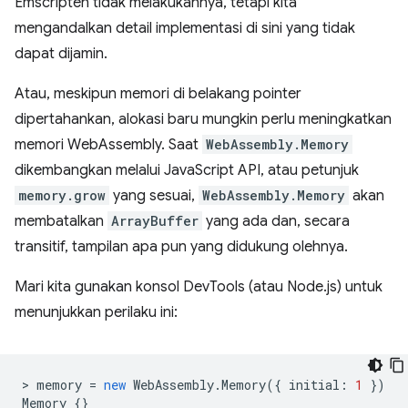
Emscripten tidak melakukannya, tetapi kita
mengandalkan detail implementasi di sini yang tidak
dapat dijamin.
Atau, meskipun memori di belakang pointer
dipertahankan, alokasi baru mungkin perlu meningkatkan
memori WebAssembly. Saat
WebAssembly.Memory
dikembangkan melalui JavaScript API, atau petunjuk
memory.grow
yang sesuai,
WebAssembly.Memory
akan
membatalkan
ArrayBuffer
yang ada dan, secara
transitif, tampilan apa pun yang didukung olehnya.
Mari kita gunakan konsol DevTools (atau Node.js) untuk
menunjukkan perilaku ini:
>
memory
=
new
WebAssembly
.
Memory
({
initial
:
1
})
Memory
{}