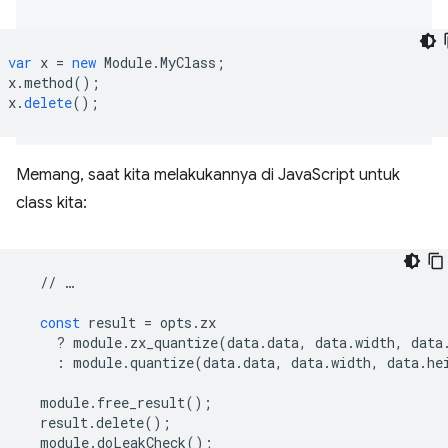
var
x
=
new
Module
.
MyClass
;
x
.
method
();
x
.
delete
();
Memang, saat kita melakukannya di JavaScript untuk
class kita:
//
…
const
result
=
opts
.
zx
?
module
.
zx_quantize
(
data
.
data
,
data
.
width
,
data
:
module
.
quantize
(
data
.
data
,
data
.
width
,
data
.
he
module
.
free_result
();
result
.
delete
();
module
.
doLeakCheck
();