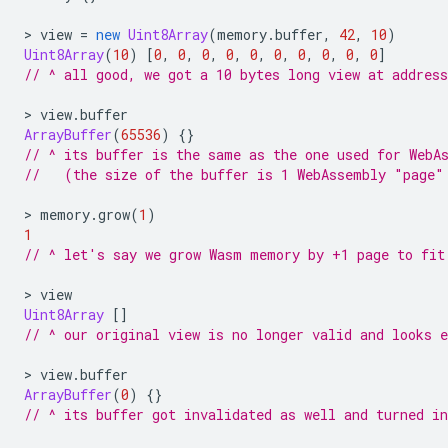
>
view
=
new
Uint8Array
(
memory
.
buffer
,
42
,
10
)
Uint8Array
(
10
)
[
0
,
0
,
0
,
0
,
0
,
0
,
0
,
0
,
0
,
0
]
// ^ all good, we got a 10 bytes long view at address
>
view
.
buffer
ArrayBuffer
(
65536
)
{}
// ^ its buffer is the same as the one used for WebA
//   (the size of the buffer is 1 WebAssembly "page"
>
memory
.
grow
(
1
)
1
// ^ let's say we grow Wasm memory by +1 page to fit
>
view
Uint8Array
[]
// ^ our original view is no longer valid and looks 
>
view
.
buffer
ArrayBuffer
(
0
)
{}
// ^ its buffer got invalidated as well and turned i