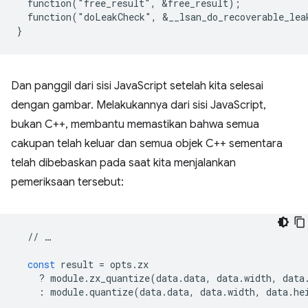
  function("free_result", &free_result);

  function("doLeakCheck", &__lsan_do_recoverable_leak
Dan panggil dari sisi JavaScript setelah kita selesai
dengan gambar. Melakukannya dari sisi JavaScript,
bukan C++, membantu memastikan bahwa semua
cakupan telah keluar dan semua objek C++ sementara
telah dibebaskan pada saat kita menjalankan
pemeriksaan tersebut:
//
…
const
result
=
opts
.
zx
?
module
.
zx_quantize
(
data
.
data
,
data
.
width
,
data
:
module
.
quantize
(
data
.
data
,
data
.
width
,
data
.
he