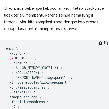
Uh-oh, ada beberapa kebocoran kecil, tetapi stacktrace
tidak terlalu membantu karena semua nama fungsi
teracak. Mari kita kompilasi ulang dengan info proses
debug dasar untuk mempertahankannya:
emcc
--bind
${
OPTIMIZE
}
--closure
1
-s
ALLOW_MEMORY_GROWTH=1
-s
MODULARIZE=1
-s
'EXPORT_NAME="imagequant"'
-I
node_modules/libimagequant
-o
./imagequant.js
--std=c++11
imagequant.cpp
-fsanitize=address
-g2