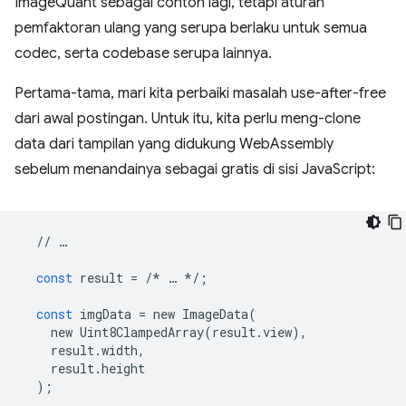
ImageQuant sebagai contoh lagi, tetapi aturan
pemfaktoran ulang yang serupa berlaku untuk semua
codec, serta codebase serupa lainnya.
Pertama-tama, mari kita perbaiki masalah use-after-free
dari awal postingan. Untuk itu, kita perlu meng-clone
data dari tampilan yang didukung WebAssembly
sebelum menandainya sebagai gratis di sisi JavaScript:
//
…
const
result
=
/*
…
*/
;
const
imgData
=
new
ImageData
(
new
Uint8ClampedArray
(
result
.
view
),
result
.
width
,
result
.
height
);