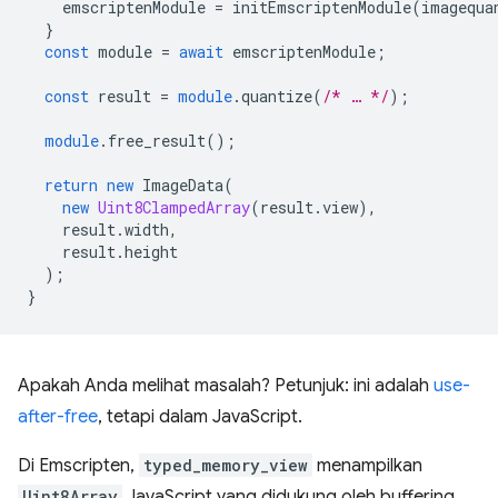
emscriptenModule
=
initEmscriptenModule
(
imagequa
}
const
module
=
await
emscriptenModule
;
const
result
=
module
.quantize
(
/* … */
);
module
.free_result
();
return
new
ImageData
(
new
Uint8ClampedArray
(
result
.
view
),
result
.
width
,
result
.
height
);
}
Apakah Anda melihat masalah? Petunjuk: ini adalah
use-
after-free
, tetapi dalam JavaScript.
Di Emscripten,
typed_memory_view
menampilkan
Uint8Array
JavaScript yang didukung oleh buffering