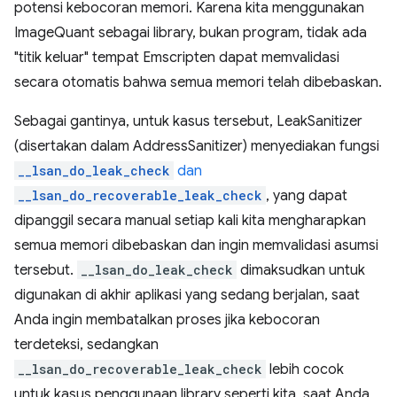
potensi kebocoran memori. Karena kita menggunakan
ImageQuant sebagai library, bukan program, tidak ada
"titik keluar" tempat Emscripten dapat memvalidasi
secara otomatis bahwa semua memori telah dibebaskan.
Sebagai gantinya, untuk kasus tersebut, LeakSanitizer
(disertakan dalam AddressSanitizer) menyediakan fungsi
__lsan_do_leak_check
dan
__lsan_do_recoverable_leak_check
, yang dapat
dipanggil secara manual setiap kali kita mengharapkan
semua memori dibebaskan dan ingin memvalidasi asumsi
tersebut.
__lsan_do_leak_check
dimaksudkan untuk
digunakan di akhir aplikasi yang sedang berjalan, saat
Anda ingin membatalkan proses jika kebocoran
terdeteksi, sedangkan
__lsan_do_recoverable_leak_check
lebih cocok
untuk kasus penggunaan library seperti kita, saat Anda