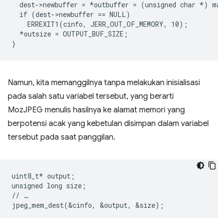
  dest->newbuffer = 
*outbuffer = (unsigned char *
) m
  if (dest->newbuffer == NULL)

    ERREXIT1(cinfo, JERR_OUT_OF_MEMORY, 10);

  *outsize = OUTPUT_BUF_SIZE;

Namun, kita memanggilnya tanpa melakukan inisialisasi
pada salah satu variabel tersebut, yang berarti
MozJPEG menulis hasilnya ke alamat memori yang
berpotensi acak yang kebetulan disimpan dalam variabel
tersebut pada saat panggilan.
uint8_t* output;

unsigned long size;

// …
