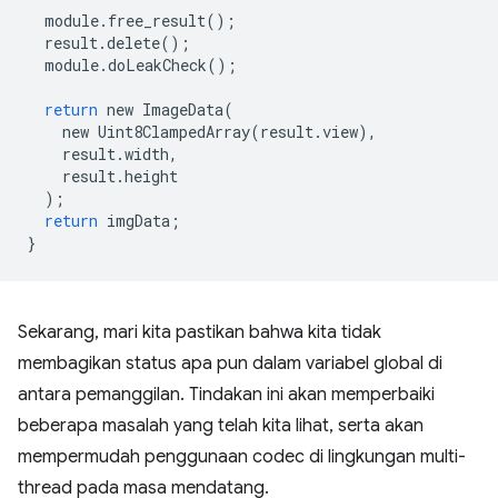
module
.
free_result
();
result
.
delete
();
module
.
doLeakCheck
();
return
new
ImageData
(
new
Uint8ClampedArray
(
result
.
view
),
result
.
width
,
result
.
height
);
return
imgData
;
}
Sekarang, mari kita pastikan bahwa kita tidak
membagikan status apa pun dalam variabel global di
antara pemanggilan. Tindakan ini akan memperbaiki
beberapa masalah yang telah kita lihat, serta akan
mempermudah penggunaan codec di lingkungan multi-
thread pada masa mendatang.