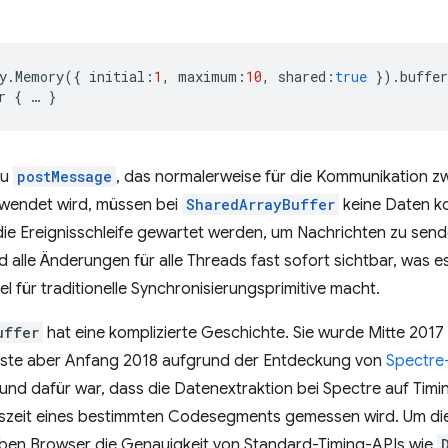
y
.
Memory
({
initial
:
1
,
maximum
:
10
,
shared
:
true
}).
buffer
r
{
…
}
zu
postMessage
, das normalerweise für die Kommunikation 
wendet wird, müssen bei
SharedArrayBuffer
keine Daten k
 die Ereignisschleife gewartet werden, um Nachrichten zu se
d alle Änderungen für alle Threads fast sofort sichtbar, was e
el für traditionelle Synchronisierungsprimitive macht.
uffer
hat eine komplizierte Geschichte. Sie wurde Mitte 201
sste aber Anfang 2018 aufgrund der Entdeckung von
Spectre-
nd dafür war, dass die Datenextraktion bei Spectre auf Timin
szeit eines bestimmten Codesegments gemessen wird. Um dies
ben Browser die Genauigkeit von Standard-Timing-APIs wie