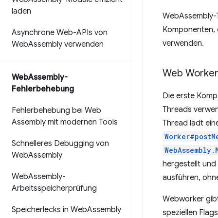
laden
WebAssembly-Th
Komponenten, d
Asynchrone Web-APIs von
verwenden.
Web
Assembly verwenden
Web Worke
Web
Assembly-
Fehlerbehebung
Die erste Komp
Threads verwe
Fehlerbehebung bei Web
Assembly mit modernen Tools
Thread lädt ei
Worker#postM
Schnelleres Debugging von
WebAssembly.
Web
Assembly
hergestellt un
Web
Assembly-
ausführen, ohn
Arbeitsspeicherprüfung
Webworker gibt 
Speicherlecks in Web
Assembly
speziellen Flags