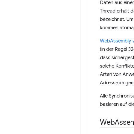
Daten aus eine
Thread erhält d
bezeichnet. Um 
kommen atomare
WebAssembly-
(in der Regel 
dass sichergeste
solche Konflik
Arten von Anwei
Adresse im geme
Alle Synchronis
basieren auf d
Web
Assem