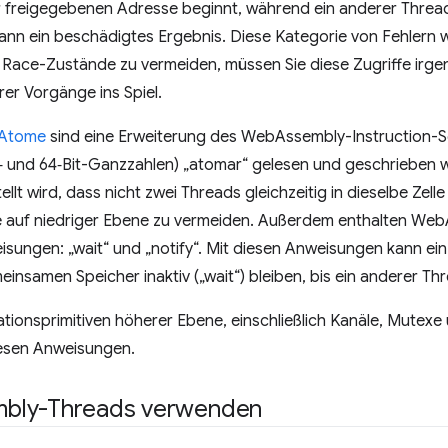
r freigegebenen Adresse beginnt, während ein anderer Thread
ann ein beschädigtes Ergebnis. Diese Kategorie von Fehlern w
Race-Zustände zu vermeiden, müssen Sie diese Zugriffe irgen
r Vorgänge ins Spiel.
Atome
sind eine Erweiterung des WebAssembly-Instruction-Set
32‑ und 64‑Bit-Ganzzahlen) „atomar“ gelesen und geschrieben
llt wird, dass nicht zwei Threads gleichzeitig in dieselbe Zell
te auf niedriger Ebene zu vermeiden. Außerdem enthalten We
sungen: „wait“ und „notify“. Mit diesen Anweisungen kann ei
insamen Speicher inaktiv („wait“) bleiben, bis ein anderer Thr
ationsprimitiven höherer Ebene, einschließlich Kanäle, Mutex
iesen Anweisungen.
bly-Threads verwenden