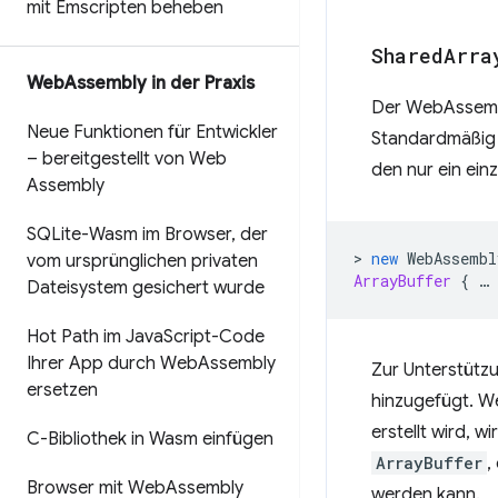
mit Emscripten beheben
Shared
Arra
Web
Assembly in der Praxis
Der WebAssembl
Neue Funktionen für Entwickler
Standardmäßig 
– bereitgestellt von Web
den nur ein ein
Assembly
SQLite-Wasm im Browser
,
der
>
new
WebAssembl
vom ursprünglichen privaten
ArrayBuffer
{
…
Dateisystem gesichert wurde
Hot Path im Java
Script-Code
Ihrer App durch Web
Assembly
Zur Unterstütz
ersetzen
hinzugefügt. W
erstellt wird, 
C-Bibliothek in Wasm einfügen
ArrayBuffer
,
Browser mit Web
Assembly
werden kann.