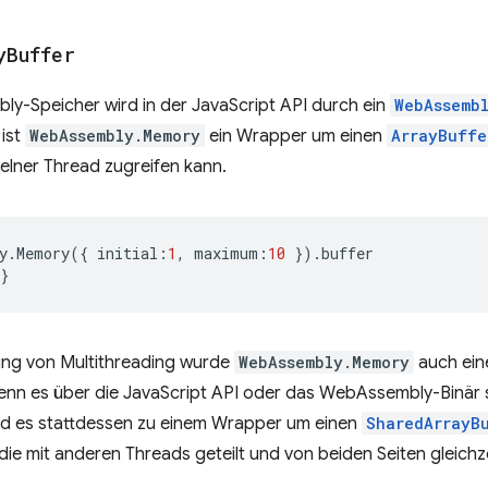
y
Buffer
y-Speicher wird in der JavaScript API durch ein
WebAssemb
ist
WebAssembly.Memory
ein Wrapper um einen
ArrayBuffe
zelner Thread zugreifen kann.
y
.
Memory
({
initial
:
1
,
maximum
:
10
}).
buffer
}
ung von Multithreading wurde
WebAssembly.Memory
auch ein
enn es über die JavaScript API oder das WebAssembly-Binär 
wird es stattdessen zu einem Wrapper um einen
SharedArrayB
 die mit anderen Threads geteilt und von beiden Seiten gleich