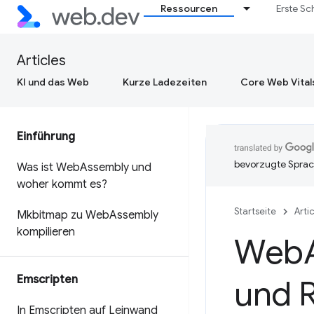
Ressourcen
Erste Sc
Articles
KI und das Web
Kurze Ladezeiten
Core Web Vital
Einführung
bevorzugte Sprac
Was ist Web
Assembly und
woher kommt es?
Startseite
Arti
Mkbitmap zu Web
Assembly
kompilieren
Web
Emscripten
und 
In Emscripten auf Leinwand