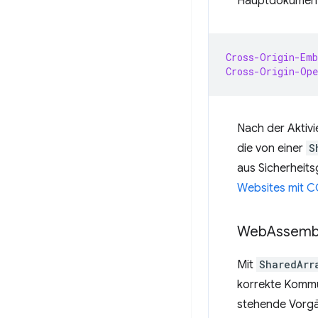
Hauptdokument i
Cross-Origin-Emb
Cross-Origin-Op
Nach der Aktivi
die von einer
S
aus Sicherheits
Websites mit C
Web
Assemb
Mit
SharedArr
korrekte Kommun
stehende Vorgä