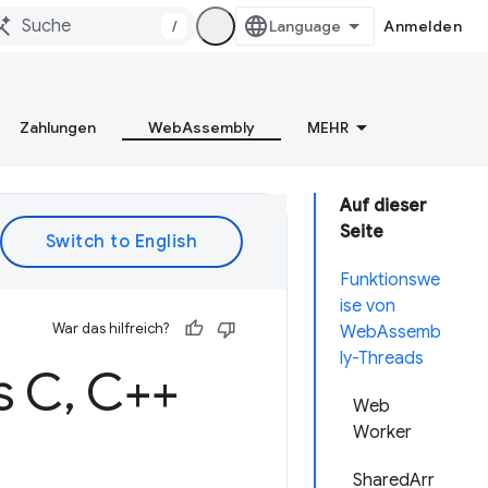
/
Anmelden
Zahlungen
WebAssembly
MEHR
Auf dieser
Seite
Funktionswe
ise von
War das hilfreich?
WebAssemb
ly-Threads
s C
,
C++
Web
Worker
SharedArr