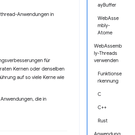
ayBuffer
tithread-Anwendungen in
WebAsse
mbly-
Atome
WebAssemb
ly-Threads
ungsverbesserungen für
verwenden
araten Kernen oder denselben
Funktionse
ührung auf so viele Kerne wie
rkennung
C
e Anwendungen, die in
C++
Rust
Anwendung