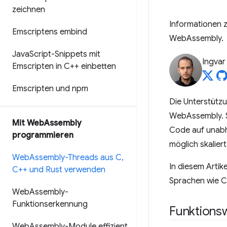
zeichnen
Informationen 
Emscriptens embind
WebAssembly.
Java
Script-Snippets mit
Ingvar
Emscripten in C++ einbetten
Emscripten und npm
Die Unterstütz
WebAssembly. S
Mit Web
Assembly
Code auf unabhä
programmieren
möglich skalier
Web
Assembly-Threads aus C
,
In diesem Artik
C++ und Rust verwenden
Sprachen wie C
Web
Assembly-
Funktionserkennung
Funktions
Web
Assembly-Module effizient