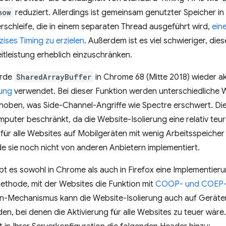
now
reduziert. Allerdings ist gemeinsam genutzter Speicher in
rschleife, die in einem separaten Thread ausgeführt wird,
ein
ises Timing zu erzielen
. Außerdem ist es viel schwieriger, d
itleistung erheblich einzuschränken.
urde
SharedArrayBuffer
in Chrome 68 (Mitte 2018) wieder ak
rung
verwendet. Bei dieser Funktion werden unterschiedliche W
hoben, was Side-Channel-Angriffe wie Spectre erschwert. Die
uter beschränkt, da die Website-Isolierung eine relativ teure
ür alle Websites auf Mobilgeräten mit wenig Arbeitsspeicher 
 sie noch nicht von anderen Anbietern implementiert.
bt es sowohl in Chrome als auch in Firefox eine Implementier
ethode, mit der Websites die Funktion mit
COOP- und COEP-
in-Mechanismus kann die Website-Isolierung auch auf Geräten
n, bei denen die Aktivierung für alle Websites zu teuer wär