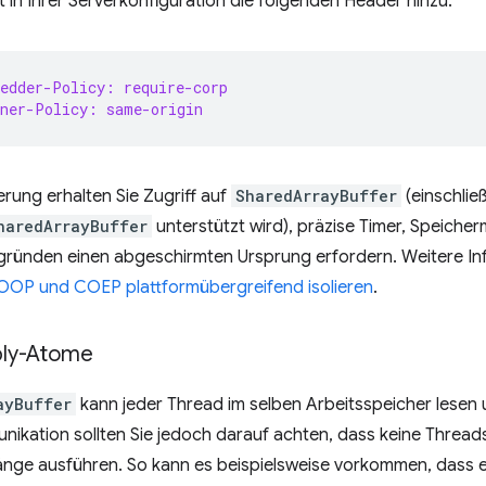
n Ihrer Serverkonfiguration die folgenden Header hinzu:
edder-Policy: require-corp
ener-Policy: same-origin
erung erhalten Sie Zugriff auf
SharedArrayBuffer
(einschlie
haredArrayBuffer
unterstützt wird), präzise Timer, Speiche
gründen einen abgeschirmten Ursprung erfordern. Weitere Inf
OOP und COEP plattformübergreifend isolieren
.
ly-Atome
ayBuffer
kann jeder Thread im selben Arbeitsspeicher lesen 
ikation sollten Sie jedoch darauf achten, dass keine Threads g
nge ausführen. So kann es beispielsweise vorkommen, dass 