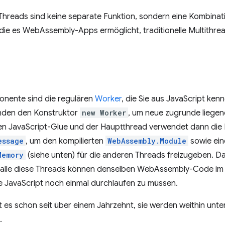
reads sind keine separate Funktion, sondern eine Kombinat
ie es WebAssembly-Apps ermöglicht, traditionelle Multithr
r
onente sind die regulären
Worker
, die Sie aus JavaScript ke
nden den Konstruktor
new Worker
, um neue zugrunde liegen
nen JavaScript-Glue und der Hauptthread verwendet dann di
essage
, um den kompilierten
WebAssembly.Module
sowie ein
Memory
(siehe unten) für die anderen Threads freizugeben. 
d alle diese Threads können denselben WebAssembly-Code i
e JavaScript noch einmal durchlaufen zu müssen.
es schon seit über einem Jahrzehnt, sie werden weithin unte
.