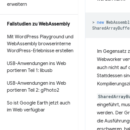
erweitern
>
new
WebAssembl
Fallstudien zu Web
Assembly
SharedArrayBuffe
Mit Word
Press Playground und
Web
Assembly browserinterne
Word
Press-Erlebnisse erstellen
Im Gegensatz 
Webworker ver
USB-Anwendungen ins Web
auch nicht auf
portieren Teil 1: libusb
Stattdessen sin
USB-Anwendungen ins Web
Kompilierungszi
portieren Teil 2: g
Photo2
SharedArrayB
So ist Google Earth jetzt auch
eingeführt, mu
im Web verfügbar
werden. Der Gru
die Ausführung
erschweren, ha