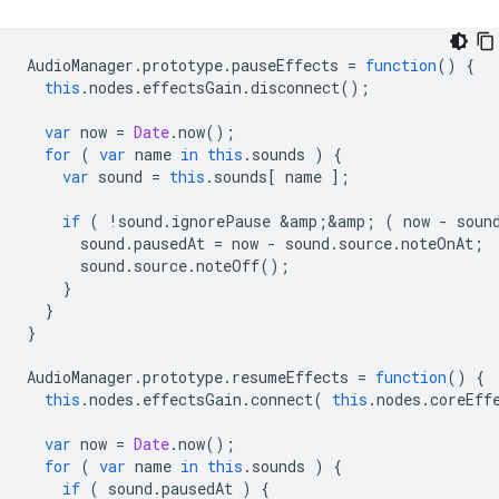
AudioManager
.
prototype
.
pauseEffects
=
function
()
{
this
.
nodes
.
effectsGain
.
disconnect
();
var
now
=
Date
.
now
();
for
(
var
name
in
this
.
sounds
)
{
var
sound
=
this
.
sounds
[
name
];
if
(
!
sound
.
ignorePause
&
amp
;
&
amp
;
(
now
-
soun
sound
.
pausedAt
=
now
-
sound
.
source
.
noteOnAt
;
sound
.
source
.
noteOff
();
}
}
}
AudioManager
.
prototype
.
resumeEffects
=
function
()
{
this
.
nodes
.
effectsGain
.
connect
(
this
.
nodes
.
coreEff
var
now
=
Date
.
now
();
for
(
var
name
in
this
.
sounds
)
{
if
(
sound
.
pausedAt
)
{