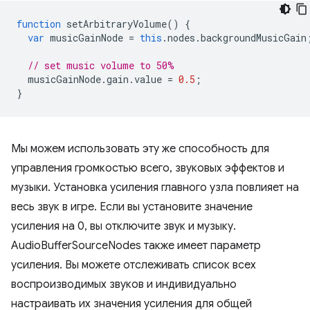
function
setArbitraryVolume
()
{
var
musicGainNode
=
this
.
nodes
.
backgroundMusicGain
// set music volume to 50%
musicGainNode
.
gain
.
value
=
0.5
;
}
Мы можем использовать эту же способность для
управления громкостью всего, звуковых эффектов и
музыки. Установка усиления главного узла повлияет на
весь звук в игре. Если вы установите значение
усиления на 0, вы отключите звук и музыку.
AudioBufferSourceNodes также имеет параметр
усиления. Вы можете отслеживать список всех
воспроизводимых звуков и индивидуально
настраивать их значения усиления для общей