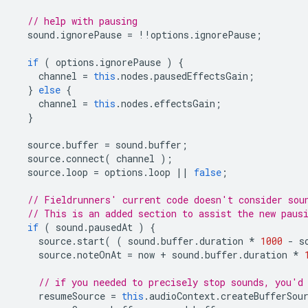
// help with pausing
sound
.
ignorePause
=
!!
options
.
ignorePause
;
if
(
options
.
ignorePause
)
{
channel
=
this
.
nodes
.
pausedEffectsGain
;
}
else
{
channel
=
this
.
nodes
.
effectsGain
;
}
source
.
buffer
=
sound
.
buffer
;
source
.
connect
(
channel
);
source
.
loop
=
options
.
loop
||
false
;
// Fieldrunners' current code doesn't consider sou
// This is an added section to assist the new paus
if
(
sound
.
pausedAt
)
{
source
.
start
(
(
sound
.
buffer
.
duration
*
1000
-
s
source
.
noteOnAt
=
now
+
sound
.
buffer
.
duration
*
// if you needed to precisely stop sounds, you'd
resumeSource
=
this
.
audioContext
.
createBufferSou