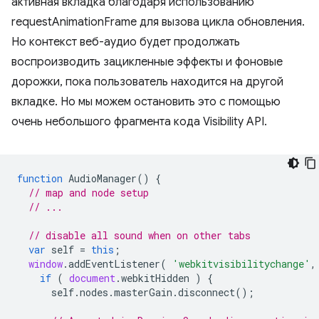
активная вкладка благодаря использованию
requestAnimationFrame для вызова цикла обновления.
Но контекст веб-аудио будет продолжать
воспроизводить зацикленные эффекты и фоновые
дорожки, пока пользователь находится на другой
вкладке. Но мы можем остановить это с помощью
очень небольшого фрагмента кода Visibility API.
function
AudioManager
()
{
// map and node setup
// ...
// disable all sound when on other tabs
var
self
=
this
;
window
.
addEventListener
(
'webkitvisibilitychange'
,
if
(
document
.
webkitHidden
)
{
self
.
nodes
.
masterGain
.
disconnect
();