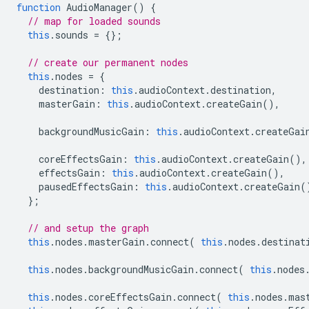
function
AudioManager
()
{
// map for loaded sounds
this
.
sounds
=
{};
// create our permanent nodes
this
.
nodes
=
{
destination
:
this
.
audioContext
.
destination
,
masterGain
:
this
.
audioContext
.
createGain
(),
backgroundMusicGain
:
this
.
audioContext
.
createGai
coreEffectsGain
:
this
.
audioContext
.
createGain
(),
effectsGain
:
this
.
audioContext
.
createGain
(),
pausedEffectsGain
:
this
.
audioContext
.
createGain
(
};
// and setup the graph
this
.
nodes
.
masterGain
.
connect
(
this
.
nodes
.
destinat
this
.
nodes
.
backgroundMusicGain
.
connect
(
this
.
nodes
this
.
nodes
.
coreEffectsGain
.
connect
(
this
.
nodes
.
mas