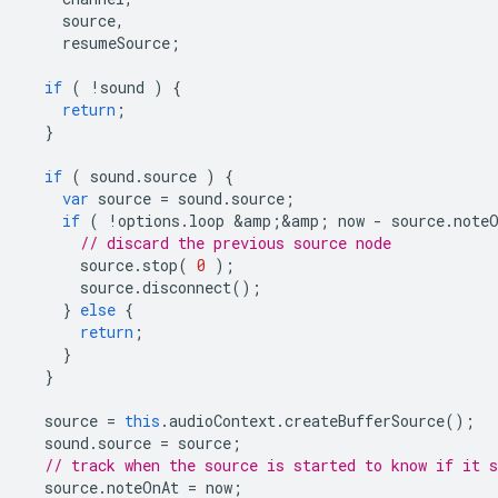
source
,
resumeSource
;
if
(
!
sound
)
{
return
;
}
if
(
sound
.
source
)
{
var
source
=
sound
.
source
;
if
(
!
options
.
loop
&
amp
;
&
amp
;
now
-
source
.
note
// discard the previous source node
source
.
stop
(
0
);
source
.
disconnect
();
}
else
{
return
;
}
}
source
=
this
.
audioContext
.
createBufferSource
();
sound
.
source
=
source
;
// track when the source is started to know if it s
source
.
noteOnAt
=
now
;