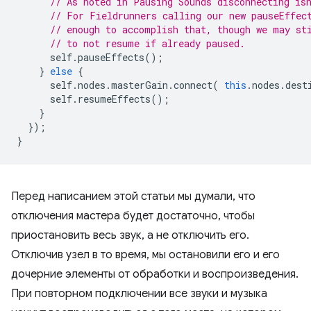
// As noted in Pausing Sounds disconnecting is
// For Fieldrunners calling our new pauseEffec
// enough to accomplish that, though we may st
// to not resume if already paused.
self
.
pauseEffects
();
}
else
{
self
.
nodes
.
masterGain
.
connect
(
this
.
nodes
.
dest
self
.
resumeEffects
();
}
});
}
Перед написанием этой статьи мы думали, что
отключения мастера будет достаточно, чтобы
приостановить весь звук, а не отключить его.
Отключив узел в то время, мы остановили его и его
дочерние элементы от обработки и воспроизведения.
При повторном подключении все звуки и музыка