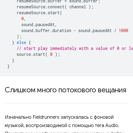
resumeSource
.
buffer
=
sound
.
buffer
;
resumeSource
.
connect
(
channel
);
resumeSource
.
start
(
0
,
sound
.
pausedAt
,
sound
.
buffer
.
duration
-
sound
.
pausedAt
/
1000
);
}
else
{
// start play immediately with a value of 0 or l
source
.
start
(
0
);
}
}
Слишком много потокового вещания
Изначально Fieldrunners запускалась с фоновой
музыкой, воспроизводимой с помощью тега Audio.