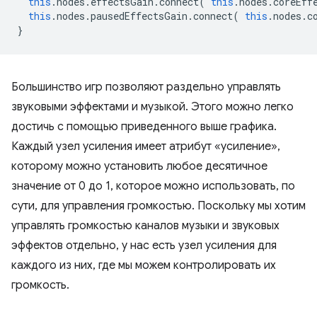
this
.
nodes
.
effectsGain
.
connect
(
this
.
nodes
.
coreEff
this
.
nodes
.
pausedEffectsGain
.
connect
(
this
.
nodes
.
c
}
Большинство игр позволяют раздельно управлять
звуковыми эффектами и музыкой. Этого можно легко
достичь с помощью приведенного выше графика.
Каждый узел усиления имеет атрибут «усиление»,
которому можно установить любое десятичное
значение от 0 до 1, которое можно использовать, по
сути, для управления громкостью. Поскольку мы хотим
управлять громкостью каналов музыки и звуковых
эффектов отдельно, у нас есть узел усиления для
каждого из них, где мы можем контролировать их
громкость.