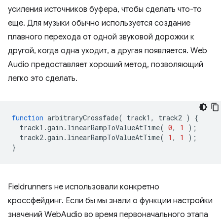
усиления источников буфера, чтобы сделать что-то
еще. Для музыки обычно используется создание
плавного перехода от одной звуковой дорожки к
другой, когда одна уходит, а другая появляется. Web
Audio предоставляет хороший метод, позволяющий
легко это сделать.
function
arbitraryCrossfade
(
track1
,
track2
)
{
track1
.
gain
.
linearRampToValueAtTime
(
0
,
1
);
track2
.
gain
.
linearRampToValueAtTime
(
1
,
1
);
}
Fieldrunners не использовали конкретно
кроссфейдинг. Если бы мы знали о функции настройки
значений WebAudio во время первоначального этапа