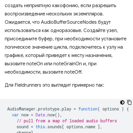
создать неприятную какофонию, если разрешить
воспроизведение нескольких экземпляров.
Ожидается, что AudioBufferSourceNodes будут
использоваться как одноразовые. Создайте узел,
присоедините буфер, при необходимости установите
логическое значение цикла, подключитесь к узлу на
графике, который приведет к месту назначения,
вызовите noteOn или noteGrainOn и, при
необходимости, вызовите noteOff.
Для Fieldrunners это выглядит примерно так:
AudioManager
.
prototype
.
play
=
function
(
options
)
{
var
now
=
Date
.
now
(),
// pull from a map of loaded audio buffers
sound
=
this
.
sounds
[
options
.
name
],
channel
,