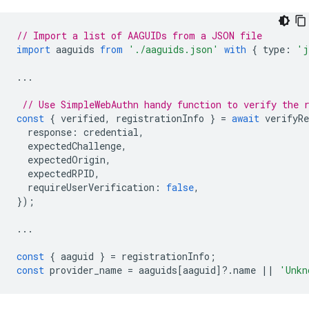
// Import a list of AAGUIDs from a JSON file
import
aaguids
from
'./aaguids.json'
with
{
type
:
'j
...
// Use SimpleWebAuthn handy function to verify the 
const
{
verified
,
registrationInfo
}
=
await
verifyRe
response
:
credential
,
expectedChallenge
,
expectedOrigin
,
expectedRPID
,
requireUserVerification
:
false
,
});
...
const
{
aaguid
}
=
registrationInfo
;
const
provider_name
=
aaguids
[
aaguid
]
?
.
name
||
'Unkn