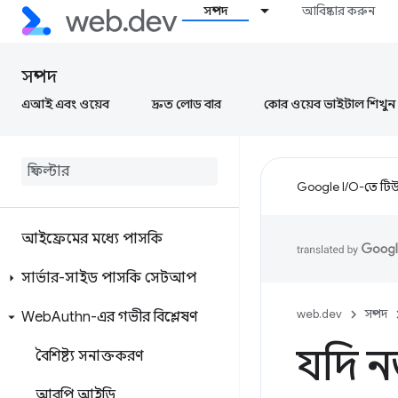
সম্পদ
আবিষ্কার করুন
পাসকি ওভারভিউ
একটি পাসকি তৈরি করুন
সম্পদ
একটি পাসকি দিয়ে সাইন ইন করুন
এআই এবং ওয়েব
দ্রুত লোড বার
কোর ওয়েব ভাইটাল শিখুন
পাসকি পরিচালনা করুন
,
পাসকি
পরিচালনা করুন
Google I/O-তে টিউন
পাসকি চেকলিস্ট
আইফ্রেমের মধ্যে পাসকি
সার্ভার-সাইড পাসকি সেটআপ
web.dev
সম্পদ
Web
Authn-এর গভীর বিশ্লেষণ
যদি ন
বৈশিষ্ট্য সনাক্তকরণ
আরপি আইডি