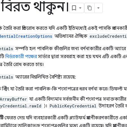
বিরত থাকুন।
 তৈরি করা প্রতিরোধ করতে যদি একটি ইতিমধ্যেই একই পাসকি প্রদানক
dentialCreationOptions
অভিধানের ঐচ্ছিক
excludeCredenti
ntials
সম্পত্তি হল পাবলিক কীগুলির জন্য বর্ণনাকারীর একটি অ্যারে যা
যটি
নির্ভরকারী পক্ষের
সার্ভার দ্বারা সরবরাহ করা হয় যখন এটি একটি এ
্র তৈরি রোধ করতে চায়।
ntials
অ্যারের নিম্নলিখিত বৈশিষ্ট্য রয়েছে:
 স্ট্রিং যা তৈরি করা পাবলিক-কি শংসাপত্রের ধরন বর্ণনা করে। ডিফল্ট 
ArrayBuffer
যা একটি বিদ্যমান সর্বজনীন কী শংসাপত্র সনাক্তকারীর
yCredential.rawId
)।
PublicKeyCredential
উদাহরণ তৈরি ক
ুটি
ফেরত দেয় যদি ব্যবহারকারী একটি প্ল্যাটফর্ম প্রমাণীকরণকারীতে একট
ারামিটারে তালিকাভুক্ত শংসাপত্রগুলির মধ্যে একটি রয়েছে৷ যদি প্রমা