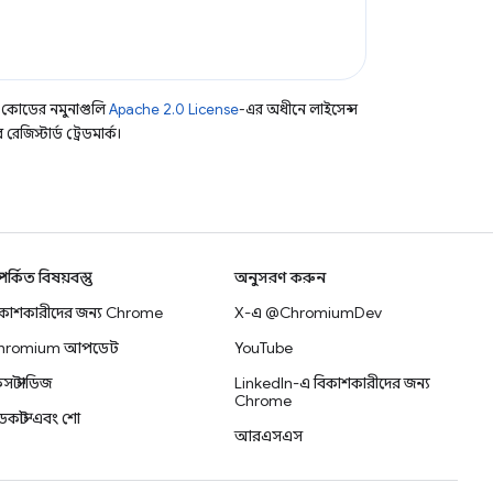
 কোডের নমুনাগুলি
Apache 2.0 License
-এর অধীনে লাইসেন্স
িস্টার্ড ট্রেডমার্ক।
্পর্কিত বিষয়বস্তু
অনুসরণ করুন
িকাশকারীদের জন্য Chrome
X-এ @ChromiumDev
hromium আপডেট
YouTube
স স্টাডিজ
LinkedIn-এ বিকাশকারীদের জন্য
Chrome
কাস্ট এবং শো
আরএসএস