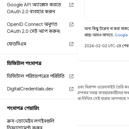
Google API অ্যাক্সেস করতে
OAuth 2
.
0 ব্যবহার করুন
Open
ID Connect অনুগত
অন্য কিছু উল্লেখ না করা থাকলে
OAuth 2
.
0 সেট আপ করুন৷
প্রাপ্ত। আরও জানতে,
Google 
ফেডসিএম
2024-02-02 UTC-তে শেষব
ডিজিটাল শংসাপত্র
ডিজিটাল পরিচয়পত্রের পরিচিতি
আমরা আপনাকে সুন্দর, অ্যাক্সেসযোগ্য, দ্রুত এবং নিরাপদ ওয়েবসাইট তৈরি কর
Digital
Credentials
.
dev
করতে চাই যা ক্রস-ব্রাউজার কাজ করে এবং আপনার সমস্ত ব্যবহারকারীদের জন্
টিমের সদস্যরা এবং বহিরাগত বিশেষজ্ঞদের দ্বারা লিখিত সেই যাত্রায় আপনাকে স
জন্য এই সাইটটি আমাদের সামগ্রীর ঘর৷
শংসাপত্র শেয়ারিং
ক্রস-ডোমেইন লগইনগুলি
ডিফ্র্যাগমেন্ট করুন