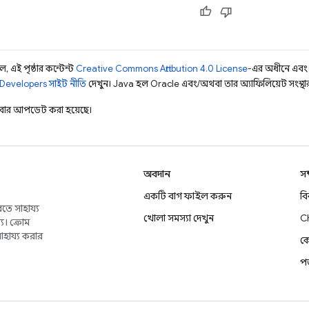
, এই পৃষ্ঠার কন্টেন্ট
Creative Commons Attribution 4.0 License
-এর অধীনে এবং
Developers সাইট নীতি
দেখুন। Java হল Oracle এবং/অথবা তার অ্যাফিলিয়েট সংস্থার রেজ
ার আপডেট করা হয়েছে।
অবদান
সম
একটি বাগ ফাইল করুন
ব
তে সাহায্য
খোলা সমস্যা দেখুন
C
য। ক্রোম
াহায্য করার
কে
পড