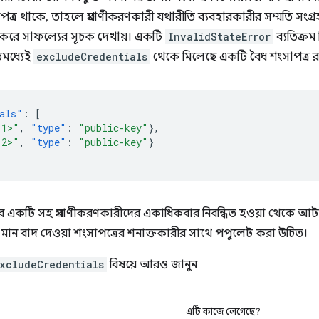
ত্র থাকে, তাহলে প্রমাণীকরণকারী যথারীতি ব্যবহারকারীর সম্মতি সংগ
া করে সাফল্যের সূচক দেখায়। একটি
InvalidStateError
ব্যতিক্রম
িমধ্যেই
excludeCredentials
থেকে মিলেছে একটি বৈধ শংসাপত্র র
als"
:
[
-1>"
,
"type"
:
"public-key"
},
-2>"
,
"type"
:
"public-key"
}
রগুলির একটি সহ প্রমাণীকরণকারীদের একাধিকবার নিবন্ধিত হওয়া থেকে
 মান বাদ দেওয়া শংসাপত্রের শনাক্তকারীর সাথে পপুলেট করা উচিত।
xcludeCredentials
বিষয়ে আরও জানুন
এটি কাজে লেগেছে?