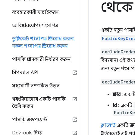
থেকে 
ব্যবহারকারী যাচাইকরণ
আবিষ্কারযোগ্য শংসাপত্র
একটি নতুন পাসকি
PublicKeyCre
ডুপ্লিকেট শংসাপত্র প্রতিরোধ করুন
,
নকল শংসাপত্র প্রতিরোধ করুন
excludeCrede
পাসকি প্রদানকারী নির্ধারণ করুন
বিদ্যমান। এই তথ্
জন্য নতুন শংসাপত
সিগন্যাল API
excludeCrede
সহযোগী সম্পর্কিত উত্স
প্রকার
: একটি
স্বয়ংক্রিয়ভাবে একটি পাসকি
id
: একটি
তৈরি করুন
PublicKe
পাসকি এন্ডপয়েন্ট
ক্লায়েন্ট
একটি
ত্র
Dev
Tools দিয়ে
ইতিমধ্যেই এই প্য