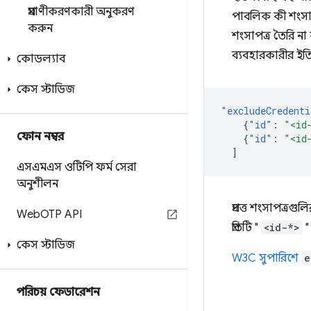
প্রমাণীকরণকারী অনুকরণ
পাবলিক কী শংসাপ
করুন
শংসাপত্র তৈরি ন
ব্যবহারকারীর ইত
কোডল্যাব
কেস স্টাডিজ
"excludeCredenti
{
"id"
:
"<id
ফোন নম্বর
{
"id"
:
"<id
]
এসএমএস ওটিপি ফর্ম সেরা
অনুশীলন
প্রদত্ত শংসাপত্
Web
OTP API
প্রতিটি "
<id-*>
"
কেস স্টাডিজ
W3C সুপারিশে
e
পরিচয় ফেডারেশন