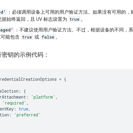
ed'
：必须调用设备上可用的用户验证方法。如果没有可用的，
据始终返回，且 UV 标志设置为
true
。
raged'
：不建议使用用户验证方法。不过，根据设备的不同，
标志可能包含
true
或
false
。
行密钥的示例代码：
redentialCreationOptions
=
{
election
:
{
rAttachment
:
'platform'
,
'required'
,
entKey
:
true
,
tion
:
'preferred'