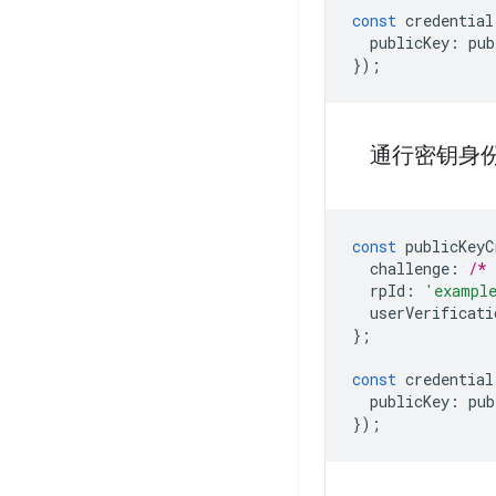
const
credential
publicKey
:
pub
});
通行密钥身
const
publicKeyC
challenge
:
/* 
rpId
:
'exampl
userVerificati
};
const
credential
publicKey
:
pub
});