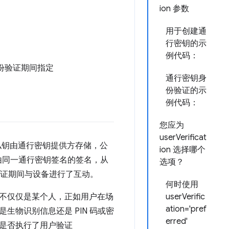
ion 参数
用于创建通
行密钥的示
例代码：
份验证期间指定
通行密钥身
份验证的示
例代码：
您应为
userVerificat
私钥由通行密钥提供方存储，公
ion 选择哪个
证由同一通行密钥签名的签名，从
选项？
份验证期间与设备进行了互动。
何时使用
不仅仅是某个人，正如用户在场
userVerific
ation='pref
物识别信息还是 PIN 码或密
erred'
告是否执行了用户验证