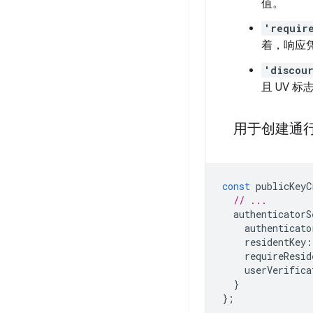
值。
'requir
着，响应凭
'discou
且 UV 
用于创建通
const
publicKeyC
// ...
authenticatorS
authenticato
residentKey
:
requireResid
userVerifica
}
};