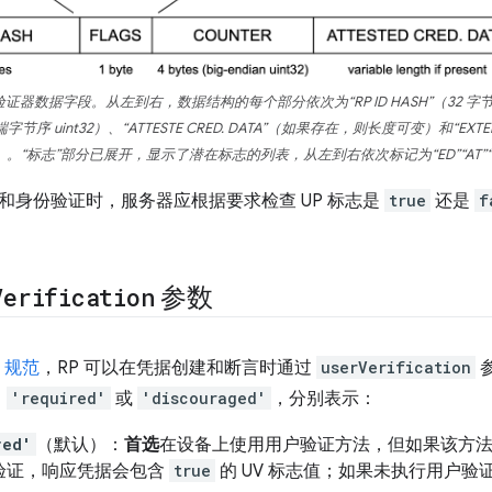
器数据字段。从左到右，数据结构的每个部分依次为“RP ID HASH”（32 字节）、“
字节序 uint32）、“ATTESTE CRED. DATA”（如果存在，则长度可变）和“E
]）。“标志”部分已展开，显示了潜在标志的列表，从左到右依次标记为“ED”“AT”“0”“BS”
和身份验证时，服务器应根据要求检查 UP 标志是
true
还是
f
Verification
参数
n 规范
，RP 可以在凭据创建和断言时通过
userVerification
、
'required'
或
'discouraged'
，分别表示：
red'
（默认）：
首选
在设备上使用用户验证方法，但如果该方
验证，响应凭据会包含
true
的 UV 标志值；如果未执行用户验