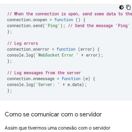
// When the connection is open, send some data to th
connection
.
onopen
=
function
()
{
connection
.
send
(
'Ping'
);
// Send the message 'Ping'
};
// Log errors
connection
.
onerror
=
function
(
error
)
{
console
.
log
(
'WebSocket Error '
+
error
);
};
// Log messages from the server
connection
.
onmessage
=
function
(
e
)
{
console
.
log
(
'Server: '
+
e
.
data
);
};
Como se comunicar com o servidor
Assim que tivermos uma conexão com o servidor