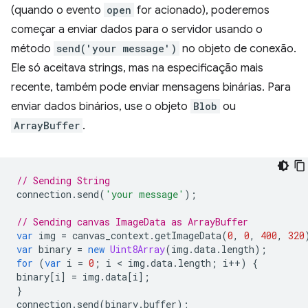
(quando o evento
open
for acionado), poderemos
começar a enviar dados para o servidor usando o
método
send('your message')
no objeto de conexão.
Ele só aceitava strings, mas na especificação mais
recente, também pode enviar mensagens binárias. Para
enviar dados binários, use o objeto
Blob
ou
ArrayBuffer
.
// Sending String
connection
.
send
(
'your message'
);
// Sending canvas ImageData as ArrayBuffer
var
img
=
canvas_context
.
getImageData
(
0
,
0
,
400
,
320
var
binary
=
new
Uint8Array
(
img
.
data
.
length
);
for
(
var
i
=
0
;
i
 < 
img
.
data
.
length
;
i
++
)
{
binary
[
i
]
=
img
.
data
[
i
];
}
connection
.
send
(
binary
.
buffer
);