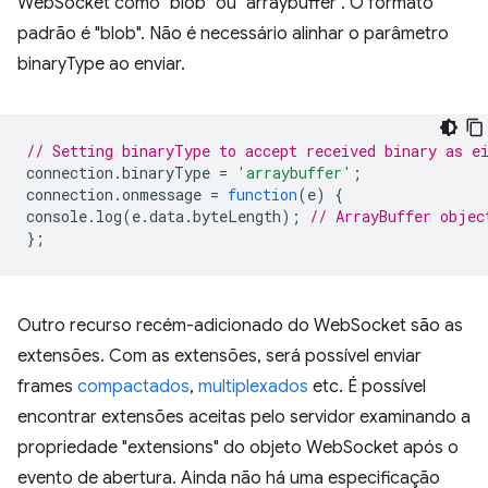
WebSocket como "blob" ou "arraybuffer". O formato
padrão é "blob". Não é necessário alinhar o parâmetro
binaryType ao enviar.
// Setting binaryType to accept received binary as e
connection
.
binaryType
=
'arraybuffer'
;
connection
.
onmessage
=
function
(
e
)
{
console
.
log
(
e
.
data
.
byteLength
);
// ArrayBuffer objec
};
Outro recurso recém-adicionado do WebSocket são as
extensões. Com as extensões, será possível enviar
frames
compactados
,
multiplexados
etc. É possível
encontrar extensões aceitas pelo servidor examinando a
propriedade "extensions" do objeto WebSocket após o
evento de abertura. Ainda não há uma especificação