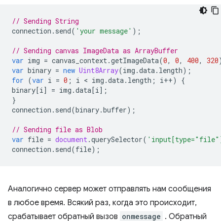
// Sending String
connection
.
send
(
'your message'
);
// Sending canvas ImageData as ArrayBuffer
var
img
=
canvas_context
.
getImageData
(
0
,
0
,
400
,
320
var
binary
=
new
Uint8Array
(
img
.
data
.
length
);
for
(
var
i
=
0
;
i
 < 
img
.
data
.
length
;
i
++
)
{
binary
[
i
]
=
img
.
data
[
i
];
}
connection
.
send
(
binary
.
buffer
);
// Sending file as Blob
var
file
=
document
.
querySelector
(
'input[type="file"
connection
.
send
(
file
);
Аналогично сервер может отправлять нам сообщения
в любое время. Всякий раз, когда это происходит,
срабатывает обратный вызов
onmessage
. Обратный