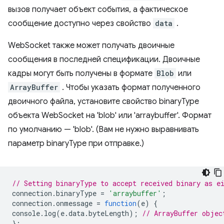
вызов получает объект события, а фактическое
сообщение доступно через свойство
data
.
WebSocket также может получать двоичные
сообщения в последней спецификации. Двоичные
кадры могут быть получены в формате
Blob
или
ArrayBuffer
. Чтобы указать формат полученного
двоичного файла, установите свойство binaryType
объекта WebSocket на 'blob' или 'arraybuffer'. Формат
по умолчанию — 'blob'. (Вам не нужно выравнивать
параметр binaryType при отправке.)
// Setting binaryType to accept received binary as e
connection
.
binaryType
=
'arraybuffer'
;
connection
.
onmessage
=
function
(
e
)
{
console
.
log
(
e
.
data
.
byteLength
);
// ArrayBuffer objec
};