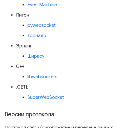
EventMachine
Питон
pywebsocket
Торнадо
Эрланг
Ширасу
С++
libwebsockets
.СЕТЬ
SuperWebSocket
Версии протокола
Протокол связи (рукопожатие и передача данных