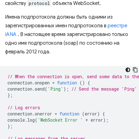
свойству
protocol
объекта WebSocket.
Имена подпротокола должны быть одними из
зарегистрированных имен подпротокола в
реестре
IANA
. В настоящее время зарегистрировано только
одно имя подпротокола (soap) по состоянию на
февраль 2012 года.
// When the connection is open, send some data to th
connection
.
onopen
=
function
()
{
connection
.
send
(
'Ping'
);
// Send the message 'Ping'
};
// Log errors
connection
.
onerror
=
function
(
error
)
{
console
.
log
(
'WebSocket Error '
+
error
);
};
// Log messages from the server