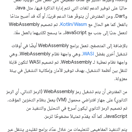
حاليًا على توفير الدعم للغات التي تتم إدارة الذاكرة فيها، مثل Java
وDart، ومن المفترض أن يتوفّر هذا الدعم قريبًا، أو أنّه قد أصبح متاحًا
بالفعل كما هو الحال مع
Kotlin/Wasm
. تم تصميم WebAssembly
لتعمل جنبًا إلى جنب مع JavaScript، ما يسمح لكلتيهما بالعمل معًا.
بالإضافة إلى المتصفح، تعمل برامج WebAssembly أيضًا في أوقات
تشغيل أخرى بفضل
WASI
، وهي واجهة نظام WebAssembly، وهي
واجهة نظام نمطية لـ WebAssembly. تم تصميم WASI لتكون قابلة
للنقل بين أنظمة التشغيل، بهدف توفير الأمان وإمكانية التشغيل في بيئة
معزولة.
من المفترض أن يتم تشغيل رمز WebAssembly (الرمز الثنائي، أي الرمز
الثانوي) على جهاز افتراضي محمول (VM) يعمل بنظام التخزين المؤقت.
تم تصميم الرمز الثانوي ليكون أسرع في التحليل والتنفيذ من
JavaScript، كما أنّه يقدّم تمثيلاً مضغوطًا للرمز.
يتم التنفيذ المفاهيمي للتعليمات من خلال عدّاد برامج تقليدي ينتقل عبر