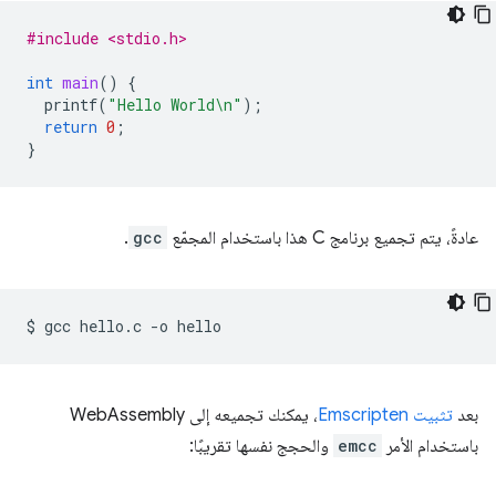
#include <stdio.h>
int
main
()
{
printf
(
"Hello World
\n
"
);
return
0
;
}
عادةً، يتم تجميع برنامج C هذا باستخدام المجمّع
gcc
.
$
gcc
hello.c
-o
بعد
تثبيت Emscripten
، يمكنك تجميعه إلى WebAssembly
باستخدام الأمر
emcc
والحجج نفسها تقريبًا: