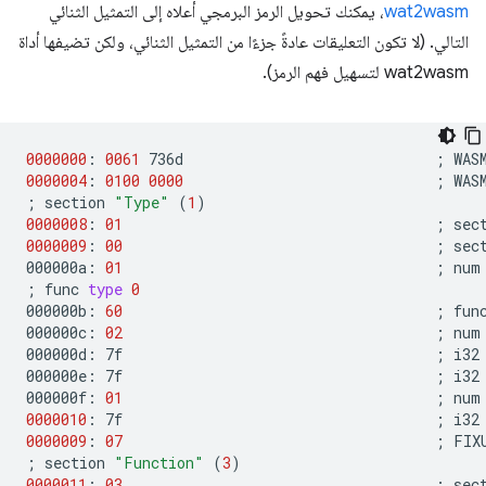
wat2wasm
، يمكنك تحويل الرمز البرمجي أعلاه إلى التمثيل الثنائي
التالي. (لا تكون التعليقات عادةً جزءًا من التمثيل الثنائي، ولكن تضيفها أداة
wat2wasm لتسهيل فهم الرمز).
0000000
:
0061
736d
;
0000004
:
0100
0000
;
;
section
"Type"
(
1
)
0000008
:
01
;
sec
0000009
:
00
;
sec
000000a:
01
;
num
;
func
type
0
000000b:
60
;
func
000000c:
02
;
num
000000d:
7f
;
i32

000000e:
7f
;
i32

000000f:
01
;
num
0000010
:
7f
;
0000009
:
07
;
FIX
;
section
"Function"
(
3
)
0000011
:
03
;
sec