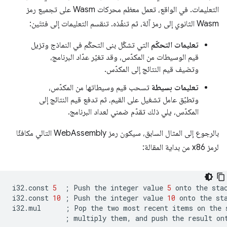
التعليمات. في الواقع، تعمل معظم محركات Wasm على تجميع رمز
Wasm الثانوي إلى رمز آلة، ثم تنفّذه. تنقسم التعليمات إلى فئتَين:
تعليمات التحكّم
التي تشكّل بنى التحكّم في النماذج وتزيل
قيم الوسيطات من المكدّس، وقد تغيّر عدّاد البرنامج،
وتضيف قيم النتائج إلى المكدّس.
تعليمات بسيطة
تسحب قيم وسيطاتها من المكدّس،
وتطبّق عامل تشغيل على القيم، ثم تدفع قيم النتائج إلى
المكدّس، يلي ذلك تقدّم ضمني لعداد البرنامج.
بالرجوع إلى المثال السابق، سيكون رمز WebAssembly التالي مكافئًا
لرمز x86 من بداية المقالة:
i32.const
5
;
Push
the
integer
value
5
onto
the
stac
i32.const
10
;
Push
the
integer
value
10
onto
the
sta
i32.mul
;
Pop
the
two
most
recent
items
on
the
;
multiply
them,
and
push
the
result
on