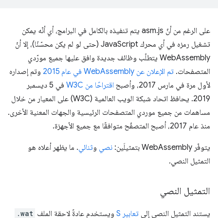
على الرغم من أنّ asm.js يتم تنفيذه بالكامل في البرامج، أي أنّه يمكن
تشغيل رمزه في أي محرك JavaScript (حتى لو لم يكن محسّنًا)، إلا أنّ
WebAssembly يتطلّب وظائف جديدة وافق عليها جميع مورّدي
المتصفحات.
تم الإعلان عن WebAssembly في عام 2015
وتم إصداره
لأول مرة في مارس 2017، وأصبح
اقتراحًا من W3C
في 5 ديسمبر
2019. يحافظ اتحاد شبكة الويب العالمية (W3C) على المعيار من خلال
مساهمات من جميع موردي المتصفحات الرئيسية والجهات المعنية الأخرى.
منذ عام 2017، أصبح المتصفّح متوافقًا مع جميع الأجهزة.
يتوفّر WebAssembly بتمثيلَين:
نصي
و
ثنائي
. ما يظهر أعلاه هو
التمثيل النصي.
التمثيل النصي
يستند التمثيل النصي إلى
تعابير S
ويستخدم عادةً لاحقة الملف
.wat