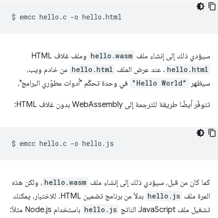
$
emcc
hello.c
-o
سيؤدي ذلك إلى إنشاء ملف
hello.wasm
وملف غلاف HTML
hello.html
. عند عرض الملف
hello.html
من خادم ويب،
سيظهر
"Hello World"
في وحدة تحكّم "أدوات مطوّري البرامج".
تتوفّر أيضًا طريقة للترجمة إلى WebAssembly بدون غلاف HTML:
$
emcc
hello.c
-o
كما كان من قبل، سيؤدي ذلك إلى إنشاء ملف
hello.wasm
، ولكن هذه
المرة ملف
hello.js
بدلاً من برنامج تضمين HTML. للاختبار، يمكنك
تشغيل ملف JavaScript الناتج
hello.js
باستخدام Node.js مثلاً: