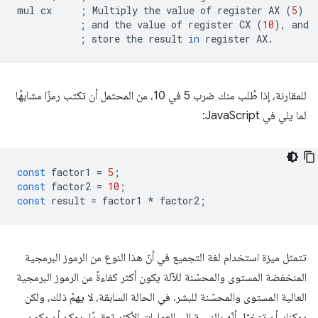
mul
cx
;
Multiply
the
value
of
register
AX
(
5
)
;
and
the
value
of
register
CX
(
10
)
,
;
store
the
result
in
register
للمقارنة، إذا طُلب منك ضرب 5 في 10، من المحتمل أن تكتب رمزًا مشابهًا
لما يلي في JavaScript:
const
factor1
=
5
;
const
factor2
=
10
;
const
result
=
factor1
*
factor2
;
تتمثل ميزة استخدام لغة التجميع في أنّ هذا النوع من الرموز البرمجية
المنخفضة المستوى والمحسّنة للآلة يكون أكثر كفاءةً من الرموز البرمجية
العالية المستوى والمحسّنة للبشر. في الحالة السابقة، لا يهمّ ذلك، ولكن
يمكنك أن تتخيّل أنّه بالنسبة إلى العمليات الأكثر تعقيدًا، يمكن أن يكون