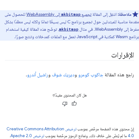
ملاحظة:
انتقِل إلى المقالة
تجميع
إلى WebAssembly
للحصول على
mkbitmap
مقدمة مناسبة للمبتدئين حول تجميع برنامج C ليس بسيطًا تمامًا ولكنّه ليس معقّدًا بشكل
مفرط إلى WebAssembly. في مثال
، توضّح هذه المقالة كيفية استخدام
mkbitmap
برنامج Wasm كمكتبة في JavaScript تعمل مع الملفات كمدخلات وتنتج صورًا.
الإقرارات
راجع هذه المقالة
جاكوب كومرو
و
ديريك شوف
و
راشيل أندرو
.
هل كان المحتوى مفيدًا؟
إنّ محتوى هذه الصفحة مرخّص بموجب
ترخيص Creative Commons Attribution
4.0‏
ما لم يُنصّ على خلاف ذلك، ونماذج الرموز مرخّصة بموجب
ترخيص Apache 2.0‏
.