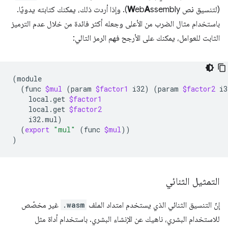
(لتنسيق
ن
ص
A
eb
W
ssembly). وإذا أردت ذلك، يمكنك كتابته يدويًا.
باستخدام مثال الضرب من الأعلى وجعله أكثر فائدة من خلال عدم الترميز
الثابت للعوامل، يمكنك على الأرجح فهم الرمز التالي:
(
(
func
$mul
(
param
$factor1
i32
)
(
param
$factor2
i3
local.get
$factor1
local.get
$factor2
i32.mul
)
(
export
"mul"
(
func
$mul
))
)
التمثيل الثنائي
إنّ التنسيق الثنائي الذي يستخدم امتداد الملف
.wasm
غير مخصّص
للاستخدام البشري، ناهيك عن الإنشاء البشري. باستخدام أداة مثل