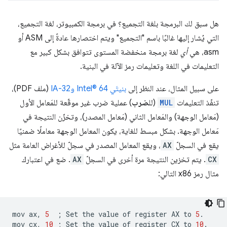
هل سبق لك البرمجة بلغة التجميع؟ في برمجة الكمبيوتر، لغة التجميع،
التي يُشار إليها غالبًا باسم "التجميع" ويتم اختصارها عادةً إلى ASM أو
asm، هي
أي
لغة برمجة منخفضة المستوى تتوافق بشكل كبير مع
التعليمات في اللغة وتعليمات رمز الآلة في البنية.
على سبيل المثال، عند النظر إلى
بنيتَي Intel® 64 وIA-32
(ملف PDF)،
تنفّذ التعليمات
MUL
(لل
ضرب
) عملية ضرب غير موقّعة للمَعامل الأول
(مَعامل الوجهة) والمَعامل الثاني (مَعامل المصدر)، وتخزّن النتيجة في
مَعامل الوجهة. بشكل مبسط للغاية، يكون المعامل الوجهة معاملًا ضمنيًا
يقع في السجلّ
AX
، ويقع المعامل المصدر في سجلّ للأغراض العامة مثل
CX
. يتم تخزين النتيجة مرة أخرى في السجلّ
AX
. ضع في اعتبارك
مثال رمز x86 التالي:
mov
ax,
5
;
Set
the
value
of
register
AX
to
5
.

mov
cx,
10
;
Set
the
value
of
register
CX
to
10
.
