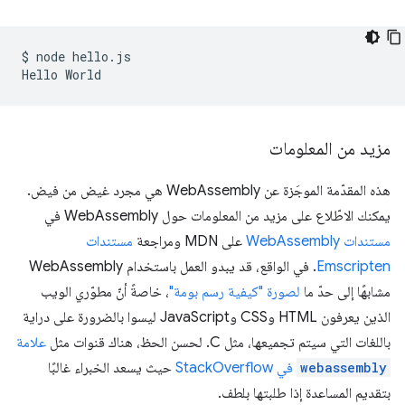
$
node
hello.js

Hello
مزيد من المعلومات
هذه المقدّمة الموجَزة عن WebAssembly هي مجرد غيض من فيض.
يمكنك الاطّلاع على مزيد من المعلومات حول WebAssembly في
مستندات WebAssembly
على MDN ومراجعة
مستندات
Emscripten
. في الواقع، قد يبدو العمل باستخدام WebAssembly
مشابهًا إلى حدّ ما
لصورة "كيفية رسم بومة"
، خاصةً أنّ مطوّري الويب
الذين يعرفون HTML وCSS وJavaScript ليسوا بالضرورة على دراية
باللغات التي سيتم تجميعها، مثل C. لحسن الحظ، هناك قنوات مثل
علامة
webassembly
في StackOverflow
حيث يسعد الخبراء غالبًا
بتقديم المساعدة إذا طلبتها بلطف.