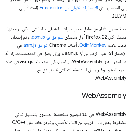
إلى المصدر، مثل
الإصدارات الأولى من Emscripten
(استنادًا إلى
LLVM).
تم تحسين الأداء من خلال حصر ميزات اللغة في تلك التي يمكن ترجمتها
مسبقًا. كان Firefox 22 أول متصفّح
يتوافق مع asm.js
، وتم إصداره
تحت الاسم
OdinMonkey
. أضاف Chrome
توافق asm.js
في
الإصدار 61. على الرغم من أنّ asm.js لا يزال يعمل في المتصفّحات، إلا أنّه
تم استبداله بـ WebAssembly. والسبب في استخدام asm.js في هذه
المرحلة هو توفير بديل للمتصفّحات التي لا تتوافق مع
WebAssembly.
Web
Assembly
‫WebAssembly هي لغة تجميع منخفضة المستوى بتنسيق ثنائي
مضغوط يعمل بأداء قريب من الأداء الأصلي، وتوفّر لغات مثل C/C++‎
وRust وغيرها الكثير مع هدف تجميعي لكي تعمل على الويب. نعمل