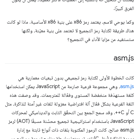
الفرق كبيرًا.
وكما يوحي الاسم، يعتمد رمز x86 على بنية x86 الأساسية. ماذا لو كانت
هناك طريقة لكتابة رمز التجميع لا تعتمد على بنية معيّنة، ولكنها
ستستفيد من مزايا الأداء في التجميع؟
asm
.
js
كانت الخطوة الأولى لكتابة رمز تجميعي بدون تبعيات معمارية هي
asm.js
، وهي مجموعة فرعية صارمة من JavaScript يمكن استخدامها
كلغة مستهدَفة منخفضة المستوى وفعّالة للمترجمات. وقد وصفت هذه
اللغة الفرعية بشكل فعّال آلة افتراضية معزولة للغات غير آمنة للذاكرة، مثل
C أو C++. وقد سمح الجمع بين التحقّق الثابت والديناميكي لمحركات
JavaScript باستخدام استراتيجية تجميع محسّنة مسبقًا (AOT) لرمز
asm.js صالح. كانت الرموز المكتوبة بلغات ذات أنواع ثابتة مع إدارة
يدوية للذاكرة (مثل C) تتم ترجمتها بواسطة برنامج ترجمة من المصدر