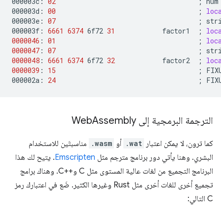
000003c:
02
;
num
000003d:
00
;
loc
000003e:
07
;
str
000003f:
6661
6374
6f72
31
factor1
;
loc
0000046
:
01
;
loc
0000047
:
07
;
str
0000048
:
6661
6374
6f72
32
factor2
;
loc
0000039
:
15
;
FIX
000002a:
24
;
FIX
الترجمة البرمجية إلى Web
Assembly
كما ترون، لا يمكن اعتبار
.wat
أو
.wasm
مناسبتَين للاستخدام
البشري. وهنا يأتي دور برنامج مترجم مثل
Emscripten
. يتيح لك هذا
البرنامج التجميع من لغات عالية المستوى مثل C وC++‎. وهناك برامج
تجميع أخرى للغات أخرى مثل Rust وغيرها الكثير. ضَع في اعتبارك رمز
C التالي: