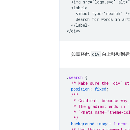
  <img src="logo.svg" alt="
  <label>

    <input type="search" />

    Search for words in arti
  </label>

如需将此
div
向上移动到标
.
search
{
/* Make sure the `div` st
position
:
fixed
;
/**
   * Gradient, because why 
   * The gradient ends in `
   * `<meta name="theme-co
   */
background-image
:
linear-
/* Use the environment va