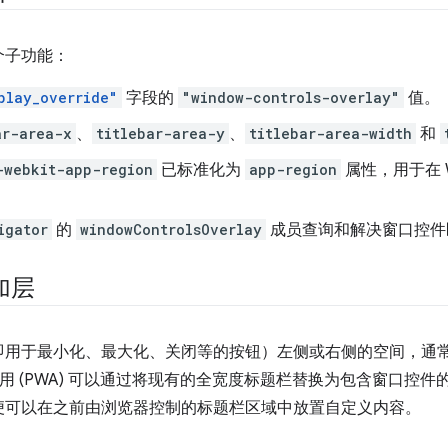
个子功能：
play_override"
字段的
"window-controls-overlay"
值。
ar-area-x
、
titlebar-area-y
、
titlebar-area-width
和
-webkit-app-region
已标准化为
app-region
属性，用于在 
igator
的
windowControlsOverlay
成员查询和解决窗口控件
加层
即用于最小化、最大化、关闭等的按钮）左侧或右侧的空间，通
应用 (PWA) 可以通过将现有的全宽度标题栏替换为包含窗口控
便可以在之前由浏览器控制的标题栏区域中放置自定义内容。