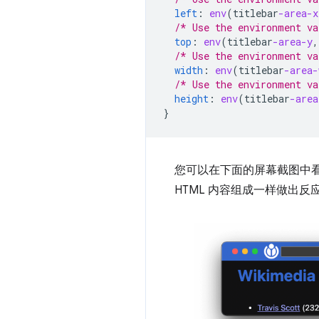
left
:
env
(
titlebar
-area-x
/* Use the environment va
top
:
env
(
titlebar
-area-y
,
/* Use the environment va
width
:
env
(
titlebar
-area-
/* Use the environment va
height
:
env
(
titlebar
-area
}
您可以在下面的屏幕截图中看
HTML 内容组成一样做出反