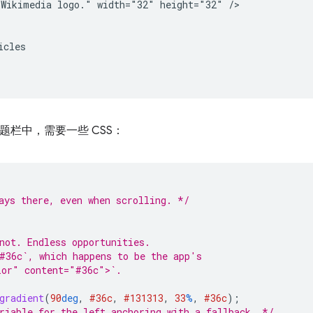
Wikimedia logo." width="32" height="32" />

cles

题栏中，需要一些 CSS：
ays there, even when scrolling. */
not. Endless opportunities.
#36c`, which happens to be the app's
lor" content="#36c">`.
gradient
(
90
deg
,
#36c
,
#131313
,
33
%
,
#36c
);
riable for the left anchoring with a fallback. */