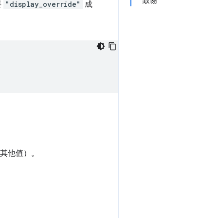
致谢
要
"display_override"
成
其他值）。
。