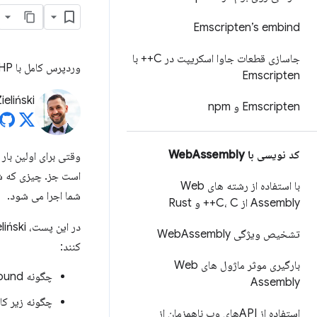
Emscripten’s embind
جاسازی قطعات جاوا اسکریپت در C++ با
وردپرس کامل با PHP که فقط در مرورگر با WebAssembly اجرا می شود
Emscripten
eliński
Emscripten و npm
کد نویسی با Web
Assembly
وقتی برای اولین بار
با استفاده از رشته های Web
شما اجرا می شود.
Assembly از C، C++ و Rust
تشخیص ویژگی Web
Assembly
کنند:
بارگیری موثر ماژول های Web
چگونه WordPress Playground می تواند به شما به عنوان یک توسعه دهنده وردپرس کمک کند.
Assembly
چگونه زیر کا
استفاده از APIهای وب ناهمزمان از