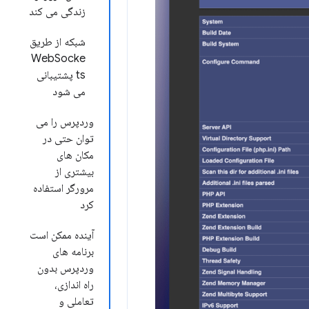
زندگی می کند
شبکه از طریق
WebSocke
ts پشتیبانی
می شود
وردپرس را می
توان حتی در
مکان های
بیشتری از
مرورگر استفاده
کرد
آینده ممکن است
برنامه های
وردپرس بدون
راه اندازی،
تعاملی و