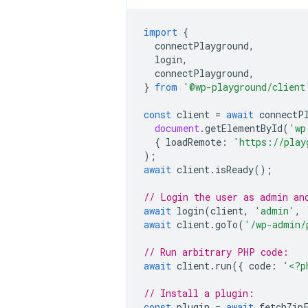
import
{
connectPlayground
,
login
,
connectPlayground
,
}
from
'@wp-playground/client
const
client
=
await
connectP
document
.
getElementById
(
'wp
{
loadRemote
:
'https://play
);
await
client
.
isReady
();
// Login the user as admin an
await
login
(
client
,
'admin'
,
await
client
.
goTo
(
'/wp-admin/
// Run arbitrary PHP code:
await
client
.
run
({
code
:
'<?p
// Install a plugin:
const
plugin
=
await
fetchZip