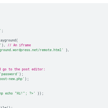
'
;
layground
(
'
),
// An iframe
ground.wordpress.net/remote.html'
},
d go to the post editor:
'password'
);
post-new.php'
);
hp echo "Hi!"; ?>'
});
File
();