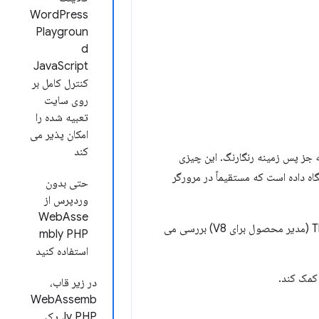
WordPress
Playgroun
d
JavaScript
کنترل کامل بر
روی سایت
تعبیه شده را
امکان پذیر می
کند
جز پس زمینه رنگارنگ. این چیزی
ما در واقع به آن نگاه می کنید، کل پشته فناوری وردپرس، از جمله PHP و پایگاه داده است که مستقیماً در مرورگر
حتی بدون
وردپرس از
WebAsse
در این پست، Adam Zieliński (سرپرست WordPress Playground) و Thomas Nattestad (مدیر محصول برای V8) بررسی می
mbly PHP
استفاده کنید
در زیر قاب،
WebAssemb
ly PHP، یک