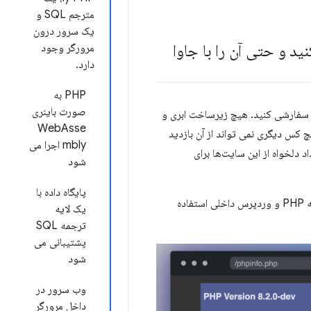
مترجم SQL و
یک سرور درون
د و حتی آن را با جاوا
مرورگر وجود
دارد.
PHP به
صورت باینری
 سفارشی کنید. هیچ زیرساخت ابری و
WebAsse
 کس دیگری نمی تواند از آن بازدید
mbly اجرا می
 دلخواه از این سایت‌ها برای
شود
پایگاه داده با
حتی می توانید از آنها برای آزمایش کد خود در محیط های مختلف با استفاده از تعویض کننده نسخه PHP و وردپرس داخلی استفاده
یک لایه
ترجمه SQL
پشتیبانی می
شود
وب سرور در
داخل مرورگر