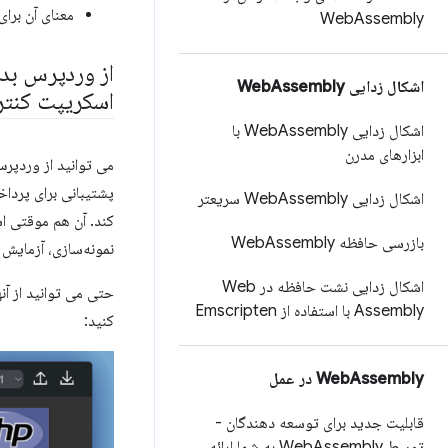
معنای آن برا
Web
Assembly
از وردپرس بدو
اشکال زدایی Web
Assembly
اسکریپت کنتر
اشکال زدایی Web
Assembly با
ابزارهای مدرن
می توانید از وردپر
پشتیبانی برای پرداخ
اشکال زدایی Web
Assembly سریعتر
کند. آن هم موقتی اس
بازرسی حافظه Web
Assembly
نمونه‌سازی، آزمایش 
اشکال زدایی نشت حافظه در Web
Assembly با استفاده از Emscripten
کنید:
Assembly در عمل
Web
قابلیت جدید برای توسعه دهندگان -
توسط Web
Assembly به شما ارائه