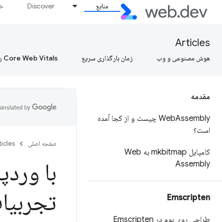
منابع
Discover
خط
Articles
هوش مصنوعی و وب
زمان بارگذاری سریع
Core Web Vitals را بیاموزید، Core Web Vitals را بیاموزید، Core Web Vitals را بیاموزید
مقدمه
Web
Assembly چیست و از کجا آمده
است؟
صفحه اصلی
ticles
کامپایل mkbitmap به Web
با وردپرس ground
Assembly
تجربیا
Emscripten
طراحی روی بوم در Emscripten