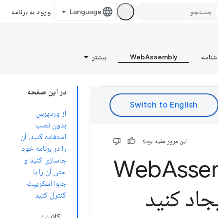
ورود به برنامه
شناسه
WebAssembly
بیشتر
در این صفحه
از وردپرس
بدون نصب
استفاده کنید، آن
این مرور مفید بود؟
را در برنامه خود
Asse
جاسازی کنید و
حتی آن را با
جاوا اسکریپت
اد کنید
کنترل کنید
کلاینت