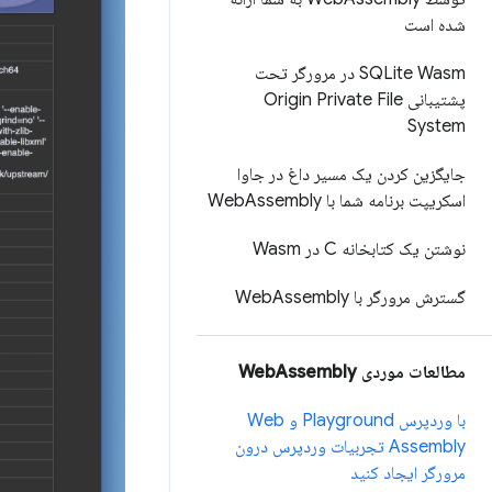
شده است
SQLite Wasm در مرورگر تحت
پشتیبانی Origin Private File
System
جایگزین کردن یک مسیر داغ در جاوا
اسکریپت برنامه شما با Web
Assembly
نوشتن یک کتابخانه C در Wasm
گسترش مرورگر با Web
Assembly
مطالعات موردی Web
Assembly
با وردپرس Playground و Web
Assembly تجربیات وردپرس درون
مرورگر ایجاد کنید