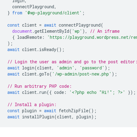
login
,
connectPlayground
,
}
from
'@wp-playground/client'
;
const
client
=
await
connectPlayground
(
document
.
getElementById
(
'wp'
),
// An iframe
{
loadRemote
:
'https://playground.wordpress.net/re
);
await
client
.
isReady
();
// Login the user as admin and go to the post editor
await
login
(
client
,
'admin'
,
'password'
);
await
client
.
goTo
(
'/wp-admin/post-new.php'
);
// Run arbitrary PHP code:
await
client
.
run
({
code
:
'<?php echo "Hi!"; ?>'
});
// Install a plugin:
const
plugin
=
await
fetchZipFile
();
await
installPlugin
(
client
,
plugin
);