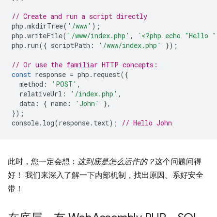
// Create and run a script directly
php
.
mkdirTree
(
'/www'
);
php
.
writeFile
(
'/www/index.php'
,
`<?php echo "Hello 
php
.
run
({
scriptPath
:
'/www/index.php'
});
// Or use the familiar HTTP concepts:
const
response
=
php
.
request
({
method
:
'POST'
,
relativeUrl
:
'/index.php'
,
data
:
{
name
:
'John'
},
});
console
.
log
(
response
.
text
);
// Hello John
此时，您一定会想：
这到底是怎么运作的？
这个问题问得
好！ 我们来深入了解一下内部机制，找出原因。系好安全
带！