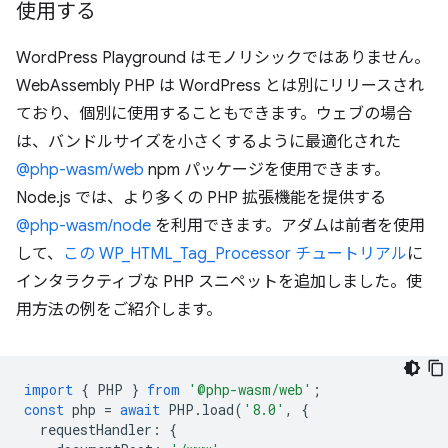
使用する
WordPress Playground はモノリシックではありません。
WebAssembly PHP は WordPress とは別にリリースされ
ており、個別に使用することもできます。ウェブの場合
は、バンドルサイズを小さくするように最適化された
@php-wasm/web
npm パッケージを使用できます。
Node.js では、より多くの PHP 拡張機能を提供する
@php-wasm/node
を利用できます。アダムは前者を使用
して、
この WP_HTML_Tag_Processor チュートリアル
に
インタラクティブな PHP スニペットを追加しました。使
用方法の例をご紹介します。
import
{
PHP
}
from
'@php-wasm/web'
;
const
php
=
await
PHP
.
load
(
'8.0'
,
{
requestHandler
:
{