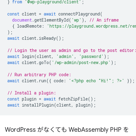
}
from
'@wp-playground/client'
;
const
client
=
await
connectPlayground
(
document
.
getElementById
(
'wp'
),
// An iframe
{
loadRemote
:
'https://playground.wordpress.net/re
);
await
client
.
isReady
();
// Login the user as admin and go to the post editor
await
login
(
client
,
'admin'
,
'password'
);
await
client
.
goTo
(
'/wp-admin/post-new.php'
);
// Run arbitrary PHP code:
await
client
.
run
({
code
:
'<?php echo "Hi!"; ?>'
});
// Install a plugin:
const
plugin
=
await
fetchZipFile
();
await
installPlugin
(
client
,
plugin
);
Word
Press がなくても Web
Assembly PHP を