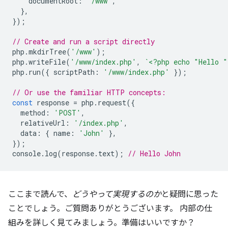
documentRoot
:
'/www'
,
},
});
// Create and run a script directly
php
.
mkdirTree
(
'/www'
);
php
.
writeFile
(
'/www/index.php'
,
`<?php echo "Hello 
php
.
run
({
scriptPath
:
'/www/index.php'
});
// Or use the familiar HTTP concepts:
const
response
=
php
.
request
({
method
:
'POST'
,
relativeUrl
:
'/index.php'
,
data
:
{
name
:
'John'
},
});
console
.
log
(
response
.
text
);
// Hello John
ここまで読んで、
どうやって実現するのか
と疑問に思った
ことでしょう。ご質問ありがとうございます。 内部の仕
組みを詳しく見てみましょう。準備はいいですか？