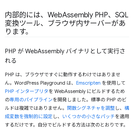
内部的には、Web
Assembly PHP、SQL
変換ツール、ブラウザ内サーバーがあ
ります。
PHP が Web
Assembly バイナリとして実行さ
れる
PHP は、ブラウザですぐに動作するわけではありませ
ん。WordPress Playground は、
Emscripten
を使用して
PHP インタープリタ
を WebAssembly にビルドするため
の
専用のパイプライン
を開発しました。標準の PHP のビ
ルドは複雑ではありません。
関数シグネチャを調整
し、
構
成変数を強制的に設定
し、
いくつかの小さなパッチ
を適用
するだけです。自分でビルドする方法は次のとおりです。