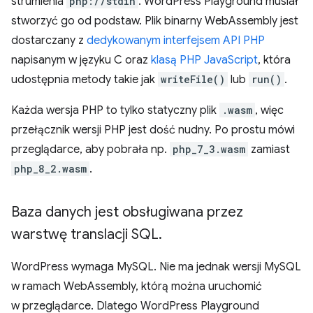
strumienia
php://stdin
. WordPress Playground musiał
stworzyć go od podstaw. Plik binarny WebAssembly jest
dostarczany z
dedykowanym interfejsem API PHP
napisanym w języku C oraz
klasą PHP JavaScript
, która
udostępnia metody takie jak
writeFile()
lub
run()
.
Każda wersja PHP to tylko statyczny plik
.wasm
, więc
przełącznik wersji PHP jest dość nudny. Po prostu mówi
przeglądarce, aby pobrała np.
php_7_3.wasm
zamiast
php_8_2.wasm
.
Baza danych jest obsługiwana przez
warstwę translacji SQL
.
WordPress wymaga MySQL. Nie ma jednak wersji MySQL
w ramach WebAssembly, którą można uruchomić
w przeglądarce. Dlatego WordPress Playground