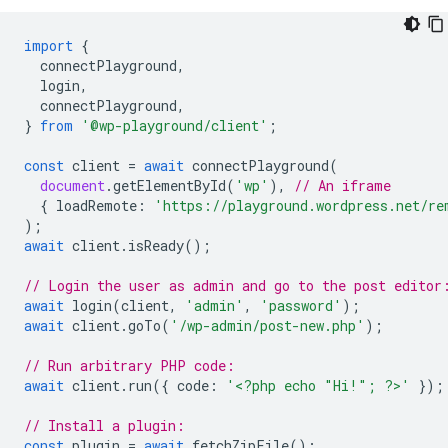
import
{
connectPlayground
,
login
,
connectPlayground
,
}
from
'@wp-playground/client'
;
const
client
=
await
connectPlayground
(
document
.
getElementById
(
'wp'
),
// An iframe
{
loadRemote
:
'https://playground.wordpress.net/re
);
await
client
.
isReady
();
// Login the user as admin and go to the post editor
await
login
(
client
,
'admin'
,
'password'
);
await
client
.
goTo
(
'/wp-admin/post-new.php'
);
// Run arbitrary PHP code:
await
client
.
run
({
code
:
'<?php echo "Hi!"; ?>'
});
// Install a plugin:
const
plugin
=
await
fetchZipFile
();