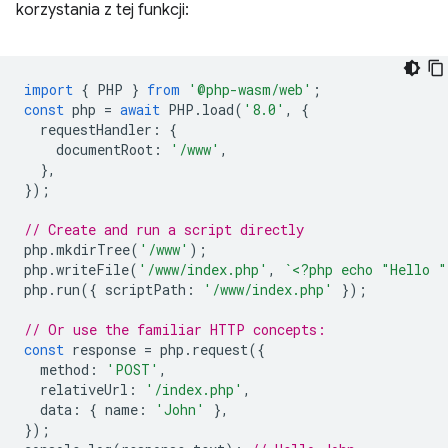
korzystania z tej funkcji:
import
{
PHP
}
from
'@php-wasm/web'
;
const
php
=
await
PHP
.
load
(
'8.0'
,
{
requestHandler
:
{
documentRoot
:
'/www'
,
},
});
// Create and run a script directly
php
.
mkdirTree
(
'/www'
);
php
.
writeFile
(
'/www/index.php'
,
`<?php echo "Hello 
php
.
run
({
scriptPath
:
'/www/index.php'
});
// Or use the familiar HTTP concepts:
const
response
=
php
.
request
({
method
:
'POST'
,
relativeUrl
:
'/index.php'
,
data
:
{
name
:
'John'
},
});