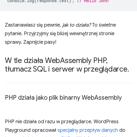
console
.
log
(
response
.
text
);
// Hello John
Zastanawiasz się pewnie,
jak to działa?
To świetne
pytanie. Przyjrzyjmy się bliżej wewnętrznej stronie
sprawy. Zapnijcie pasy!
W tle działa Web
Assembly PHP
,
tłumacz SQL i serwer w przeglądarce
.
PHP działa jako plik binarny Web
Assembly
PHP nie działa od razu w przeglądarce. WordPress
Playground opracował
specjalny przepływ danych
do