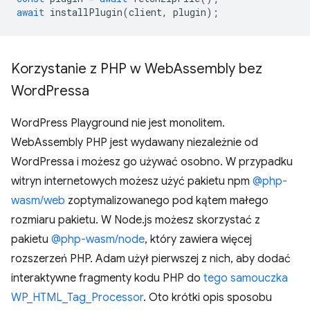
await
installPlugin
(
client
,
plugin
);
Korzystanie z PHP w Web
Assembly bez
Word
Pressa
WordPress Playground nie jest monolitem.
WebAssembly PHP jest wydawany niezależnie od
WordPressa i możesz go używać osobno. W przypadku
witryn internetowych możesz użyć pakietu npm
@php-
wasm/web
zoptymalizowanego pod kątem małego
rozmiaru pakietu. W Node.js możesz skorzystać z
pakietu
@php-wasm/node
, który zawiera więcej
rozszerzeń PHP. Adam użył pierwszej z nich, aby dodać
interaktywne fragmenty kodu PHP do
tego samouczka
WP_HTML_Tag_Processor
. Oto krótki opis sposobu