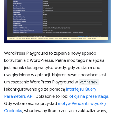
WordPress Playground to zupełnie nowy sposób
korzystania z WordPressa. Pełna moc tego narzędzia
jest jednak dostępna tylko wtedy, gdy zostanie ono
uwzględnione w aplikacji. Najprostszym sposobem jest
umieszczenie WordPress Playground w
<iframe>
i skonfigurowanie go za pomocą
interfejsu Query
Parameters API
. Dokładnie to robi
oficjalna prezentacja
.
Gdy wybierzesz na przykład
motyw Pendant
i
wtyczkę
Coblocks
, wbudowany iframe zostanie zaktualizowany,