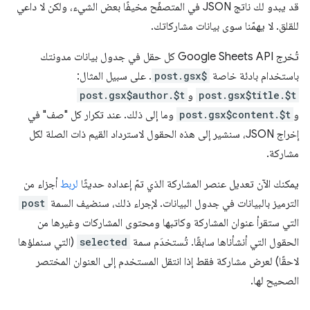
قد يبدو لك ناتج JSON في المتصفّح مخيفًا بعض الشيء، ولكن لا داعي
للقلق. لا يهمّنا سوى بيانات مشاركاتك.
تُخرج Google Sheets API كل حقل في جدول بيانات مدونتك
باستخدام بادئة خاصة
post.gsx$
. على سبيل المثال:
post.gsx$title.$t
و
post.gsx$author.$t
و
post.gsx$content.$t
وما إلى ذلك. عند تكرار كل "صف" في
إخراج JSON، سنشير إلى هذه الحقول لاسترداد القيم ذات الصلة لكل
مشاركة.
يمكنك الآن تعديل عنصر المشاركة الذي تمّ إعداده حديثًا
لربط
أجزاء من
الترميز بالبيانات في جدول البيانات. لإجراء ذلك، سنضيف السمة
post
التي ستقرأ عنوان المشاركة وكاتبها ومحتوى المشاركات وغيرها من
الحقول التي أنشأناها سابقًا. تُستخدَم سمة
selected
(التي سنملؤها
لاحقًا) لعرض مشاركة فقط إذا انتقل المستخدم إلى العنوان المختصر
الصحيح لها.