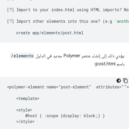
[
?
]
Import
to
your
index.html
using
HTML
imports?
No

[
?
]
Import
other
elements
into
this
one?
(
e.g
'anoth
create
يؤدي ذلك إلى إنشاء عنصر Polymer جديد في الدليل
/elements
باسم post.html:
<polymer-element name="post-element"  attributes="">

    <template>

    <style>

        @host { :scope {display: block;} }

    </style>
