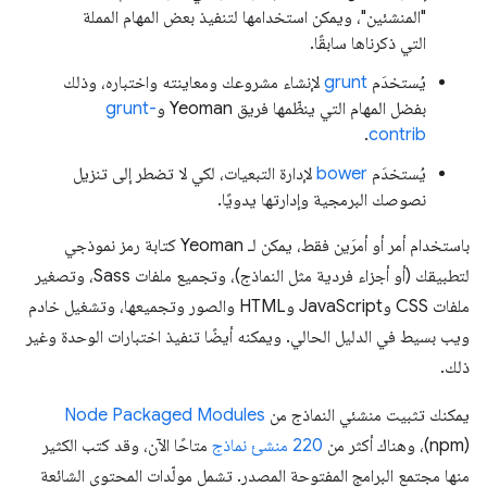
"المنشئين"، ويمكن استخدامها لتنفيذ بعض المهام المملة
التي ذكرناها سابقًا.
يُستخدَم
grunt
لإنشاء مشروعك ومعاينته واختباره، وذلك
بفضل المهام التي ينظّمها فريق Yeoman و
grunt-
.
contrib
يُستخدَم
bower
لإدارة التبعيات، لكي لا تضطر إلى تنزيل
نصوصك البرمجية وإدارتها يدويًا.
باستخدام أمر أو أمرَين فقط، يمكن لـ Yeoman كتابة رمز نموذجي
لتطبيقك (أو أجزاء فردية مثل النماذج)، وتجميع ملفات Sass، وتصغير
ملفات CSS وJavaScript وHTML والصور وتجميعها، وتشغيل خادم
ويب بسيط في الدليل الحالي. ويمكنه أيضًا تنفيذ اختبارات الوحدة وغير
ذلك.
يمكنك تثبيت منشئي النماذج من
Node Packaged Modules
(npm)، وهناك أكثر من
220 منشئ نماذج
متاحًا الآن، وقد كتب الكثير
منها مجتمع البرامج المفتوحة المصدر. تشمل مولّدات المحتوى الشائعة