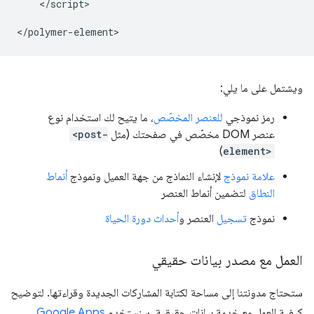
    </script>

ويشتمل على ما يلي:
رمز نموذجي
للعنصر المخصّص
، ما يتيح لك استخدام نوع
عنصر DOM مخصّص في صفحتك (مثل
<post-
)
element>
علامة نموذج
لإنشاء النماذج من جهة العميل ونموذج
أنماط
النطاق
لتضمين أنماط العنصر
نموذج
تسجيل
العنصر و
أحداث دورة الحياة
العمل مع مصدر بيانات حقيقي
ستحتاج مدونتنا إلى مساحة لكتابة المشاركات الجديدة وقراءتها. لتوضيح
كيفية العمل مع خدمة بيانات حقيقية، سنستخدم
Google Apps