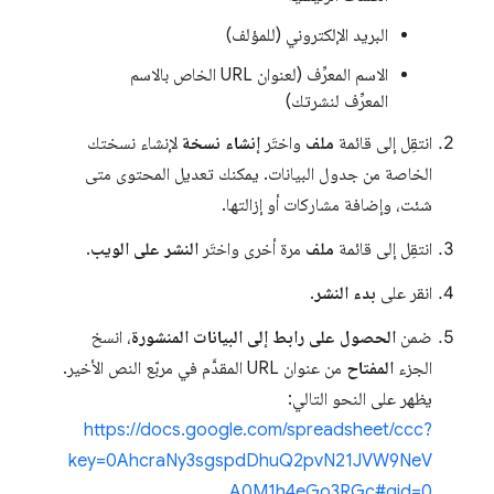
البريد الإلكتروني (للمؤلف)
الاسم المعرِّف (لعنوان URL الخاص بالاسم
المعرِّف لنشرتك)
انتقِل إلى قائمة
ملف
واختَر
إنشاء نسخة
لإنشاء نسختك
الخاصة من جدول البيانات. يمكنك تعديل المحتوى متى
شئت، وإضافة مشاركات أو إزالتها.
انتقِل إلى قائمة
ملف
مرة أخرى واختَر
النشر على الويب
.
انقر على
بدء النشر
.
ضمن
الحصول على رابط إلى البيانات المنشورة
، انسخ
الجزء
المفتاح
من عنوان URL المقدَّم في مربّع النص الأخير.
يظهر على النحو التالي:
https://docs.google.com/spreadsheet/ccc?
key=0AhcraNy3sgspdDhuQ2pvN21JVW9NeV
A0M1h4eGo3RGc#gid=0