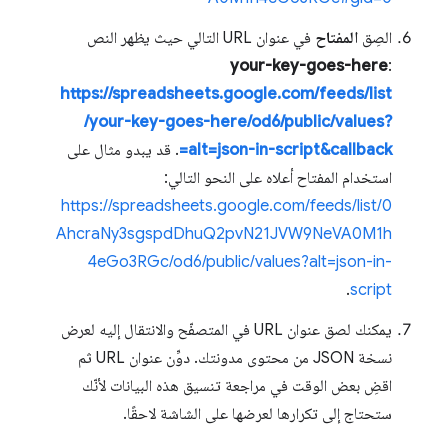
الصِق
المفتاح
في عنوان URL التالي حيث يظهر النص
your-key-goes-here
:
https://spreadsheets.google.com/feeds/list
/your-key-goes-here/od6/public/values?
alt=json-in-script&callback=
. قد يبدو مثال على
استخدام المفتاح أعلاه على النحو التالي:
https://spreadsheets.google.com/feeds/list/0
AhcraNy3sgspdDhuQ2pvN21JVW9NeVA0M1h
4eGo3RGc/od6/public/values?alt=json-in-
.
script
يمكنك لصق عنوان URL في المتصفّح والانتقال إليه لعرض
نسخة JSON من محتوى مدونتك. دوِّن عنوان URL ثم
اقضِ بعض الوقت في مراجعة تنسيق هذه البيانات لأنّك
ستحتاج إلى تكرارها لعرضها على الشاشة لاحقًا.