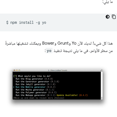
ما يلي:
$
npm
install
-g
هذا كل شيء! لديك الآن Yo وGrunt وBower ويمكنك تشغيلها مباشرةً
من سطر الأوامر. في ما يلي نتيجة تنفيذ
yo
: