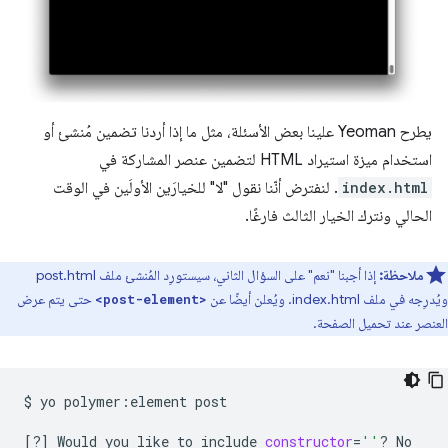
يطرح Yeoman علينا بعض الأسئلة، مثل ما إذا أردنا تضمين مُنشئ أو
استخدام ميزة استيراد HTML لتضمين عنصر المشاركة في
index.html
. لنفترض أنّنا نقول "لا" للخيارَين الأولَين في الوقت
الحالي ونترك الخيار الثالث فارغًا.
ملاحظة:
إذا أجبنا "نعم" على السؤال الثاني، سيستورِد المُنشئ ملف post.html
ويُدرِجه في ملف index.html. ويُعلن أيضًا عن
حتى يتم عرض
<post-element>
العنصر عند تحميل الصفحة.
$
yo
polymer:element
post

[
?
]
Would
you
like
to
include
constructor
=
''
?
No
