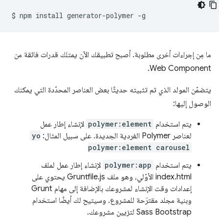
$
npm
install
generator-polymer
ما مِن إجراءات أخرى مطلوبة. أصبح تطبيقك الآن يمتلك قدرات فائقة من
Web Component.
يتضمّن المولد الذي تم تثبيته حديثًا بعض العناصر المحدّدة التي يمكنك
الوصول إليها:
يتم استخدام
polymer:element
لإنشاء إطار عمل
لعناصر Polymer الفردية الجديدة. على سبيل المثال:
yo
polymer:element carousel
يتم استخدام
polymer:app
لإنشاء إطار عمل لملف
index.html الأوّلي، وهو ملف Gruntfile.js يحتوي على
إعدادات وقت الإنشاء لمشروعك بالإضافة إلى مهام Grunt
وبنية مجلد مقترَحة للمشروع. وسيتيح لك أيضًا استخدام
Sass Bootstrap لتزيين مشروعك.