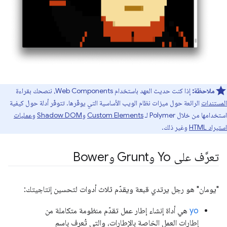
ملاحظة:
إذا كنت حديث العهد باستخدام Web Components، ننصحك بقراءة
المستندات
الرائعة حول ميزات نظام الويب الأساسية التي يوفّرها. تتوفّر أدلة حول كيفية
استخدامها من خلال Polymer لـ
Custom Elements
و
Shadow DOM
و
عمليات
استيراد HTML
وغير ذلك.
تعرَّف على Yo وGrunt وBower
"يومان" هو رجل يرتدي قبعة ويقدّم ثلاث أدوات لتحسين إنتاجيتك:
yo
هي أداة إنشاء إطار عمل تقدّم منظومة متكاملة من
إطارات العمل الخاصة بالإطارات، والتي تُعرف باسم