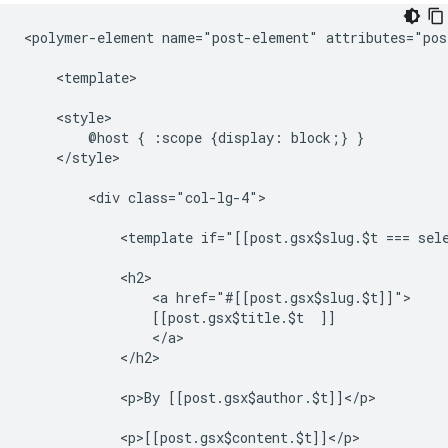
<polymer-element name="post-element" attributes="post
    <template>

    <style>

        @host { :scope {display: block;} }

    </style>

        <div class="col-lg-4">

            <template if="[[post.gsx$slug.$t === sele
            <h2>

                <a href="#[[post.gsx$slug.$t]]">

                [[post.gsx$title.$t  ]]

                </a>

            </h2>

            <p>By [[post.gsx$author.$t]]</p>

            <p>[[post.gsx$content.$t]]</p>
