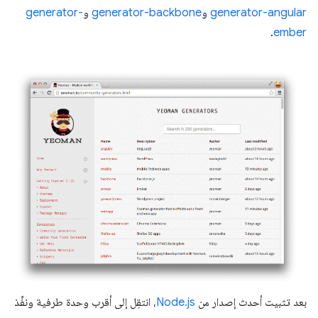
generator-angular
و
generator-backbone
و
generator-
.
ember
بعد تثبيت أحدث إصدار من
Node.js
، انتقِل إلى أقرب وحدة طرفية ونفِّذ