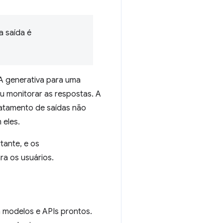
a saída é
IA generativa para uma
u monitorar as respostas. A
ratamento de saídas não
 eles.
ante, e os
a os usuários.
 modelos e APIs prontos.