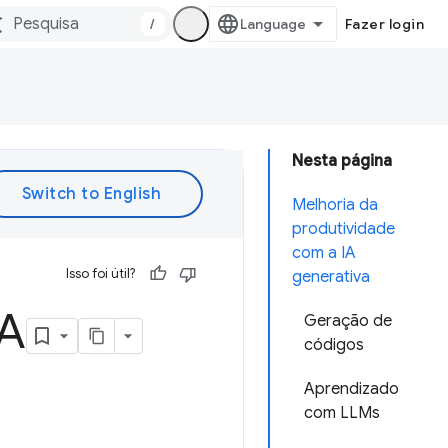
/
Fazer login
Nesta página
Melhoria da
produtividade
com a IA
Isso foi útil?
generativa
IA
Geração de
códigos
Aprendizado
com LLMs