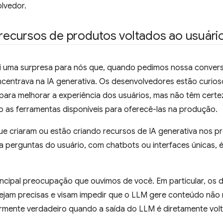
olvedor.
 recursos de produtos voltados ao usuári
i uma surpresa para nós que, quando pedimos nossa conversa
centrava na IA generativa. Os desenvolvedores estão curio
para melhorar a experiência dos usuários, mas não têm cert
ão as ferramentas disponíveis para oferecê-las na produção.
e criaram ou estão criando recursos de IA generativa nos pr
a perguntas do usuário, com chatbots ou interfaces únicas, 
rincipal preocupação que ouvimos de você. Em particular, o
sejam precisas e visam impedir que o LLM gere conteúdo não 
larmente verdadeiro quando a saída do LLM é diretamente vo