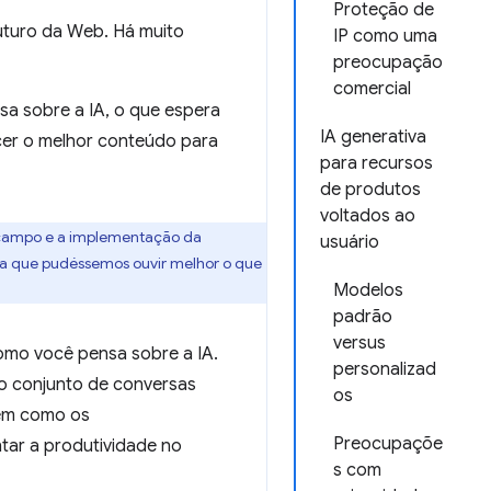
Proteção de
futuro da Web. Há muito
IP como uma
preocupação
comercial
a sobre a IA, o que espera
IA generativa
cer o melhor conteúdo para
para recursos
de produtos
voltados ao
 o campo e a implementação da
usuário
ara que pudéssemos ouvir melhor o que
Modelos
padrão
versus
omo você pensa sobre a IA.
personalizad
o conjunto de conversas
os
em como os
Preocupaçõe
tar a produtividade no
s com