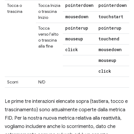
pointerdown
pointerdown
Tocca o
Tocca Inizia
trascina
o trascina
mousedown
touchstart
Inizio
pointerup
pointerup
Tocca
verso l'alto
mouseup
touchend
o trascina
alla fine
click
mousedown
mouseup
click
Scorri
N/D
Le prime tre interazioni elencate sopra (tastiera, tocco e
trascinamento) sono attualmente coperte dalla metrica
FID. Per la nostra nuova metrica relativa alla reattività,
vogliamo includere anche lo scorrimento, dato che