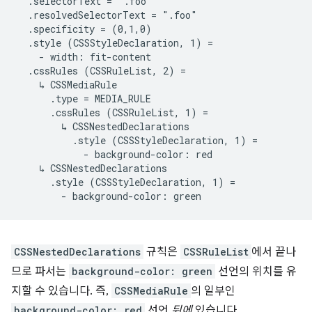
  .selectorText = ".foo"

  .resolvedSelectorText = ".foo"

  .specificity = (0,1,0)

  .style (CSSStyleDeclaration, 1) =

    - width: fit-content

  .cssRules (CSSRuleList, 2) =

    ↳ CSSMediaRule

      .type = MEDIA_RULE

      .cssRules (CSSRuleList, 1) =

        ↳ CSSNestedDeclarations

          .style (CSSStyleDeclaration, 1) =

            - background-color: red

    ↳ CSSNestedDeclarations

      .style (CSSStyleDeclaration, 1) =

CSSNestedDeclarations
규칙은
CSSRuleList
에서 끝나
므로 파서는
background-color: green
선언의 위치를 유
지할 수 있습니다. 즉,
CSSMediaRule
의 일부인
background-color: red
선언
뒤에
있습니다.