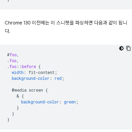
Chrome 130 이전에는 이 스니펫을 파싱하면 다음과 같이 됩니
다.
#
foo
,
.
foo
,
.
foo
::
before
{
width
:
fit-content
;
background-color
:
red
;
@media
screen
{
    & 
{
background-color
:
green
;
}
}
}