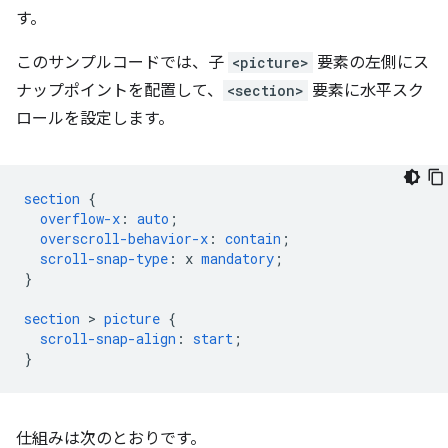
す。
このサンプルコードでは、子
<picture>
要素の左側にス
ナップポイントを配置して、
<section>
要素に水平スク
ロールを設定します。
section
{
overflow-x
:
auto
;
overscroll-behavior-x
:
contain
;
scroll-snap-type
:
x
mandatory
;
}
section
 > 
picture
{
scroll-snap-align
:
start
;
}
仕組みは次のとおりです。