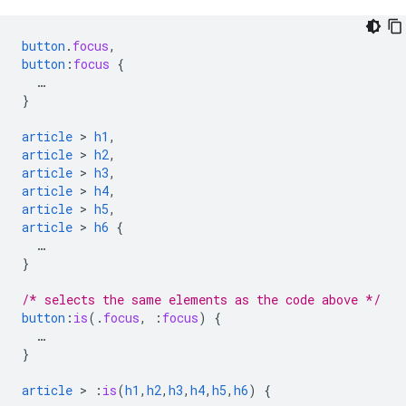
button
.
focus
,
button
:
focus
{
…
}
article
 > 
h1
,
article
 > 
h2
,
article
 > 
h3
,
article
 > 
h4
,
article
 > 
h5
,
article
 > 
h6
{
…
}
/* selects the same elements as the code above */
button
:
is
(
.
focus
,
:
focus
)
{
…
}
article
 > 
:
is
(
h1
,
h2
,
h3
,
h4
,
h5
,
h6
)
{