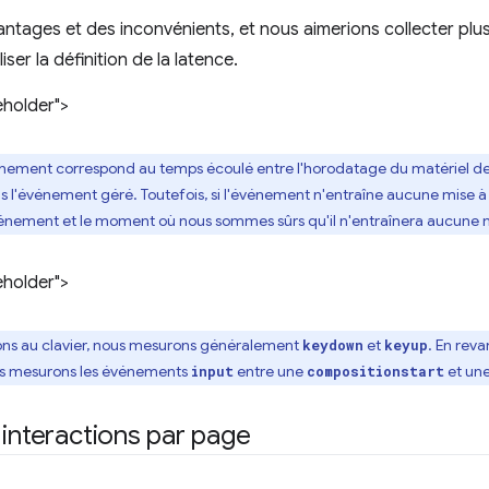
tages et des inconvénients, et nous aimerions collecter plu
iser la définition de la latence.
eholder">
énement correspond au temps écoulé entre l'horodatage du matériel d
is l'événement géré. Toutefois, si l'événement n'entraîne aucune mise à 
vénement et le moment où nous sommes sûrs qu'il n'entraînera aucune m
eholder">
tions au clavier, nous mesurons généralement
et
. En rev
keydown
keyup
 nous mesurons les événements
entre une
et un
input
compositionstart
 interactions par page