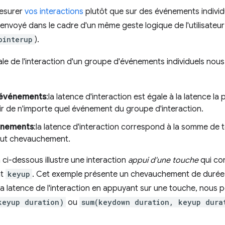
mesurer
vos interactions
plutôt que sur des événements individu
nvoyé dans le cadre d'un même geste logique de l'utilisateur
ointerup
).
ale de l'interaction d'un groupe d'événements individuels no
 événements
:la latence d'interaction est égale à la latence la 
ir de n'importe quel événement du groupe d'interaction.
énements
:la latence d'interaction correspond à la somme de 
tout chevauchement.
 ci-dessous illustre une interaction
appui d'une touche
qui co
nt
keyup
. Cet exemple présente un chevauchement de durée
 latence de l'interaction en appuyant sur une touche, nous p
keyup duration)
ou
sum(keydown duration, keyup dura