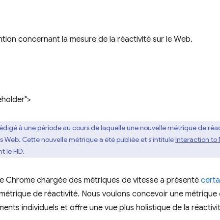
ntion concernant la mesure de la réactivité sur le Web.
eholder">
 rédigé à une période au cours de laquelle une nouvelle métrique de ré
s Web. Cette nouvelle métrique a été publiée et s'intitule
Interaction to 
 le FID.
uipe Chrome chargée des métriques de vitesse a présenté
certa
métrique de réactivité. Nous voulons concevoir une métrique q
ts individuels et offre une vue plus holistique de la réactiv