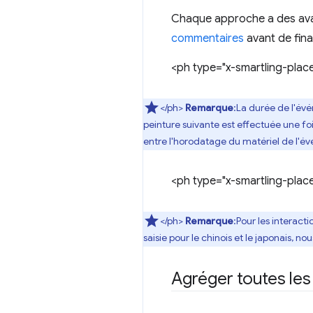
Chaque approche a des avan
commentaires
avant de final
<ph type="x-smartling-plac
</ph>
Remarque
:La durée de l'év
peinture suivante est effectuée une fo
entre l'horodatage du matériel de l'é
<ph type="x-smartling-plac
</ph>
Remarque
:Pour les interac
saisie pour le chinois et le japonais,
Agréger toutes les