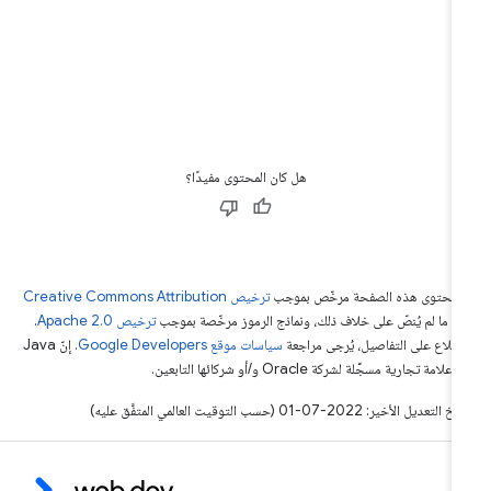
هل كان المحتوى مفيدًا؟
ّ محتوى هذه الصفحة مرخّص بموجب
ترخيص Creative Commons Attribution
4‏
ما لم يُنصّ على خلاف ذلك، ونماذج الرموز مرخّصة بموجب
ترخيص Apache 2.0‏
.
اطّلاع على التفاصيل، يُرجى مراجعة
سياسات موقع Google Developers‏
. إنّ Java
لامة تجارية مسجَّلة لشركة Oracle و/أو شركائها التابعين.
التعديل الأخير: 2022-07-01 (حسب التوقيت العالمي المتفَّق عليه)