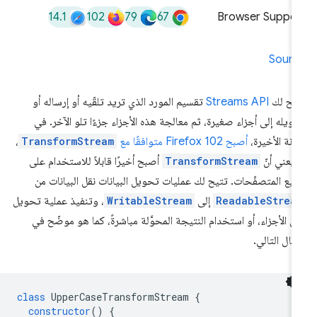
14.1
102
79
67
Browser Suppor
Sourc
يح لك
Streams API
تقسيم المورد الذي تريد تلقّيه أو إرساله أو
ويله إلى أجزاء صغيرة، ثم معالجة هذه الأجزاء جزءًا تلو الآخر. في
آونة الأخيرة،
أصبح Firefox 102 متوافقًا مع
TransformStream
،
 يعني أنّ
TransformStream
أصبح أخيرًا قابلاً للاستخدام على
يع المتصفّحات. تتيح لك عمليات تحويل البيانات نقل البيانات من
ReadableStrea
إلى
WritableStream
، وتنفيذ عملية تحويل
ى الأجزاء، أو استخدام النتيجة المحوَّلة مباشرةً، كما هو موضّح في
مثال التالي.
class
UpperCaseTransformStream
{
constructor
()
{