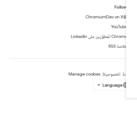
Follow
@ChromiumDev on X
YouTube
Chrome للمطوّرين على LinkedIn
خلاصة RSS
بنود
الخصوصية
Manage cookies