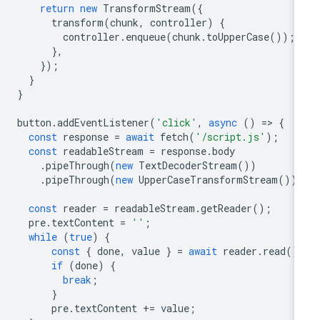
return
new
TransformStream
({
transform
(
chunk
,
controller
)
{
controller
.
enqueue
(
chunk
.
toUpperCase
());
},
});
}
}
button
.
addEventListener
(
'click'
,
async
()
=
>
{
const
response
=
await
fetch
(
'/script.js'
);
const
readableStream
=
response
.
body
.
pipeThrough
(
new
TextDecoderStream
())
.
pipeThrough
(
new
UpperCaseTransformStream
())
const
reader
=
readableStream
.
getReader
();
pre
.
textContent
=
''
;
while
(
true
)
{
const
{
done
,
value
}
=
await
reader
.
read
()
if
(
done
)
{
break
;
}
pre
.
textContent
+=
value
;