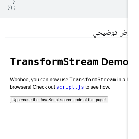
}
});
رض توضيحي