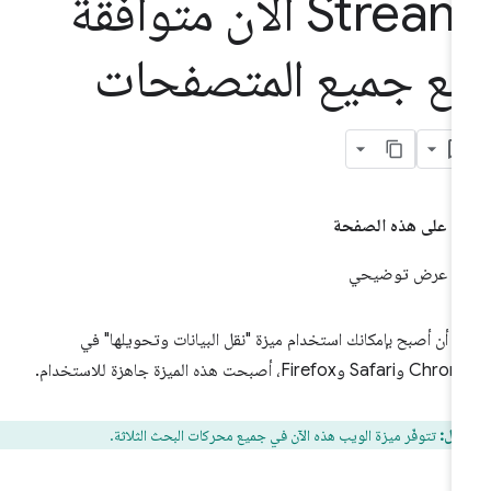
Stream الآن متوافقة
ع جميع المتصفحات
على هذه الصفحة
عرض توضيحي
د أن أصبح بإمكانك استخدام ميزة "نقل البيانات وتحويلها" في
Safari وFirefox، أصبحت هذه الميزة جاهزة للاستخدام.
فال:
تتوفّر ميزة الويب هذه الآن في جميع محركات البحث الثلاثة.