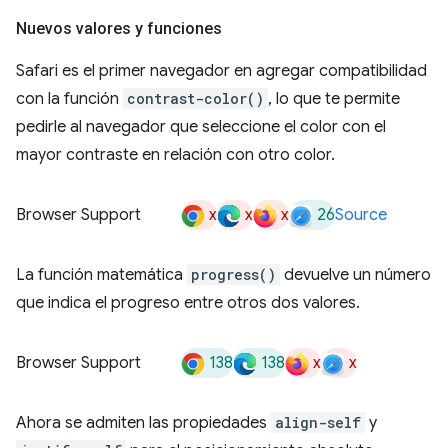
Nuevos valores y funciones
Safari es el primer navegador en agregar compatibilidad
con la función
contrast-color()
, lo que te permite
pedirle al navegador que seleccione el color con el
mayor contraste en relación con otro color.
x
x
x
26
Browser Support
Source
La función matemática
progress()
devuelve un número
que indica el progreso entre otros dos valores.
138
138
x
x
Browser Support
Ahora se admiten las propiedades
align-self
y