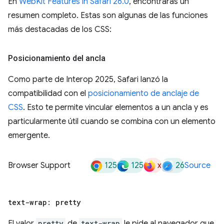
En
WebKit Features in Safari 26.0
, encontrarás un
resumen completo. Estas son algunas de las funciones
más destacadas de los CSS:
Posicionamiento del ancla
Como parte de Interop 2025, Safari lanzó la
compatibilidad con el
posicionamiento de anclaje de
CSS
. Esto te permite vincular elementos a un ancla y es
particularmente útil cuando se combina con un elemento
emergente.
125
125
x
26
Browser Support
Source
text-wrap: pretty
El valor
pretty
de
text-wrap
le pide al navegador que