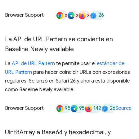
x
x
x
26
Browser Support
La API de URL Pattern se convierte en
Baseline Newly available
La
API de URL Pattern
te permite usar el
estándar de
URL Pattern
para hacer coincidir URLs con expresiones
regulares. Se lanzó en Safari 26 y ahora está disponible
como Baseline Newly available.
95
95
142
26
Browser Support
Source
Uint8Array a Base64 y hexadecimal
,
y