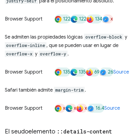
justify-self
para el posicionamiento absoluto.
122
122
134
x
Browser Support
Se admiten las propiedades lógicas
overflow-block
y
overflow-inline
, que se pueden usar en lugar de
overflow-x
y
overflow-y
.
135
135
69
26
Browser Support
Source
Safari también admite
margin-trim
.
x
x
x
16.4
Browser Support
Source
El seudoelemento
::
details-content