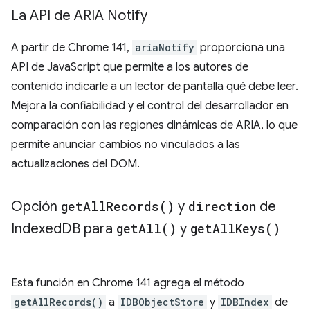
La API de ARIA Notify
A partir de Chrome 141,
ariaNotify
proporciona una
API de JavaScript que permite a los autores de
contenido indicarle a un lector de pantalla qué debe leer.
Mejora la confiabilidad y el control del desarrollador en
comparación con las regiones dinámicas de ARIA, lo que
permite anunciar cambios no vinculados a las
actualizaciones del DOM.
Opción
get
All
Records(
)
y
direction
de
Indexed
DB para
get
All(
)
y
get
All
Keys(
)
Esta función en Chrome 141 agrega el método
getAllRecords()
a
IDBObjectStore
y
IDBIndex
de