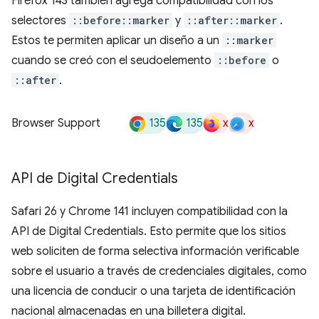
Firefox 143 también agrega compatibilidad con los
selectores
::before::marker
y
::after::marker
.
Estos te permiten aplicar un diseño a un
::marker
cuando se creó con el seudoelemento
::before
o
::after
.
135
135
x
x
Browser Support
API de Digital Credentials
Safari 26 y Chrome 141 incluyen compatibilidad con la
API de Digital Credentials. Esto permite que los sitios
web soliciten de forma selectiva información verificable
sobre el usuario a través de credenciales digitales, como
una licencia de conducir o una tarjeta de identificación
nacional almacenadas en una billetera digital.