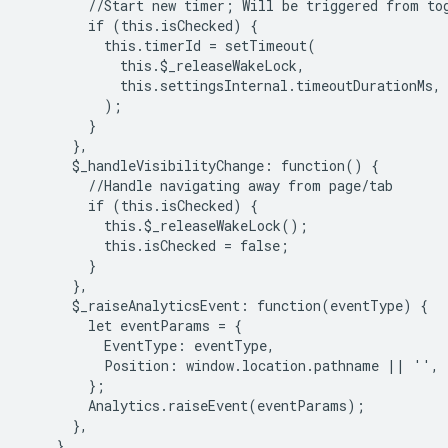
        //Start new timer; Will be triggered from tog
        if (this.isChecked) {

          this.timerId = setTimeout(

            this.$_releaseWakeLock,

            this.settingsInternal.timeoutDurationMs,

          );

        }

      },

      $_handleVisibilityChange: function() {

        //Handle navigating away from page/tab

        if (this.isChecked) {

          this.$_releaseWakeLock();

          this.isChecked = false;

        }

      },

      $_raiseAnalyticsEvent: function(eventType) {

        let eventParams = {

          EventType: eventType,

          Position: window.location.pathname || '',

        };

        Analytics.raiseEvent(eventParams);

      },

    },
