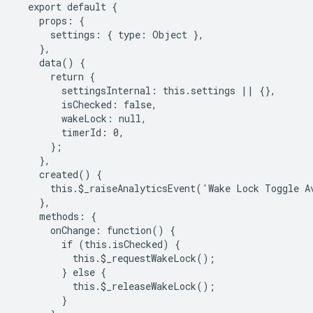
  export default {

    props: {

      settings: { type: Object },

    },

    data() {

      return {

        settingsInternal: this.settings || {},

        isChecked: false,

        wakeLock: null,

        timerId: 0,

      };

    },

    created() {

      this.$_raiseAnalyticsEvent('Wake Lock Toggle Av
    },

    methods: {

      onChange: function() {

        if (this.isChecked) {

          this.$_requestWakeLock();

        } else {

          this.$_releaseWakeLock();

        }
