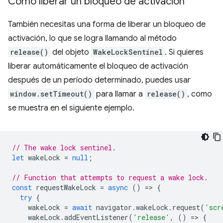
Cómo liberar un bloqueo de activación
También necesitas una forma de liberar un bloqueo de
activación, lo que se logra llamando al método
release()
del objeto
WakeLockSentinel
. Si quieres
liberar automáticamente el bloqueo de activación
después de un período determinado, puedes usar
window.setTimeout()
para llamar a
release()
, como
se muestra en el siguiente ejemplo.
// The wake lock sentinel.
let
wakeLock
=
null
;
// Function that attempts to request a wake lock.
const
requestWakeLock
=
async
()
=
>
{
try
{
wakeLock
=
await
navigator
.
wakeLock
.
request
(
'scr
wakeLock
.
addEventListener
(
'release'
,
()
=
>
{