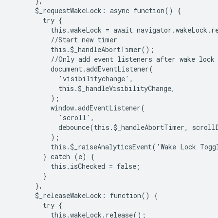
      },

      $_requestWakeLock: async function() {

        try {

          this.wakeLock = await navigator.wakeLock.re
          //Start new timer

          this.$_handleAbortTimer();

          //Only add event listeners after wake lock 
          document.addEventListener(

            'visibilitychange',

            this.$_handleVisibilityChange,

          );

          window.addEventListener(

            'scroll',

            debounce(this.$_handleAbortTimer, scrollD
          );

          this.$_raiseAnalyticsEvent('Wake Lock Toggl
        } catch (e) {

          this.isChecked = false;

        }

      },

      $_releaseWakeLock: function() {

        try {

          this.wakeLock.release();
