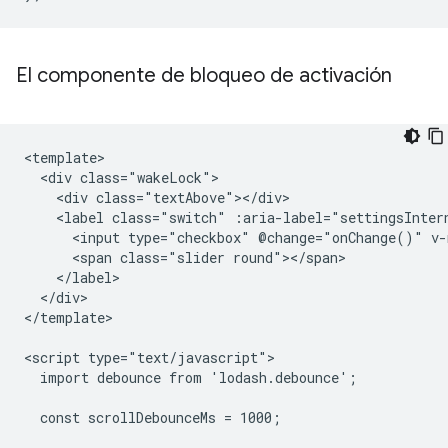
El componente de bloqueo de activación
<template>

  <div class="wakeLock">

    <div class="textAbove"></div>

    <label class="switch" :aria-label="settingsIntern
      <input type="checkbox" @change="onChange()" v-
      <span class="slider round"></span>

    </label>

  </div>

</template>

<script type="text/javascript">

  import debounce from 'lodash.debounce';

  const scrollDebounceMs = 1000;
