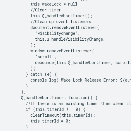
          this.wakeLock = null;

          //Clear timer

          this.$_handleAbortTimer();

          //Clean up event listeners

          document.removeEventListener(

            'visibilitychange',

            this.$_handleVisibilityChange,

          );

          window.removeEventListener(

            'scroll',

            debounce(this.$_handleAbortTimer, scrollD
          );

        } catch (e) {

          console.log(`Wake Lock Release Error: ${e.n
        }

      },

      $_handleAbortTimer: function() {

        //If there is an existing timer then clear it
        if (this.timerId !== 0) {

          clearTimeout(this.timerId);

          this.timerId = 0;

        }
