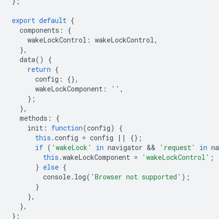
};
export
default
{
components
:
{
wakeLockControl
:
wakeLockControl
,
},
data
()
{
return
{
config
:
{},
wakeLockComponent
:
''
,
};
},
methods
:
{
init
:
function
(
config
)
{
this
.
config
=
config
||
{};
if
(
'wakeLock'
in
navigator
 && 
'request'
in
na
this
.
wakeLockComponent
=
'wakeLockControl'
;
}
else
{
console
.
log
(
'Browser not supported'
);
}
},
},
};