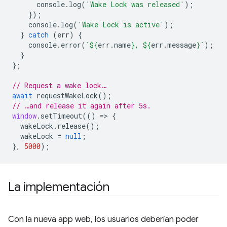
console
.
log
(
'Wake Lock was released'
);
});
console
.
log
(
'Wake Lock is active'
);
}
catch
(
err
)
{
console
.
error
(
`
${
err
.
name
}
, 
${
err
.
message
}
`
);
}
};
// Request a wake lock…
await
requestWakeLock
();
// …and release it again after 5s.
window
.
setTimeout
(()
=
>
{
wakeLock
.
release
();
wakeLock
=
null
;
},
5000
);
La implementación
Con la nueva app web, los usuarios deberían poder