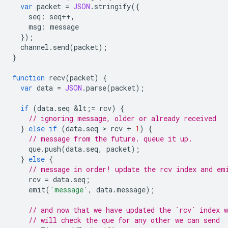
var
packet
=
JSON
.
stringify
({
seq
:
seq
++
,
msg
:
message
});
channel
.
send
(
packet
);
}
function
recv
(
packet
)
{
var
data
=
JSON
.
parse
(
packet
);
if
(
data
.
seq
&
lt
;
=
rcv
)
{
// ignoring message, older or already received
}
else
if
(
data
.
seq
 > 
rcv
+
1
)
{
// message from the future. queue it up.
que
.
push
(
data
.
seq
,
packet
);
}
else
{
// message in order! update the rcv index and em
rcv
=
data
.
seq
;
emit
(
'message'
,
data
.
message
);
// and now that we have updated the `rcv` index w
// will check the que for any other we can send