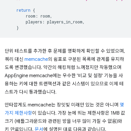
return
{
room
:
room
,
players
:
players_in_room
,
}
단위 테스트를 추가한 후 문제를 명확하게 확인할 수 있었으며,
쿼리 대신
memcache
의 쉼표로 구분된 목록에 관계를 유지하
도록 변경했습니다. 약간의 해킹처럼 느껴졌지만 작동했으며
AppEngine memcache에는 우수한 '비교 및 설정' 기능을 사
용하는 키에 대한 트랜잭션과 같은 시스템이 있으므로 이제 테
스트가 다시 통과했습니다.
안타깝게도 memcache는 장밋빛 미래만 있는 것은 아니며
몇
가지 제한사항
이 있습니다. 가장 눈에 띄는 제한사항은 1MB 값
크기 (배틀그라운드와 관련된 방을 너무 많이 가질 수 없음)와
키 만료입니다.
문서
에 설명된 대로 다음과 같습니다.