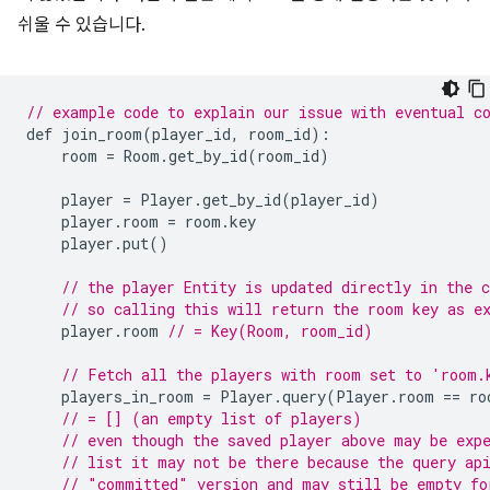
쉬울 수 있습니다.
// example code to explain our issue with eventual c
def
join_room
(
player_id
,
room_id
)
:
room
=
Room
.
get_by_id
(
room_id
)
player
=
Player
.
get_by_id
(
player_id
)
player
.
room
=
room
.
key
player
.
put
()
// the player Entity is updated directly in the c
// so calling this will return the room key as e
player
.
room
// = Key(Room, room_id)
// Fetch all the players with room set to 'room.
players_in_room
=
Player
.
query
(
Player
.
room
==
ro
// = [] (an empty list of players)
// even though the saved player above may be exp
// list it may not be there because the query ap
// "committed" version and may still be empty fo