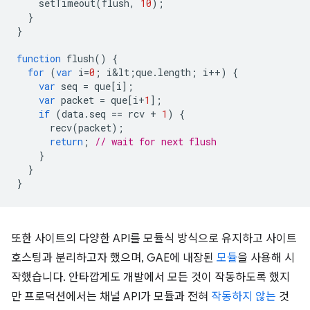
setTimeout
(
flush
,
10
);
}
}
function
flush
()
{
for
(
var
i
=
0
;
i&lt
;
que
.
length
;
i
++
)
{
var
seq
=
que
[
i
];
var
packet
=
que
[
i
+
1
];
if
(
data
.
seq
==
rcv
+
1
)
{
recv
(
packet
);
return
;
// wait for next flush
}
}
}
또한 사이트의 다양한 API를 모듈식 방식으로 유지하고 사이트
호스팅과 분리하고자 했으며, GAE에 내장된
모듈
을 사용해 시
작했습니다. 안타깝게도 개발에서 모든 것이 작동하도록 했지
만 프로덕션에서는 채널 API가 모듈과 전혀
작동하지 않는
것