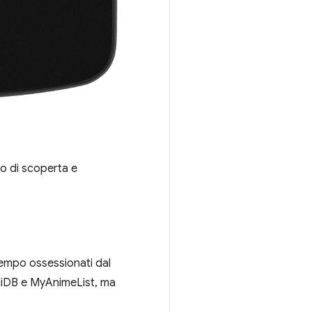
o di scoperta e
 tempo ossessionati dal
AniDB e MyAnimeList, ma