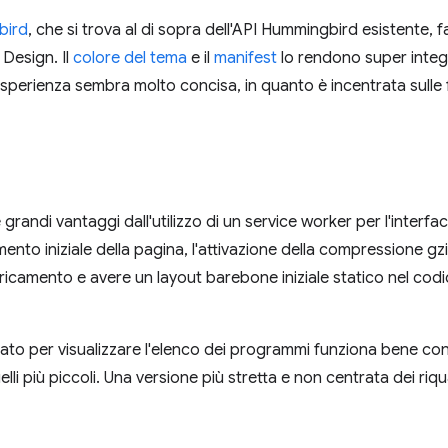
bird
, che si trova al di sopra dell'API Hummingbird esistente, 
 Design. Il
colore del tema
e il
manifest
lo rendono super integra
perienza sembra molto concisa, in quanto è incentrata sulle f
 grandi vantaggi dall'utilizzo di un service worker per l'interfacc
mento iniziale della pagina, l'attivazione della compressione g
ricamento e avere un layout barebone iniziale statico nel cod
lizzato per visualizzare l'elenco dei programmi funziona bene co
uelli più piccoli. Una versione più stretta e non centrata dei r