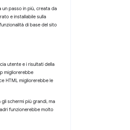
fa un passo in più, creata da
to e installabile sulla
unzionalità di base del sito
ia utente e i risultati della
zip migliorerebbe
ice HTML migliorerebbe le
n gli schermi più grandi, ma
iquadri funzionerebbe molto