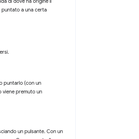
da di dove ha origine il
 o puntato a una certa
ersi.
 o puntarlo (con un
o viene premuto un
asciando un pulsante. Con un