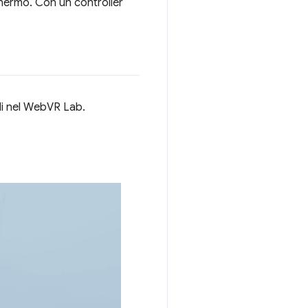
chermo. Con un controller
li nel WebVR Lab.