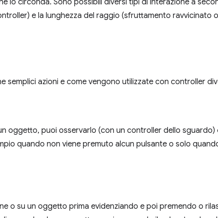
e lo circonda. Sono possibili diversi tipi di interazione a secon
ontroller) e la lunghezza del raggio (sfruttamento ravvicinato
e semplici azioni e come vengono utilizzate con controller div
un oggetto, puoi osservarlo (con un controller dello sguardo)
empio quando non viene premuto alcun pulsante o solo quand
ione o su un oggetto prima evidenziando e poi premendo o ril