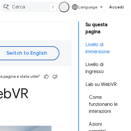
/
Accedi
Su questa
pagina
Livello di
immersione
Livello di
ingresso
 pagina è stata utile?
Lab su WebVR
eb
VR
Come
funzionano le
interazioni
Azioni