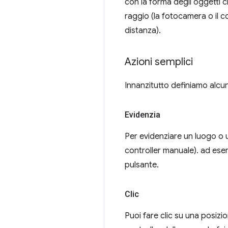
con la forma degli oggetti ch
raggio (la fotocamera o il c
distanza).
Azioni semplici
Innanzitutto definiamo alcun
Evidenzia
Per evidenziare un luogo o 
controller manuale). ad es
pulsante.
Clic
Puoi fare clic su una posiz