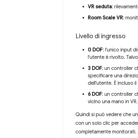
VR seduta
: rilevament
Room Scale VR
: moni
Livello di ingresso
0 DOF
: l'unico input 
l'utente è rivolto. Tal
3 DOF
: un controller 
specificare una direzio
dell'utente. È incluso 
6 DOF
: un controller 
vicino una mano in VR.
Quindi si può vedere che un
con un solo clic per accede
completamente monitorati.