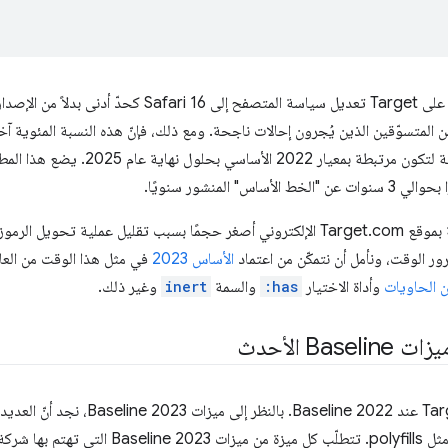
 جودة تجربة أقل من% 0.5 من المتسوّقين الذين يُجرون إحالات ناجحة. ومع ذلك، فإنّ هذه النسبة ال
 المنشور سنويًا.
الأساس 2023
في مثل هذا الوقت من العام
 الحاويات
وأداة الاختيار
:has
والسمة
inert
وغير ذلك.
B الأحدث
لا يتوقف فريق عمل Target Baseline عند 022
Targ ما يلي: