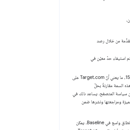
مقدَّمة من خلال رصد
م استيفاء حدّ معيّن في
فيه على Safari هو 15.5، ما يعني أنّ Target.com على
تفيد من هذه السمة مقارنةً بحلّ
الي من سياسة المتصفح. يساعد ذلك في
ميزة ومراجعتها ونشرها ضمن
، وهي متاحة الآن على نطاق واسع في Baseline. يمكن