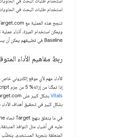
استخدام طلبات البحث في الحاويات ف
Baseline في تطبيقهم يمكن أن يساعد في الحدّ من هذا النوع من الديون الفنية.
ربط مفاهيم الأداء المتوقع
إذا تمكّنا من إزالة% 5 من حِزم JavaScript التي يتم إرسالها إلى المستخدمين، سيكون ذلك إنجازًا كبيرًا، ولكنّه لن يحسّن
Vitals
بشكل كبير في تحقيق أهداف الأداء في rget
عليه في أشياء مثل النوافذ المنبثقة،