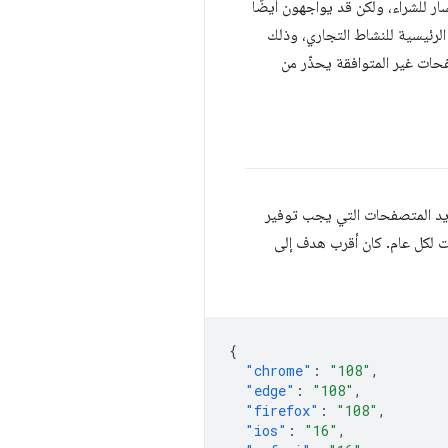
ر للشراء، ولكن قد يواجهون أيضًا
الرئيسية للنشاط التجاري، وذلك
ة عرض بانر على إصدارات المتصفحات غير المتوافقة يحذّر من
زات الحديثة وتحديد المتصفحات التي يجب توفير
ات لكل عام. كان أقرب هدف إلى
{
"chrome"
:
"108"
,
"edge"
:
"108"
,
"firefox"
:
"108"
,
"ios"
:
"16"
,