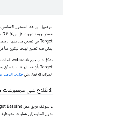
خفض
يمكن فيه تغيير الهدف ليكون متأخرًا بحوالي 3 سنوات عن "الخط الأساس"
Target بأنّ هذا الهدف سيتحقّق بمرور الوقت، ونأمل أن نتمكّن من اعتماد
الميزات الرائعة، مثل
طلبات البحث عن
الاطّلاع على مجموعات ميزات aseline
بدون الحاجة إلى عمليات احتياطية مثل polyfills. تتطلّب كل ميزة من ميزات Baseline 2023 التي تهتم بها شركة et