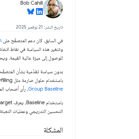
Bob Cahill
تاريخ النشر: 21 نوفمبر 2025
في السابق، كان دعم المتصفّح على
m
للوصول إلى ميزة عالية القيمة. وي
باستخدام حلول صارمة مثل polyfilling وtranspiling إلى إصدارات قديمة جدًا من JavaScript. عندما أطلقت
Baseline
Group
، رأى أصحاب المصلحة في Target.com أنّ الوقت قد حان للتفك
التحسين التدريجي وعمليات التعبئة 
المشكلة