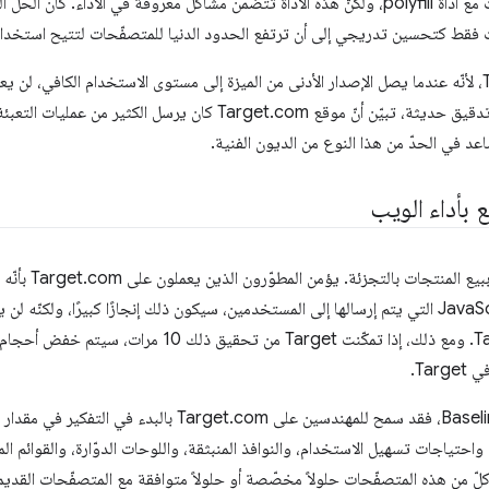
قط كتحسين تدريجي إلى أن ترتفع الحدود الدنيا للمتصفّحات لتتيح استخدام ا
تنجح هذه العملية مع Target.com، لأنّه عندما يصل الإصدار الأدنى من الميزة إلى مستوى الاستخدام الكا
ويمكن استخدام الميزة. أثناء عملية تدقيق حديثة، تبيّن أنّ موقع Target.com كا
 بأداء الويب
Ta.
 واحتياجات تسهيل الاستخدام، والنوافذ المنبثقة، واللوحات الدوّارة، والقوائم ا