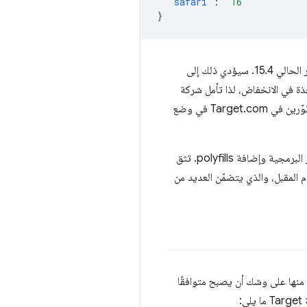
"safari"
:
"16"
}
للوصول إلى هذا المستوى الأساسي، على Target تعديل سياسة المتصفح إلى Safari 16 كحدّ أدنى بدلاً من الإصدار الحالي 15.4. سيؤدي ذلك إلى
مئوية آخذة في الانخفاض، لذا تأمل شركة
Target في تعديل سياستها الرسمية لتكون مرتبطة بمعيار 2022 الأساسي بحلول نهاية عام 2025. يضع هذا المطوّرين في Target.com في وضع
بشكل عام، حِزم webpack الخاصة بموقع Target.com الإلكتروني أصغر حجمًا بسبب تقليل عملية تحويل الرموز البرمجية وإضافة polyfills. تثق
 المقبل، والذي يتضمّن العديد من
Baseline 2. بالنظر إلى ميزات Baseline 2023، نجد أنّ العديد منها على وشك أن يصبح متوافقًا