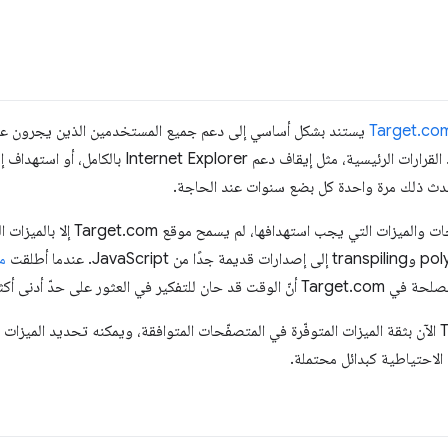
Target.co
وتتغير هذه السياسة في نقاط اتخاذ القرارات الرئيسية، مثل إ
حدث ذلك مرة واحدة كل بضع سنوات عند الحاجة.
بدون سياسة تقدّمية بشأن المتصفّحات وا
ير في العثور على حدّ أدنى أكثر ملاءمة.
باستخدام Baseline، يعرف Target الآن بثقة الميزات المتوفّرة في المتصفّحات المتوافقة، ويمكنه تحد
الاحتياطية كبدائل محتملة.