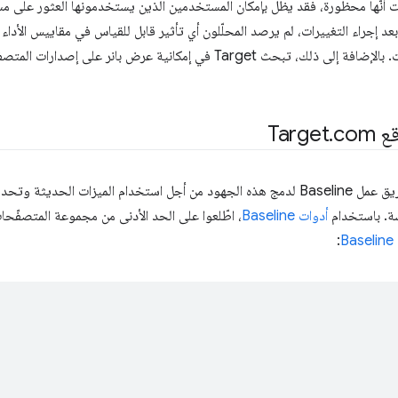
ت أنّها محظورة، فقد يظل بإمكان المستخدمين الذين يستخدمونها العثور على مسا
إجراء التغييرات، لم يرصد المحلّلون أي تأثير قابل للقياس في مقاييس الأداء 
استنادًا إلى النهج المستند إلى البيانات. بالإضافة إلى ذلك، تبحث Target في إمكاني
Tar
com
.
شكّل مهندسو الويب في Target فريق عمل Baseline لدمج هذه الجهود من أجل استخدام المي
سة. باستخدام
أدوات Baseline
، اطّلعوا على الحد الأدنى من مجموعة المتصفّح
:
Baseline