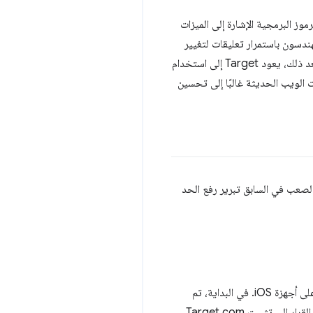
ي يوم. من الشائع في مراجعات الرموز البرمجية الإشارة إلى الميزات
ندسون باستمرار تعليقات لتغيير
الرمز البرمجي من أجل تفضيل الميزات القديمة على الميزات الحديثة، يؤدي ذلك إلى تجنُّب ميزات الويب الجديدة. بعد ذلك، يعود Target إلى استخدام
 الويب الحديثة غالبًا إلى تحسين
الصعب في السابق تبرير رفع الحد
يتم التعامل مع متصفّح Safari بعناية أكبر بسبب ارتفاع عدد الزيارات والمبيعات التي يحقّقها Target من Safari على أجهزة iOS. في البداية، تم
اتّخاذ قرار مدروس بتحديد الإصدار 11 من Safari كحدّ أدنى للإصدار الذي سيتم تطوير التطبيق عليه. وقد أدى هذا القرار إلى تثبيت Target.com