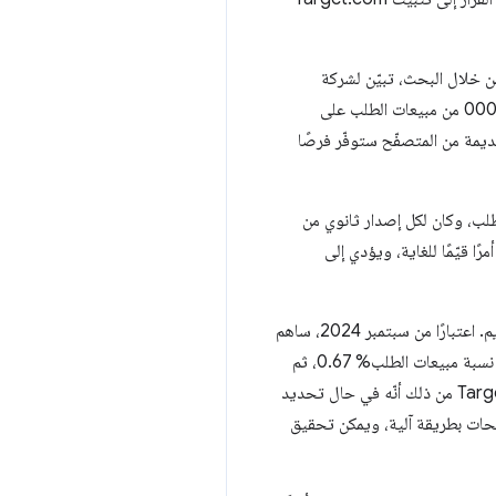
لى البيانات. من خلال البحث، تبيّن لشركة
Target أنّ الإصدارات من 11 إلى 14 من متصفّح Safari لم تحقّق تأثيرًا كبيرًا في النشاط التجاري، وتحديدًا% 0 .0001 من مبيعات الطلب على
ئي للإصدارات القديمة من المتصفّح ستوفّر فرصًا
ر من Safari يحقّق% 0.5 على الأقل من مبيعات الطلب، وكان لكل إصدار ثانوي من
Tar اختبار أ/ب، يكون تغيير% 0.5 من مبيعات الطلب أمرًا قيّمًا للغاية، ويؤدي إلى
أحد المؤشرات المثيرة للاهتمام التي وجدناها في هذا البحث هو مدى سرعة انخفاض استخدام متصفّح Safari القديم. اعتبارًا من سبتمبر 2024، ساهم
الإصدار 15 من متصفّح Safari بنسبة% 0.94 فقط من مبيعات الطلب على Target.com. وفي يناير 2025، بلغت نسبة مبيعات الطلب% 0.67، ثم
انخفضت أكثر إلى %0.45 بحلول مايو 2025، ووصلت إلى %0.32 بحلول نوفمبر 2025. وقد استنتجت شركة Target من ذلك أنّه في حال تحديد
ّحات بطريقة آلية، ويمكن تحقيق