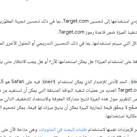
Target.com، بما في ذلك تحسين تجربة المطوّرين.
الميزة ضمن قاعدة رموز Target.com.
بدائل التي سيتم استخدامها، بما في ذلك التحسين التدريجي أو الحلول الأخرى ال
افقة على استخدام الميزة؟ هل يمكن استخدامها الآن؟ أو هل يجب الانتظار حتى يت
in
. الحد الأدنى للإصدار الذي يمكن استخدام
inert
وشك إتاحة هذه الميزة. تتضمّن Target.com العديد من عمليات تنفيذ النوافذ المنبثقة التي يمكن أن تس
 كتابة مهندس للتقرير حول هذه الميزة تتيح مشاركة المعرفة والاستعداد للتخفيف الت
تصفّح لا يحقّق قيمة تجارية كبيرة يمكن أن يتيح ميزات
لها
قيمة. يمكن تصميم ال
كانية استخدامها.
 الإجراءات نفسها لاستخدام
طلبات البحث في الحاويات