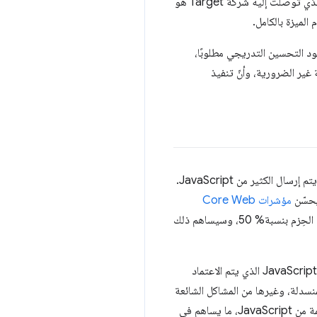
استخدام طلبات البحث في الحاويات مع أداة polyfill، ولكنّ هذه الأداة تتضمّن مشاكل معروفة في الأداء. كان الحلّ الذي توصّلت إليه شركة Target هو
لميزة بالكامل.
في، لن يعود التحسين التدريجي مطلوبًا،
ن يرسل الكثير من عمليات التعبئة غير الضرورية، وأنّ تنفيذ
الأداء مهم لأي موقع إلكتروني خاص ببيع المنتجات بالتجزئة. يؤمن المطوّرون الذين يعملون على Target.com بأنّه يتم إرسال الكثير من JavaScript.
مؤشرات Core Web
بشكل كبير على Target.com. ومع ذلك، إذا تمكّنت Target من تحقيق ذلك 10 مرات، سيتم خفض أحجام الحِزم بنسبة% 50، وسيساهم ذلك
في ما يتعلق بنهج Target تجاه Baseline، فقد سمح للمهندسين على Target.com بالبدء في التفكير في مقدار JavaScript الذي يتم الاعتماد
لمنسدلة، وغيرها من المشاكل الشائعة
المتعلقة بتجربة المستخدم. يتطلّب كلّ من هذه المتصفّحات حلولاً مخصّصة أو حلولاً متوافقة مع المتصفّحات القديمة من JavaScript، ما يساهم في