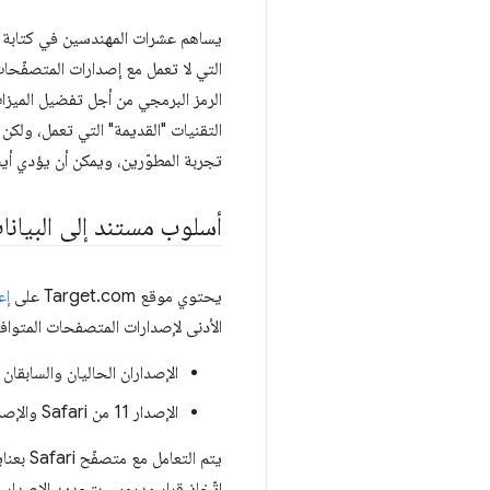
التي لا تعمل مع إصدارات المتصفّحات المتوافقة مع
التقنيات "القديمة" التي تعمل، ولك
تجربة المطوّرين، ويمكن أن يؤدي أي
أسلوب مستند إلى البيانا
يحتوي موقع Target.com على
إعد
الأدنى لإصدارات المتصفحات المتوافقة. اعتبارًا من أوا
الإصداران الحاليان والسابقان من Chrome وEdge وx
الإصدار 11 من Safari والإصدارات الأحدث