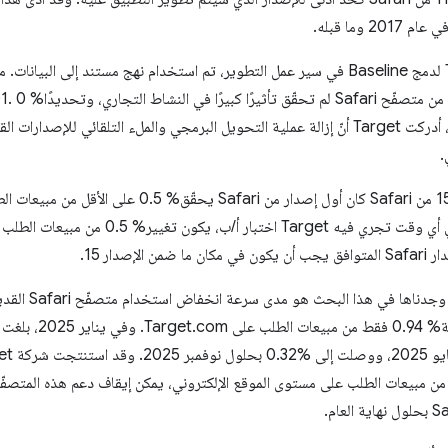
وما قبله.
في الخطوة الأولى من رحلة Target لدمج Baseline في سير عمل التطوير، تم استخدام نهج مستند إ
Target.com. ونظرًا لهذه الحقيقة، أدركت Target أنّ إزالة عملية التحويل البرمجي والملء التلقا
.
أظهرت أبحاث إضافية أنّ الإصدار 15.4 من Safari كان أول إصدا
Safari 15 بعد ذلك تأثير مماثل. في أي وقت تجري فيه get
صدار 15.
ة من مبيعات الطلب على مستوى الموقع الإلكتروني، يمكن إيقاف دعم هذه المتصف