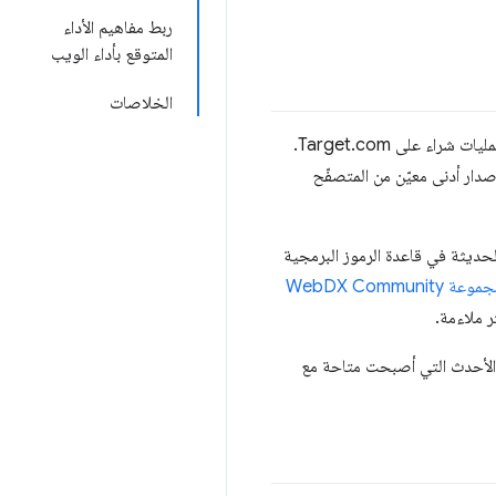
ربط مفاهيم الأداء
المتوقع بأداء الويب
الخلاصات
يستند بشكل أساسي إلى دعم جميع المستخدمين الذين يجرون عمليات شراء على Target.com.
يقاف دعم Internet Explorer بالكامل، أو استهداف إصدار أدنى معيّن من المتصفّح
لميزات التي يجب استهدافها، لم يسمح موقع Target.com إلا بالميزات الحديثة في قاعدة الرموز البرمجية
مجموعة WebDX Community
يد الميزات الأحدث التي أصبحت متاحة مع