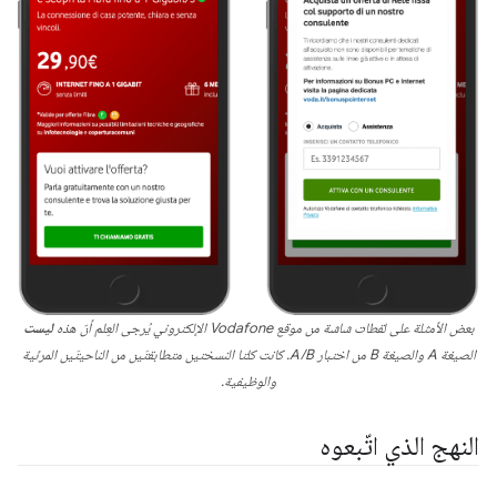
بعض الأمثلة على لقطات شاشة من موقع Vodafone الإلكتروني يُرجى العِلم أنّ هذه
ليست
الصيغة A والصيغة B من اختبار A/B. كانت كلتا النسختين متطابقتَين من الناحيتَين المرئية
والوظيفية.
النهج الذي اتّبعوه