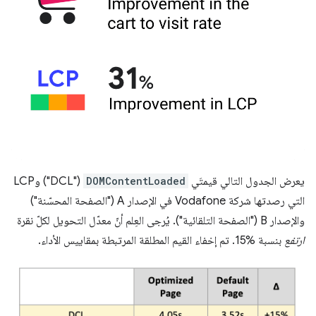
يعرض الجدول التالي قيمتَي
DOMContentLoaded
("DCL") وLCP
التي رصدتها شركة Vodafone في الإصدار A ("الصفحة المحسّنة")
والإصدار B ("الصفحة التلقائية"). يُرجى العِلم أنّ معدّل التحويل لكلّ نقرة
ارتفع
بنسبة %15. تم إخفاء القيم المطلقة المرتبطة بمقاييس الأداء.