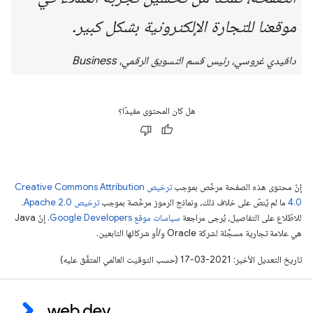
موقعنا للتجارة الإلكترونية بشكل كبير.
دافيدي غروسي، رئيس قسم التسويق الرقمي، Business
هل كان المحتوى مفيدًا؟
إنّ محتوى هذه الصفحة مرخّص بموجب
ترخيص Creative Commons Attribution
4.0‏
ما لم يُنصّ على خلاف ذلك، ونماذج الرموز مرخّصة بموجب
ترخيص Apache 2.0‏
.
للاطّلاع على التفاصيل، يُرجى مراجعة
سياسات موقع Google Developers‏
. إنّ Java
هي علامة تجارية مسجَّلة لشركة Oracle و/أو شركائها التابعين.
تاريخ التعديل الأخير: 2021-03-17 (حسب التوقيت العالمي المتفَّق عليه)