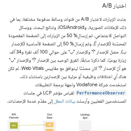
اختبار A
B
/
جاءت الزيارات لاختبار A/B من قنوات وسائط مدفوعة مختلفة، بما في
ذلك الإعلانات الصورية، وiOS/Android، ونتائج البحث، ووسائل
التواصل الاجتماعي. تم إرسال% 50 من الزيارات إلى الصفحة المقصودة
المحسّنة (الإصدار أ)، وتم إرسال% 50 إلى الصفحة الأساسية (الإصدار
ب). حصل الإصدار "أ" والإصدار "ب" على حوالي 100 ألف نقرة و34 ألف
زيارة يوميًا. كما ذكرنا سابقًا، الفرق الوحيد بين الإصدار "أ" والإصدار "ب"
هو أنّ الإصدار "أ" كان محسّنًا ليتوافق مع مقاييس Web Vitals. لم تكن
هناك أي اختلافات وظيفية أو مرئية بين الإصدارين باستثناء ذلك.
استخدمت شركة Vodafone واجهة برمجة التطبيقات
PerformanceObserver
لقياس مؤشر LCP في جلسات
المستخدمين الفعليين وأرسلت
بيانات الحقل
إلى مقدّم خدمة الإحصاءات.