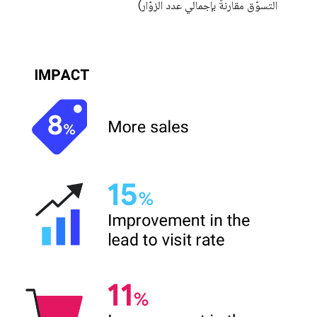
التسوّق مقارنةً بإجمالي عدد الزوّار)