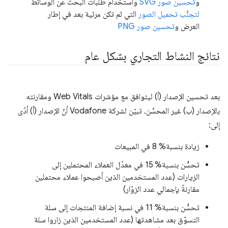
و
تحسين صور SVG
واستخدام طلبات البحث عن الوسائط
لتجنُّب تحميل الصور
التي لم تكن مرئية بعد في إطار
العرض و
تحسين صور PNG
نتائج النشاط التجاري بشكل عام
بعد تحسين الإصدار (أ) ليتوافق مع مؤشرات Web Vitals ومقارنته
بالإصدار (ب) غير المحسَّن، تبيّن لشركة Vodafone أنّ الإصدار (أ) أدّى
إلى:
زيادة بنسبة% 8 في المبيعات
تحسُّن بنسبة% 15 في معدّل العملاء المحتملين إلى
الزيارات (عدد المستخدمين الذين أصبحوا عملاء محتملين
مقارنةً بإجمالي عدد الزوّار)
تحسُّن بنسبة% 11 في نسبة إضافة المنتجات إلى سلة
التسوّق بعد مشاهدتها (عدد المستخدمين الذين زاروا سلة