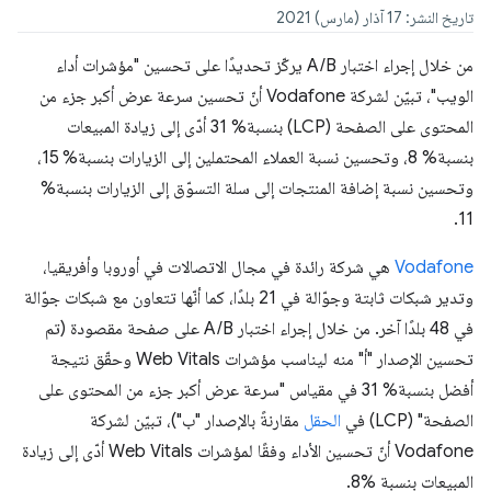
تاريخ النشر: 17 آذار (مارس) 2021
من خلال إجراء اختبار A/B يركّز تحديدًا على تحسين "مؤشرات أداء
الويب"، تبيّن لشركة Vodafone أنّ تحسين سرعة عرض أكبر جزء من
المحتوى على الصفحة (LCP) بنسبة% 31 أدّى إلى زيادة المبيعات
بنسبة% 8، وتحسين نسبة العملاء المحتملين إلى الزيارات بنسبة% 15،
وتحسين نسبة إضافة المنتجات إلى سلة التسوّق إلى الزيارات بنسبة%
11.
Vodafone
هي شركة رائدة في مجال الاتصالات في أوروبا وأفريقيا،
وتدير شبكات ثابتة وجوّالة في 21 بلدًا، كما أنّها تتعاون مع شبكات جوّالة
في 48 بلدًا آخر. من خلال إجراء اختبار A/B على صفحة مقصودة (تم
تحسين الإصدار "أ" منه ليناسب مؤشرات Web Vitals وحقّق نتيجة
أفضل بنسبة% 31 في مقياس "سرعة عرض أكبر جزء من المحتوى على
الصفحة" (LCP) في
الحقل
مقارنةً بالإصدار "ب")، تبيّن لشركة
Vodafone أنّ تحسين الأداء وفقًا لمؤشرات Web Vitals أدّى إلى زيادة
المبيعات بنسبة %8.