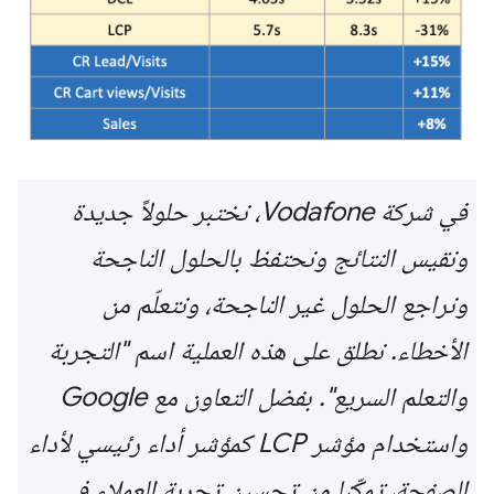
في شركة Vodafone، نختبر حلولاً جديدة
ونقيس النتائج ونحتفظ بالحلول الناجحة
ونراجع الحلول غير الناجحة، ونتعلّم من
الأخطاء. نطلق على هذه العملية اسم "التجربة
والتعلم السريع". بفضل التعاون مع Google
واستخدام مؤشر LCP كمؤشر أداء رئيسي لأداء
الصفحة، تمكّنا من تحسين تجربة العملاء في