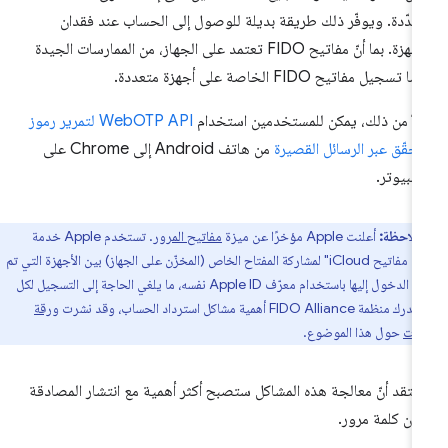
عدّدة. ويوفّر ذلك طريقة بديلة للوصول إلى الحساب عند فقدان
الأجهزة. بما أنّ مفاتيح FIDO تعتمد على الجهاز، من الممارسات الجيدة
ا تسجيل مفاتيح FIDO الخاصة على أجهزة متعددة.
لاً من ذلك، يمكن للمستخدمين استخدام
WebOTP API لتمرير رموز
تحقّق عبر الرسائل القصيرة
من هاتف Android إلى Chrome على
كمبيوتر.
ملاحظة:
أعلنت Apple مؤخرًا عن ميزة
مفاتيح المرور
. تستخدم Apple خدمة
"سلسلة مفاتيح iCloud" لمشاركة المفتاح الخاص (المخزّن على الجهاز) بين الأجهزة التي تم
تسجيل الدخول إليها باستخدام معرّف Apple ID نفسه، ما يلغي الحاجة إلى التسجيل لكل
FIDO Allianc أهمية مشاكل استرداد الحساب، وقد نشرت
ورقة
مات
حول هذا الموضوع.
عتقد أنّ معالجة هذه المشاكل ستصبح أكثر أهمية مع انتشار المصادقة
ون كلمة مرور.