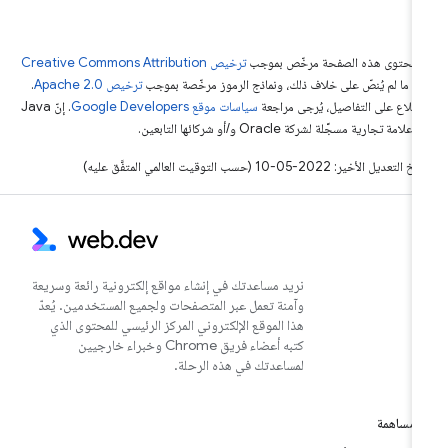
ّ محتوى هذه الصفحة مرخّص بموجب
ترخيص Creative Commons Attribution
4‏
ما لم يُنصّ على خلاف ذلك، ونماذج الرموز مرخّصة بموجب
ترخيص Apache 2.0‏
.
اطّلاع على التفاصيل، يُرجى مراجعة
سياسات موقع Google Developers‏
. إنّ Java
لامة تجارية مسجَّلة لشركة Oracle و/أو شركائها التابعين.
التعديل الأخير: 2022-05-10 (حسب التوقيت العالمي المتفَّق عليه)
نريد مساعدتك في إنشاء مواقع إلكترونية رائعة وسريعة
وآمنة تعمل عبر المتصفحات ولجميع المستخدمين. يُعدّ
هذا الموقع الإلكتروني المركز الرئيسي للمحتوى الذي
كتبه أعضاء فريق Chrome وخبراء خارجيين
لمساعدتك في هذه الرحلة.
مساهمة