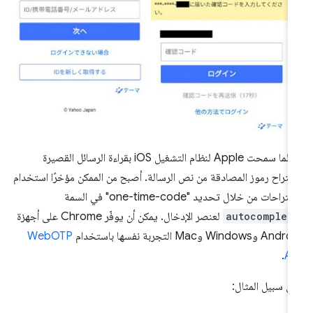
لطالما سمحت Apple لنظام التشغيل iOS بقراءة الرسائل القصيرة
قتراح رموز المصادقة من نص الرسالة. أصبح من الممكن مؤخرًا استخدام
قتراحات من خلال تحديد "one-time-code" في السمة
autocomplet
لعنصر الإدخال. يمكن أن يوفّر Chrome على أجهزة
A وWindows وMac التجربة نفسها باستخدام
WebOTP
.
AP
ى سبيل المثال: