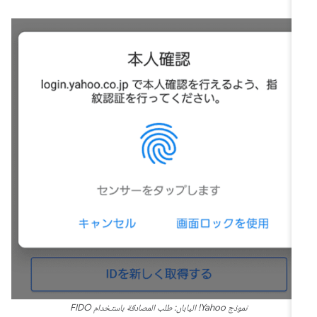
نموذج Yahoo! اليابان: طلب المصادقة باستخدام FIDO