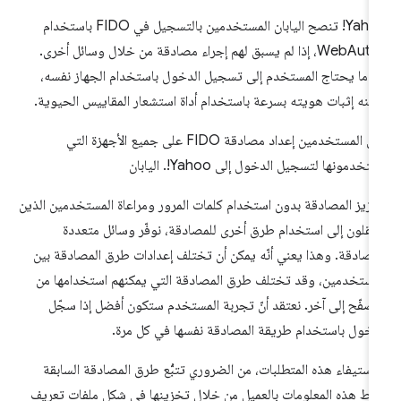
Yahoo! تنصح اليابان المستخدمين بالتسجيل في FIDO باستخدام
WebAuthn، إذا لم يسبق لهم إجراء مصادقة من خلال وسائل أخرى.
دما يحتاج المستخدم إلى تسجيل الدخول باستخدام الجهاز نفسه،
كنه إثبات هويته بسرعة باستخدام أداة استشعار المقاييس الحيوية.
على المستخدمين إعداد مصادقة FIDO على جميع الأجهزة التي
تخدمونها لتسجيل الدخول إلى Yahoo!. اليابان
عزيز المصادقة بدون استخدام كلمات المرور ومراعاة المستخدمين الذين
تقلون إلى استخدام طرق أخرى للمصادقة، نوفّر وسائل متعددة
مصادقة. وهذا يعني أنّه يمكن أن تختلف إعدادات طرق المصادقة بين
مستخدمين، وقد تختلف طرق المصادقة التي يمكنهم استخدامها من
صفّح إلى آخر. نعتقد أنّ تجربة المستخدم ستكون أفضل إذا سجّل
دخول باستخدام طريقة المصادقة نفسها في كل مرة.
استيفاء هذه المتطلبات، من الضروري تتبُّع طرق المصادقة السابقة
بط هذه المعلومات بالعميل من خلال تخزينها في شكل ملفات تعريف