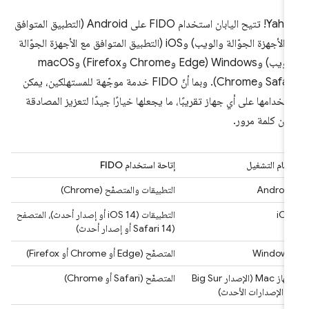
Yahoo! تتيح اليابان استخدام FIDO على Android (التطبيق المتوافق
مع الأجهزة الجوّالة والويب) وiOS (التطبيق المتوافق مع الأجهزة الجوّالة
والويب) وWindows (Edge وChrome وFirefox) وmacOS
(Safari وChrome). وبما أنّ FIDO خدمة موجّهة للمستهلكين، يمكن
تخدامها على أي جهاز تقريبًا، ما يجعلها خيارًا جيدًا لتعزيز المصادقة
ون كلمة مرور.
نظام التشغيل
إتاحة استخدام FIDO
Android
التطبيقات والمتصفّح (Chrome)
iOS
التطبيقات (iOS 14 أو إصدار أحدث)، المتصفح
(Safari 14 أو إصدار أحدث)
Windows
المتصفّح (Edge أو Chrome أو Firefox)
جهاز Mac (الإصدار Big Sur
المتصفّح (Safari أو Chrome)
أو الإصدارات الأحدث)