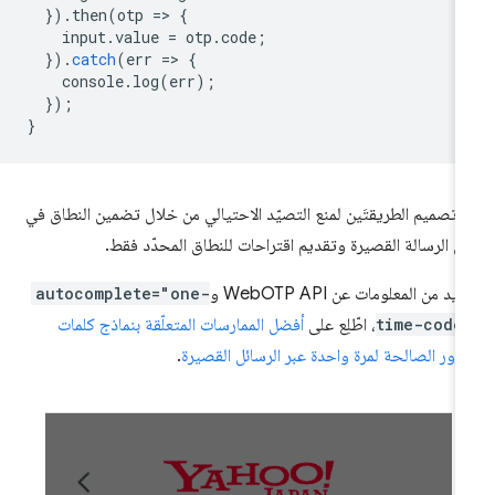
}).
then
(
otp
=
>
{
input
.
value
=
otp
.
code
;
}).
catch
(
err
=
>
{
console
.
log
(
err
);
});
}
 تصميم الطريقتَين لمنع التصيّد الاحتيالي من خلال تضمين النطاق في
 الرسالة القصيرة وتقديم اقتراحات للنطاق المحدّد فقط.
زيد من المعلومات عن WebOTP API و
autocomplete="one-
time-code
، اطّلِع على
أفضل الممارسات المتعلّقة بنماذج كلمات
مرور الصالحة لمرة واحدة عبر الرسائل القصيرة
.