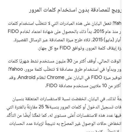
ترويج للمصادقة بدون استخدام كلمات المرور
Yahoo! تعمل اليابان على هذه المبادرات التي لا تتطلّب استخدام كلمات
مرور منذ عام 2015. بدأ ذلك بالحصول على شهادة اعتماد لخادم FIDO
في أيار (مايو) 2015، تلاه طرح ميزة المصادقة عبر الرسائل القصيرة،
يزة إيقاف كلمة المرور، وتوافق FIDO مع كل جهاز.
في الوقت الحالي، أوقف أكثر من 30 مليون مستخدم نشط شهريًا كلمات
المرور وبدأوا في استخدام طرق مصادقة لا تتطلّب كلمة مرور. Yahoo!
بدأ توفير ميزة FIDO في اليابان على Chrome لنظام Android، وقد
أكثر من 10 ملايين مستخدم مصادقة FIDO.
يجةً لذلك، في اليابان، انخفضت نسبة الاستفسارات المتعلقة بنسيان
معرّفات تسجيل الدخول أو كلمات المرور بنسبة% 25 مقارنةً بالفترة التي
غ فيها عدد هذه الاستفسارات أعلى مستوى له، كما تمكّنا أيضًا من التأكّد
 انخفاض حالات الوصول غير المصرّح به نتيجةً لزيادة عدد الحسابات
تي لا تتطلّب كلمة مرور.