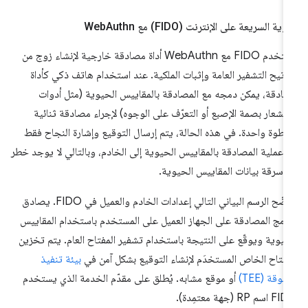
هوية السريعة على الإنترنت (FIDO) مع Web
Authn
تستخدم FIDO مع WebAuthn أداة مصادقة خارجية لإنشاء زوج من
اتيح التشفير العامة وإثبات الملكية. عند استخدام هاتف ذكي كأداة
ادقة، يمكن دمجه مع المصادقة بالمقاييس الحيوية (مثل أدوات
تشعار بصمة الإصبع أو التعرّف على الوجوه) لإجراء مصادقة ثنائية
خطوة واحدة. في هذه الحالة، يتم إرسال التوقيع وإشارة النجاح فقط
 عملية المصادقة بالمقاييس الحيوية إلى الخادم، وبالتالي لا يوجد خطر
 سرقة بيانات المقاييس الحيوية.
يوضّح الرسم البياني التالي إعدادات الخادم والعميل في FIDO. يصادق
نامج المصادقة على الجهاز العميل على المستخدم باستخدام المقاييس
حيوية ويوقّع على النتيجة باستخدام تشفير المفتاح العام. يتم تخزين
مفتاح الخاص المستخدَم لإنشاء التوقيع بشكل آمن في
بيئة تنفيذ
ثوقة (TEE)
أو موقع مشابه. يُطلق على مقدّم الخدمة الذي يستخدم
سم RP (جهة معتمِدة).