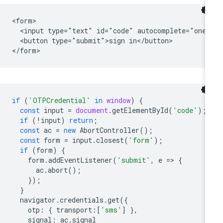
<form>

  <input type="text" id="code" autocomplete="one-t
  <button type="submit">sign in</button>

if
(
'OTPCredential'
in
window
)
{
const
input
=
document
.
getElementById
(
'code'
);
if
(
!
input
)
return
;
const
ac
=
new
AbortController
();
const
form
=
input
.
closest
(
'form'
);
if
(
form
)
{
form
.
addEventListener
(
'submit'
,
e
=
>
{
ac
.
abort
();
});
}
navigator
.
credentials
.
get
({
otp
:
{
transport
:
[
'sms'
]
},
signal
:
ac
.
signal