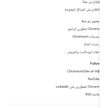
الإبلاغ عن خطأ
الاطّلاع على المشاكل المفتوحة
محتوى ذو صلة
Chrome لمطوّري البرامج
تحديثات Chromium
دراسات الحالة
ملفات البودكاست والعروض
Follow
@ChromiumDev on X
YouTube
Chrome للمطوّرين على LinkedIn
خلاصة RSS