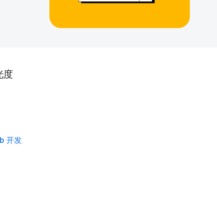
光度
eb 开发