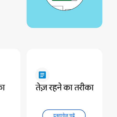
article
का
तेज़ रहने का तरीका
दस्तावेज़ पढ़ें