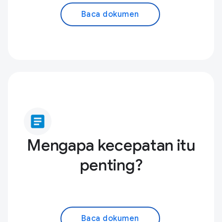
Baca dokumen
article
Mengapa kecepatan itu
penting?
Baca dokumen