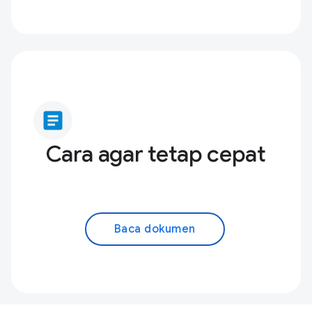
article
Cara agar tetap cepat
Baca dokumen