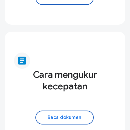
article
Cara mengukur
kecepatan
Baca dokumen